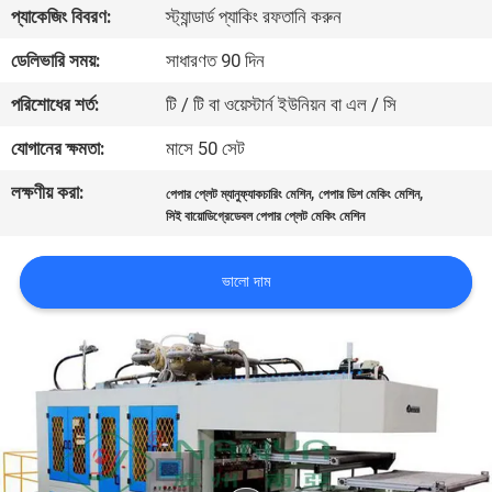
প্যাকেজিং বিবরণ:
স্ট্যান্ডার্ড প্যাকিং রফতানি করুন
কারখানা
ডেলিভারি সময়:
সাধারণত 90 দিন
ভ্রমণ
পরিশোধের শর্ত:
টি / টি বা ওয়েস্টার্ন ইউনিয়ন বা এল / সি
যোগানের ক্ষমতা:
মাসে 50 সেট
মান
লক্ষণীয় করা:
,
,
নিয়ন্ত্রণ
পেপার প্লেট ম্যানুফ্যাকচারিং মেশিন
পেপার ডিশ মেকিং মেশিন
সিই বায়োডিগ্রেডেবল পেপার প্লেট মেকিং মেশিন
যোগাযোগ
ভালো দাম
করুন
খবর
সাইট