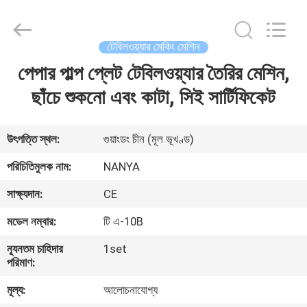
Nanya
Pulp
Molding
Equipment
Co.,
টেবিলওয়্যার মেকিং মেশিন
Ltd..
All
Rights
পেপার পাল্প প্লেট টেবিলওয়্যার তৈরির মেশিন,
বাড়ি
Reserved.
ছাঁচে শুকনো এবং কাটা, সিই সার্টিফিকেট
পণ্য
উৎপত্তি স্থল:
গুয়াংডং চীন (মূল ভূখণ্ড)
ভিডিও
পরিচিতিমুলক নাম:
NANYA
সাক্ষ্যদান:
CE
VR
মডেল নম্বার:
টি এ-10B
প্রদর্শন
ন্যূনতম চাহিদার
1set
পরিমাণ:
আমাদের
মূল্য:
আলোচনাযোগ্য
সম্পর্কে