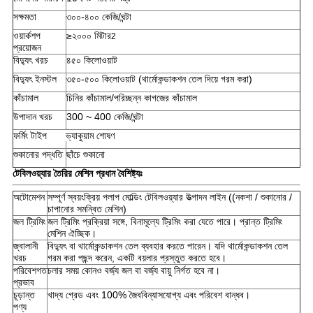
সক্ষমতা
৩০০-৪০০ কেজি/ঘন্টা
ওয়ার্কশপ
≥২০০০ মিটার
2
প্রয়োজন
বিদ্যুৎ খরচ
৪৫০ কিলোওয়াট
বিদ্যুৎ ইনস্টল
৩৫০-৫০০ কিলোওয়াট (থার্মোকন্ডাকশন তেল দিয়ে গরম করা)
কাঁচামাল
চিনির কাঁচামাল/পরিচ্ছন্ন কাগজের কাঁচামাল
উপাদান খরচ
300 ~ 400 কেজি/ঘন্টা
ফর্মিং টাইপ
ভ্যাকুয়াম শোষণ
শুকানোর পদ্ধতি
ছাঁচে শুকানো
টেবিলওয়্যার তৈরির মেশিন প্রধান বৈশিষ্ট্যঃ
অটোমেশন
সম্পূর্ণ স্বয়ংক্রিয় পলাপ মোল্ডিং টেবিলওয়্যার উত্পাদন লাইন ((নকশা / শুকানোর /
চাপানোর সমন্বিত মেশিন)
জল ট্রিমিং
জল ট্রিমিং প্রক্রিয়া সঙ্গে, বিনামূল্যে ট্রিমিং করা যেতে পারে। প্রান্ত ট্রিমিং
মেশিন ঐচ্ছিক।
জ্বালানী
বিদ্যুৎ বা থার্মোকন্ডাকশন তেল ব্যবহার করতে পারেন। যদি থার্মোকন্ডাকশন তেল
খরচ
গরম করা পছন্দ করেন, একটি বয়লার প্রস্তুত করতে হবে।
পরিবেশগত
চলার সময় কোনও বর্জ্য জল বা বর্জ্য বায়ু নির্গত হবে না।
প্রভাব
চূড়ান্ত
খাদ্য গ্রেড এবং 100% জৈববিন্যাসযোগ্য এবং পরিবেশ বান্ধব।
পণ্য