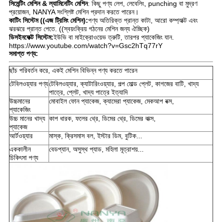
সিমেন্টিং মেশিন & ল্যামিনেটিং মেশিন
: কিছু পণ্য লেপ, লেবেলিং, punching বা মুদ্রণ
প্রয়োজন, NANYA সংশ্লিষ্ট মেশিন প্রদান করতে পারেন।
কাটিং সিস্টেম ((এজ ট্রিমিং মেশিন):
পণ্য অতিরিক্ত প্রান্ত কাটা, আরো কম্প্যাক্ট এবং
ঝরঝরে প্রান্ত পেতে. ((স্বয়ংক্রিয় গঠনের মেশিন জন্য ঐচ্ছিক)
ডিসইনফেক্ট সিস্টেম:
ইউভি বা মাইক্রোওয়েভ ত্রুটি, তারপর প্যাকেজিং যান.
https://www.youtube.com/watch?v=Gsc2hTq77rY
সমাপ্ত পণ্য:
ছাঁচ পরিবর্তন করে, একই মেশিন বিভিন্ন পণ্য করতে পারেন
টেবিলওয়্যার পণ্য
টেবিলওয়্যার, ক্যাটারিংওয়্যার, পল্প মোল্ড প্লেট, কাগজের বাটি, খাদ্য
পাত্রে, প্লেট, খাদ্য পাত্রে ইত্যাদি
উচ্চমানের
মোবাইল ফোন প্যাকেজ, ক্যামেরা প্যাকেজ, মেকআপ বক্স,
প্যাকেজিং
উচ্চ মানের খাদ্য
কাপ ধারক, ফলের থ্রে, ডিমের থ্রে, ডিমের বাক্স,
প্যাকেজ
আর্টওয়্যার
মাস্ক, ক্রিসমাস বল, ইস্টার ডিম, বুটিক...
এককালীন
বেডপ্যান, অসুস্থ প্যাড, মহিলা মূত্রাশয়...
চিকিৎসা পণ্য