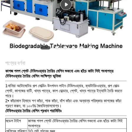
ম্যাপ
PRIVACY
POLICY
পণ্যের বর্ণনা
কাগজ পলপ প্লেট টেবিলওয়্যার তৈরির মেশিন শুকনো এবং ছাঁচে কাটা সিই শংসাপত্র
টেবিলওয়্যার তৈরির মেশিন সংক্ষিপ্ত ভূমিকা
1নানিয়া অটোমেটেড পল্প মোল্ডিং উৎপাদন লাইন টেবিলওয়্যার, ক্যাটারিংওয়্যার, পল্প মোল্ড
প্লেট, কাগজের বাটি, খাদ্য পাত্রে, কাপ হোল্ডার, প্লেট, খাদ্য পাত্রে ইত্যাদি তৈরি করতে
পারে।
2• কাঁচামাল হিসাবে শণ কাঁচা, শাক কাঁচা, বাঁশ কাঁচা এবং অন্যান্য পরিষ্কার কাগজের কাঁচা
গ্রহণ করুন, যা ১০০% জৈববিন্যাসযোগ্য।
টেবিলওয়্যার তৈরির মেশিন প্রধান পরামিতিঃ
মডেল টাইপ
কাগজ পলপ প্লেট টেবিলওয়্যার তৈরির মেশিন শুকনো এবং ছাঁচে কাটা সিই
শংসাপত্র
মেশিনের পরিমাণ
10 সেট গঠনের যন্ত্র