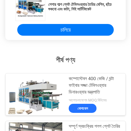
পেপার পাল্প প্লেট টেবিলওয়্যার তৈরির মেশিন, ছাঁচে
শুকনো এবং কাটা, সিই সার্টিফিকেট
চালিয়ে
শীর্ষ পণ্য
কম্পোস্টেবল 400 কেজি / ঘন্টা
ফাইবার সজ্জা টেবিলওয়্যার
ডিনারওয়্যার যন্ত্রপাতি
আলোচনাযোগ্য MOQ:বিনিমেয়
যোগাযোগ
সম্পূর্ণ স্বয়ংক্রিয় পলপ প্লেট তৈরির