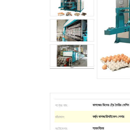
পণ্যের নাম:
কাগজের ডিমের ট্রে তৈরির মেশিন
কাঁচামাল:
বর্জ্য কাগজ/রিসাইকেল পেপার
অটোমেশন:
স্বয়ংক্রিয়