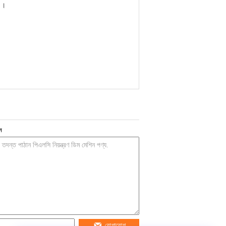
) ।
ন
যোগাযোগ