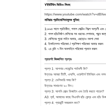
Y
ইউটিউব ভিডিও লিংক:
https://www.youtube.com/watch?v=dBXe
নানিয়ার প্রতিযোগিতামূলক সুবিধা:
1১৯৯৪ সালে প্রতিষ্ঠিত, পলাপ মোল্ডিং শিল্পে অগ্রণী এবং 
2. পলপ ছাঁচনির্মাণ মেশিনের সব ধরনের পেশাদার, পছন্দ 
3. মেশিনের পুরো লাইন অফার, এছাড়াও নকশা সেবা
4. ইনস্টলেশন পরিষেবা / প্রশিক্ষণ পরিষেবা অফার করুন
5. ২৪ ঘন্টা ৭ দিন অনলাইনে পরিষেবা প্রদান করুন
প্রায়শই জিজ্ঞাসিত প্রশ্নঃ
প্রশ্ন 1: আপনার পেমেন্টের শর্তাবলী কি?
উত্তরঃ আমরা টি/টি, এল/সি, ওয়েস্টার্ন ইউনিয়ন এবং নগ
প্রশ্ন 2: ডেলিভারি সময় কি?
উত্তরঃ সাধারণত ৯০ দিন।
প্রশ্ন 3: আপনি মোল্ড ডিজাইন এবং তৈরি করতে পারেন?
A3: হ্যাঁ, আমাদের কাছে সিএনসি ছাঁচ কেন্দ্র এবং ছাঁচ ড
প্রশ্ন 4: গ্যারান্টি সময়কাল কত?