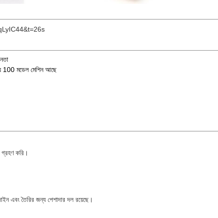
qLyIC44&t=26s
নেতা
জন্য 100 মডেল মেশিন আছে
দ গ্রহণ করি।
িজাইন এবং তৈরির জন্য পেশাদার দল রয়েছে।