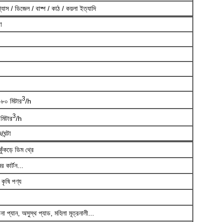
যাস / ডিজেল / বাষ্প / কাঠ / কয়লা ইত্যাদি
া
3
-৮০ মিটার
/h
3
মিটার
/h
ঘন্টা
ঁকড়ে ডিম থ্রে
কার্টন...
কৃষি পণ্য
া প্যান, অসুস্থ প্যাড, মহিলা মূত্রনালী...