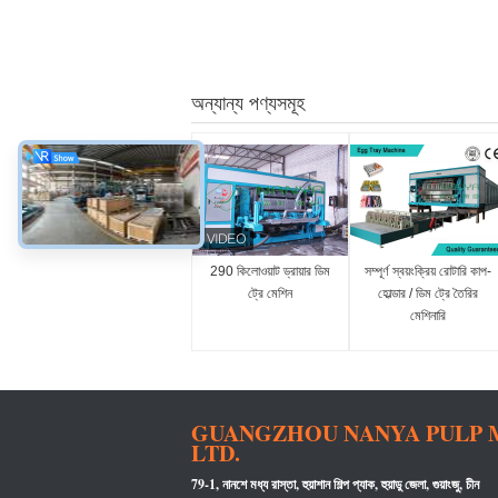
অন্যান্য পণ্যসমূহ
290 কিলোওয়াট ড্রায়ার ডিম
সম্পূর্ণ স্বয়ংক্রিয় রোটারি কাপ-
ট্রে মেশিন
হোল্ডার / ডিম ট্রে তৈরির
মেশিনারি
GUANGZHOU NANYA PULP M
LTD.
79-1, নানশে মধ্য রাস্তা, হুয়াশান শিল্প প্যাক, হুয়াডু জেলা, গুয়াংজু, চীন