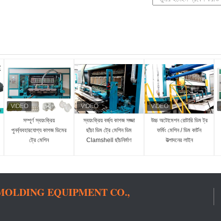
সম্পূর্ণ স্বয়ংক্রিয়
স্বয়ংক্রিয় বর্জ্য কাগজ সজ্জা
উচ্চ অটোমেশন রোটারি ডিম ট্র
পুনর্ব্যবহারযোগ্য কাগজ ডিমের
ছাঁচা ডিম ট্রে মেশিন ডিম
ফর্মিং মেশিন / ডিম কার্টন
ট্রে মেশিন
Clamshell ছাঁচনির্মাণ
উত্পাদনের লাইন
যন্ত্রপাতি
OLDING EQUIPMENT CO.,