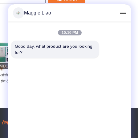
Maggie Liao
10:10 PM
Good day, what product are you looking 
for?
রোটারি ডিম ট্রে ফর্মিং মেশিন /
উচ্চ দক্ষতা পুনর্ব্যবহৃত কাগজ
ডিম ট্রে সরঞ্জাম শক্তি সঞ্চয়
ডিম ট্র মেশিন / 6000 পিসি /
এইচ সঙ্গে ডিম কার্টন মেকিং
মেশিন
টেল:
86-20-86022330