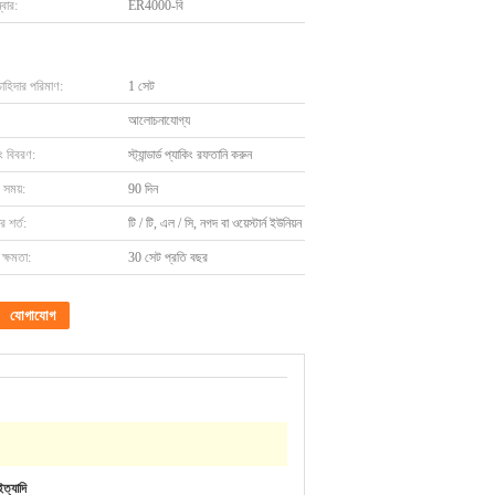
বার:
ER4000-বি
চাহিদার পরিমাণ:
1 সেট
আলোচনাযোগ্য
ং বিবরণ:
স্ট্যান্ডার্ড প্যাকিং রফতানি করুন
 সময়:
90 দিন
 শর্ত:
টি / টি, এল / সি, নগদ বা ওয়েস্টার্ন ইউনিয়ন
ক্ষমতা:
30 সেট প্রতি বছর
যোগাযোগ
ত্যাদি