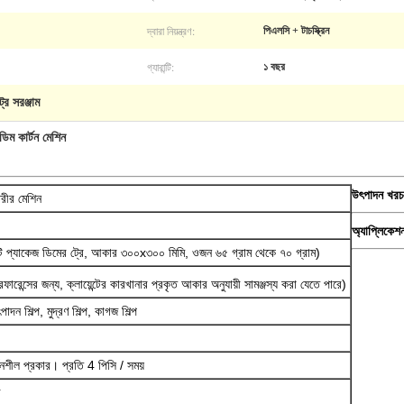
দ্বারা নিয়ন্ত্রণ:
পিএলসি + টাচস্ক্রিন
গ্যারান্টি:
১ বছর
্রে সরঞ্জাম
ডিম কার্টন মেশিন
উৎপাদন খরচ
তৈরীর মেশিন
অ্যাপ্লিকেশ
টি প্যাকেজ ডিমের ট্রে, আকার ৩০০x৩০০ মিমি, ওজন ৬৫ গ্রাম থেকে ৭০ গ্রাম)
রেফারেন্সের জন্য, ক্লায়েন্টের কারখানার প্রকৃত আকার অনুযায়ী সামঞ্জস্য করা যেতে পারে)
ৎপাদন শিল্প, মুদ্রণ শিল্প, কাগজ শিল্প
্ণনশীল প্রকার। প্রতি 4 পিসি / সময়
র