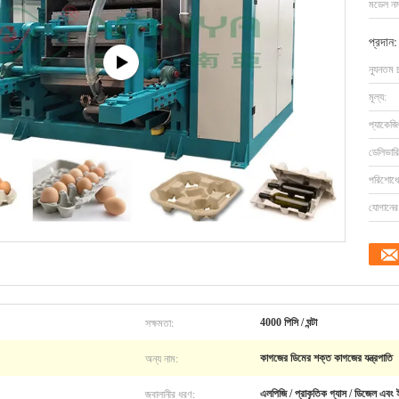
মডেল নম্
প্রদান:
ন্যূনতম 
মূল্য:
প্যাকেজি
ডেলিভারি
পরিশোধের
যোগানের 
সক্ষমতা:
4000 পিসি / ঘন্টা
অন্য নাম:
কাগজের ডিমের শক্ত কাগজের যন্ত্রপাতি
জ্বালানীর ধরণ:
এলপিজি / প্রাকৃতিক গ্যাস / ডিজেল এবং ই