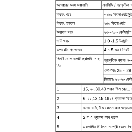
ড্রায়ারের জন্য জ্বালানি
এলপিজি / প্রাকৃতিক গ্
বিদ্যুৎ খরচ
~১৬০ কিলোওয়াট/ঘন্ট
বিদ্যুৎ ইনস্টল
২৫০ কিলোওয়াট
উপাদান খরচ
২৫০-২৮০ কেজি/ঘন্টা
পানি খরচ
1.0~1.5 টন/ঘন্টা
অপারেটর প্রয়োজন
4 ~ 5 জন / শিফট
তিনটি থেকে একটি জ্বালানী বেছে
প্রাকৃতিক গ্যাসঃ ৭০
নিন
এলপিজিঃ 25 ~ 29 
ডিজেলঃ ৬২-৭০ কেজি/
1
15, ২০,30,40 প্যাক ডিম থ্রে... কু
2
6, ১০,12,15,18২৪ প্যাকেজ ডিমের 
3
ফলের থলি, বীজ বোতল এবং অন্যান্য 
4
2 বা 4 প্যাকড কাপ ধারক
5
এককালীন চিকিৎসা সামগ্রী যেমন বিছান