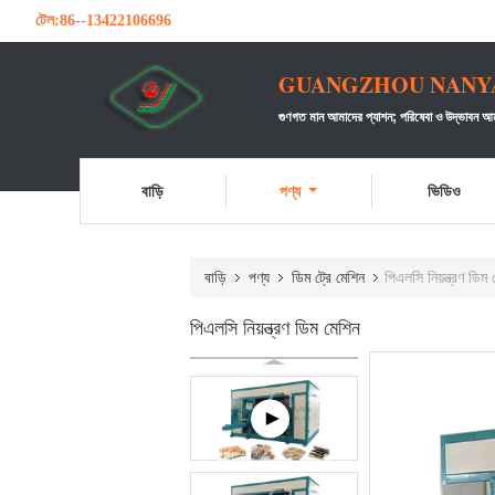
টেল:
86--13422106696
GUANGZHOU NANYA 
গুণগত মান আমাদের প্যাশন;
পরিষেবা ও উদ্ভাবন আম
বাড়ি
পণ্য
ভিডিও
বাড়ি
পণ্য
ডিম ট্রে মেশিন
পিএলসি নিয়ন্ত্রণ ডিম
পিএলসি নিয়ন্ত্রণ ডিম মেশিন