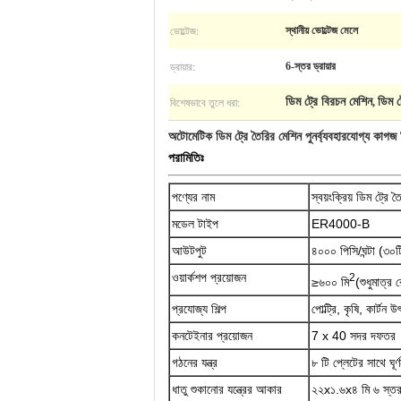
ভোল্টেজ:
স্থানীয় ভোল্টেজ মেলে
ড্রায়ার:
6-স্তর ড্রায়ার
বিশেষভাবে তুলে ধরা:
ডিম ট্রে বিরচন মেশিন
ডিম ট
,
অটোমেটিক ডিম ট্রে তৈরির মেশিন পুনর্ব্যবহারযোগ্য কাগজ 
পরামিতিঃ
পণ্যের নাম
স্বয়ংক্রিয় ডিম ট্রে 
মডেল টাইপ
ER4000-B
আউটপুট
৪০০০ পিসি/ঘন্টা (৩০
ওয়ার্কশপ প্রয়োজন
2
≥৬০০ মি
(শুধুমাত্র 
প্রযোজ্য শিল্প
পোল্ট্রি, কৃষি, কার্টন উ
কনটেইনার প্রয়োজন
7 x 40 সদর দফতর
গঠনের যন্ত্র
৮ টি প্লেটের সাথে ঘূর
ধাতু শুকানোর যন্ত্রের আকার
২২x১.৬x৪ মি ৬ স্ত