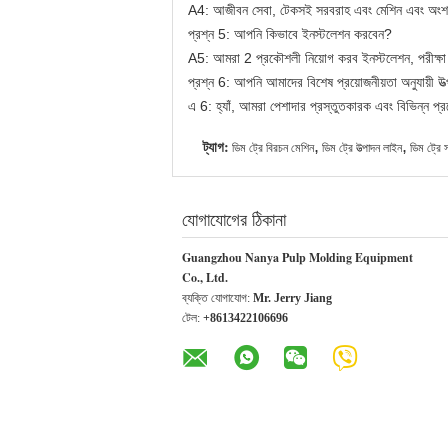
A4: আজীবন সেবা, টেকসই সরবরাহ এবং মেশিন এবং অংশ আপগ
প্রশ্ন 5: আপনি কিভাবে ইনস্টলেশন করবেন?
A5: আমরা 2 প্রকৌশলী নিয়োগ করব ইনস্টলেশন, পরীক্ষা চা
প্রশ্ন 6: আপনি আমাদের বিশেষ প্রয়োজনীয়তা অনুযায়ী উ
এ 6: হ্যাঁ, আমরা পেশাদার প্রস্তুতকারক এবং বিভিন্ন প্
ট্যাগ:
,
,
ডিম ট্রে বিরচন মেশিন
ডিম ট্রে উত্পাদন লাইন
ডিম ট্রে স
যোগাযোগের ঠিকানা
Guangzhou Nanya Pulp Molding Equipment
Co., Ltd.
ব্যক্তি যোগাযোগ:
Mr. Jerry Jiang
টেল:
+8613422106696