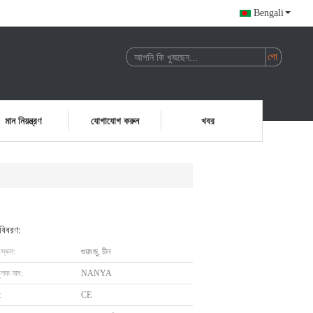
Bengali
মান নিয়ন্ত্রণ
যোগাযোগ করুন
খবর
 বিবরণ:
 স্থল:
গুয়াংজু, চীন
ুলক নাম:
NANYA
:
CE