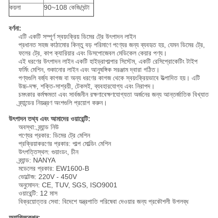
কয়লা
90~108 কেজি/ঘন্টা
বর্ণনা:
এটি একটি সম্পূর্ণ স্বয়ংক্রিয় ডিমের ট্রে উৎপাদন লাইন
প্রধানত সহজ কাঠামোর কিন্তু বড় পরিমাণে পণ্যের জন্য ব্যবহৃত হয়, যেমন ডিমের ট্রে,
ফলের ট্রে, কাপ ক্যারিয়ার এবং ডিসপোজেবল মেডিকেল কেয়ার পণ্য।
এই ধরণের উৎপাদন লাইন একটি হাইড্রাপাল্পার সিস্টেম, একটি রেসিপ্রোকেটিং টাইপ
ফর্মিং মেশিন, শুকানোর লাইন এবং আনুষঙ্গিক সরঞ্জাম দ্বারা গঠিত।
পণ্যগুলি বর্জ্য কাগজ বা অন্য ধরণের কাগজ থেকে স্বয়ংক্রিয়ভাবে উত্পাদিত হয়। এটি
উচ্চ-দক্ষ, শক্তি-সাশ্রয়ী, টেকসই, ব্যবহারযোগ্য এবং নিরাপদ।
চমৎকার কর্মক্ষমতা এবং সার্বজনীন রক্ষণাবেক্ষণযোগ্যতা অর্জনের জন্য আন্তর্জাতিক বিখ্যাত
ব্র্যান্ডের নিয়ন্ত্রণ অংশগুলি প্রয়োগ করুন।
উৎপাদন তথ্য এবং আমাদের ওয়ারেন্টি:
অবস্থা: ব্র্যান্ড নিউ
পণ্যের প্রকার: ডিমের ট্রে মেশিন
প্রক্রিয়াকরণের প্রকার: পাল্প মোল্ডিং মেশিন
উৎপত্তিস্থল: গুয়াংডং, চীন
ব্র্যান্ড: NANYA
মডেলের প্রকার: EW1600-B
ভোল্টেজ: 220V - 450V
অনুমোদন: CE, TUV, SGS, ISO9001
ওয়ারেন্টি: 12 মাস
বিক্রয়োত্তর সেবা: বিদেশে যন্ত্রপাতি পরিষেবা দেওয়ার জন্য প্রকৌশলী উপলব্ধ
অ্যাপ্লিকেশন: