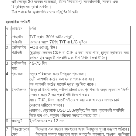
এই ক্ষেত্রে 30 বছরের অভিজ্ঞতা, চীনের নির্ভরযোগ্য সরবরাহকারী, সরকার এবং
বিশ্ববিদ্যালয় দ্বারা সমর্থিত।
চীনা প্যাকেজিং অ্যাসোসিয়েশনের স্ট্যান্ডিং ডিরেক্টর
ব্যবসায়িক শর্তাবলী
না।
আইটেম
বর্ণনা
1
পেমেন্টের
T/T দ্বারা 30% ডাউন পেমেন্ট,
শর্তাবলী
চালানের আগে 70% T/T বা L/C দৃষ্টিতে
2
ডেলিভারির
FOB গুয়াংজু, চীন।
শর্তাবলী
(চূড়ান্ত লেনদেন C&F বা CIF এ করা যেতে পারে, চুক্তি স্বাক্ষরের সময়
বর্তমান হার অনুযায়ী মালবাহী এবং বীমা নির্ধারণ করা উচিত)।
3
ডেলিভারির
45-75 দিন
সময়
4
প্যাকেজ
সমুদ্র পরিবহনের জন্য উপযুক্ত প্যাকেজ।
ছোট অংশগুলি কাঠের বাক্স দ্বারা প্যাক করা হয়।
বড় অংশগুলি কাঠের সাপোর্ট দ্বারা সুরক্ষিত থাকে।
5
ইনস্টলেশন
বিক্রেতা ইনস্টলেশন, পরীক্ষা-চালনা এবং প্রশিক্ষণের জন্য ক্রেতাকে নির্দেশ
দেওয়ার জন্য 2 জন প্রকৌশলী নিয়োগ করবে।
এয়ার টিকিট, ভিসা, প্রকৌশলীদের থাকার এবং খাবারের সমস্ত চার্জ
ক্রেতার দায়িত্বে থাকবে।
এছাড়াও, ক্রেতাকে USD 150/ব্যক্তি/দিন হারে প্রকৌশলী সাবসিডি
দিতে হবে এবং অনুবাদ পরিষেবা সরবরাহ করতে হবে।
6
ওয়ারেন্টি
ইনস্টলেশনের পর 12 মাস
7
বিক্রয়োত্তর
বিক্রেতা এক বছরের ব্যবহারের জন্য বিনামূল্যে খুচরা যন্ত্রাংশ পাঠাবে।
সেবা
বিক্রেতা সমস্ত সরঞ্জামের জন্য অপারেটিং ম্যানুয়াল, অঙ্কন, প্রক্রিয়া