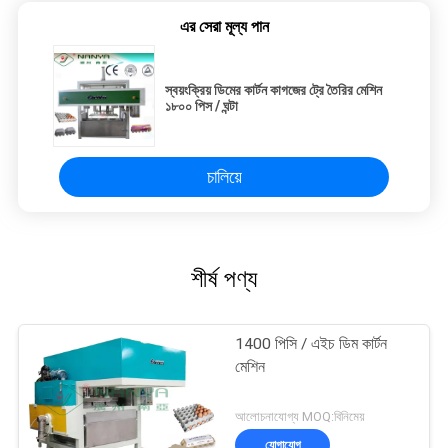
এর সেরা মূল্য পান
স্বয়ংক্রিয় ডিমের কার্টন কাগজের ট্রে তৈরির মেশিন
১৮০০ পিস / ঘন্টা
চালিয়ে
শীর্ষ পণ্য
1400 পিসি / এইচ ডিম কার্টন
মেশিন
আলোচনাযোগ্য MOQ:বিনিমেয়
যোগাযোগ