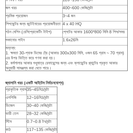
জল খরচ
400~600 কেজি/ঘন্টা
শ্রমিক প্রয়োজন
3~4 জন
শিপমেন্টের জন্য কন্টেইনারের প্রয়োজনীয়তা
4 x 40 HQ
গঠন মেশিন (রেসিপ্রোকেটিং টাইপ)
প্লেটের আকার 1600*800 মিমি 8 পিস/সময়
শুকানোর লাইন
1.6x26মি
মন্তব্য:
1. ক্ষমতা 30-প্যাক ডিমের ট্রে (আকার 300x300 মিমি, ওজন 65 গ্রাম ~ 70 গ্রাম)
এর উপর ভিত্তি করে গণনা করা হয়।
2. কর্মশালার আকার শুধুমাত্র রেফারেন্সের জন্য এবং ক্লায়েন্টের প্ল্যান্টের প্রকৃত আকার
অনুযায়ী সামঞ্জস্য করা যেতে পারে।
জ্বালানি খরচ (একটি আইটেম নির্বাচনযোগ্য)
প্রাকৃতিক গ্যাস
35~45মি
/ঘন্টা
3
এলপিজি
12~16মি
/ঘন্টা
3
ডিজেল
30~40 কেজি/ঘন্টা
ভারী তেল
28~32 কেজি/ঘন্টা
স্টিম
0.7~0.8 টন/ঘন্টা
কাঠ
117~135 কেজি/ঘন্টা