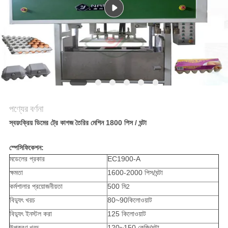
PRIVACY
POLICY
পণ্যের বর্ণনা
স্বয়ংক্রিয় ডিমের ট্রে কাগজ তৈরির মেশিন 1800 পিস / ঘন্টা
স্পেসিফিকেশন:
মডেলের প্রকার
EC1900-A
ক্ষমতা
1600-2000 পিস/ঘন্টা
কর্মশালার প্রয়োজনীয়তা
500 মি
2
বিদ্যুৎ খরচ
80~90কিলোওয়াট
বিদ্যুৎ ইনস্টল করা
125 কিলোওয়াট
উপকরণ খরচ
120~150 কেজি/ঘন্টা