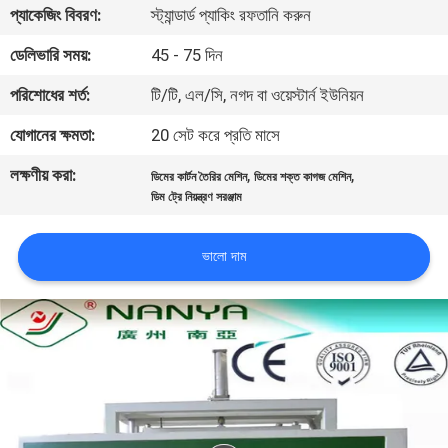
প্যাকেজিং বিবরণ:
স্ট্যান্ডার্ড প্যাকিং রফতানি করুন
কারখানা
ডেলিভারি সময়:
45 - 75 দিন
ভ্রমণ
পরিশোধের শর্ত:
টি/টি, এল/সি, নগদ বা ওয়েস্টার্ন ইউনিয়ন
যোগানের ক্ষমতা:
20 সেট করে প্রতি মাসে
মান
লক্ষণীয় করা:
,
,
নিয়ন্ত্রণ
ডিমের কার্টন তৈরির মেশিন
ডিমের শক্ত কাগজ মেশিন
ডিম ট্রে নিয়ন্ত্রণ সরঞ্জাম
যোগাযোগ
ভালো দাম
করুন
খবর
SITEMAP