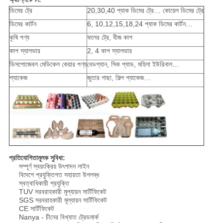
ডিমের ট্রে
20,30,40 প্যাক ডিমের ট্রে… কোয়েল ডিমের ট্রে
ডিমের কার্টন
6, 10,12,15,18,24 প্যাক ডিমের কার্টন…
কৃষি পণ্য
ফলের ট্রে, বীজ কাপ
কাপ স্যালভার
2, 4 কাপ স্যালভার
ডিসপোজেবল মেডিকেল কেয়ার পণ্য
বেডপ্যান, সিক প্যাড, মহিলা ইউরিনাল…
প্যাকেজ
জুতার গাছা, শিল্প প্যাকেজ…
প্রতিযোগিতামূলক সুবিধা:
সম্পূর্ণ স্বয়ংক্রিয় উৎপাদন লাইন
বিদেশে প্রযুক্তিগত সহায়তা উপলব্ধ
স্বত্বাধিকারী প্রযুক্তি
TUV সরবরাহকারী মূল্যায়ন সার্টিফিকেট
SGS সরবরাহকারী মূল্যায়ন সার্টিফিকেট
CE সার্টিফিকেট
Nanya - চীনের বিখ্যাত ট্রেডমার্ক