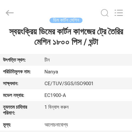
Nanya
Pulp
Molding
Equipment
Co.,
ডিম কার্টন মেশিন
Ltd..
All
Rights
স্বয়ংক্রিয় ডিমের কার্টন কাগজের ট্রে তৈরির
বাড়ি
Reserved.
মেশিন ১৮০০ পিস / ঘন্টা
পণ্য
উৎপত্তি স্থল:
চীন
ভিডিও
পরিচিতিমুলক নাম:
Nanya
সাক্ষ্যদান:
CE/TUV/SGS/ISO9001
VR
মডেল নম্বার:
EC1900-A
প্রদর্শন
ন্যূনতম চাহিদার
1 বিন্যাস করুন
পরিমাণ:
আমাদের
মূল্য:
আলোচনাযোগ্য
সম্পর্কে