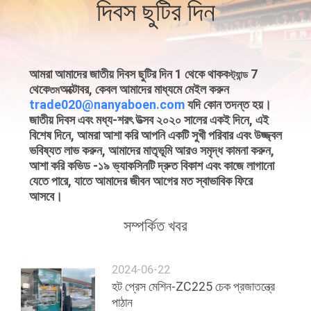
দিবস ছুটির দিন
কারখানা
ভ্রমণ
আমরা আমাদের জাতীয় দিবস ছুটির দিন 1 থেকে থাকব
7
স্ট্যান্ড
থেকে
অক্টোবর, কেবল আমাদের মাধ্যমে মেইল ​​করুন
তম
মান
trade020@nanyaboen.com
যদি কোন তদন্ত হয়।
জাতীয় দিবস এবং মধ্য-শরৎ উত্সব
২০২০ সালের একই দিনে, এই
নিয়ন্ত্রণ
বিশেষ দিনে, আমরা আশা করি আপনি একটি সুখী পরিবার এবং উজ্জ্বল
ভবিষ্যত লাভ করুন, আমাদের মাতৃভূমি আরও সমৃদ্ধ কামনা করুন,
আশা করি কভিড -১৯ ভ্যাকসিনটি দ্রুত বিকাশ এবং কাজে লাগানো
যোগাযোগ
যেতে পারে, যাতে আমাদের জীবন আগের মত স্বাভাবিক ফিরে
করুন
আসবে।
সম্পর্কিত খবর
খবর
2024-06-22
সাইট
হট প্রেস মেশিন-ZC225 চেক প্রজাতন্ত্রে
পাঠান