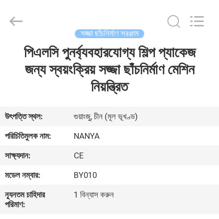
Nanya
Pulp
Molding
Equipment
Co.,
সজ্জা ছাঁচনির্মাণ সরঞ্জাম
Ltd..
All
Rights
পিএলসি পুনর্ব্যবহারযোগ্য শিল্প প্যাকেজ
বাড়ি
Reserved.
জন্য স্বয়ংক্রিয় সজ্জা ছাঁচনির্মাণ মেশিন
পণ্য
নিয়ন্ত্রিত
ভিডিও
উৎপত্তি স্থল:
গুয়াংজু, চীন (মূল ভূখণ্ড)
পরিচিতিমুলক নাম:
NANYA
VR
সাক্ষ্যদান:
CE
প্রদর্শন
মডেল নম্বার:
BY010
আমাদের
ন্যূনতম চাহিদার
1 বিন্যাস করুন
পরিমাণ:
সম্পর্কে