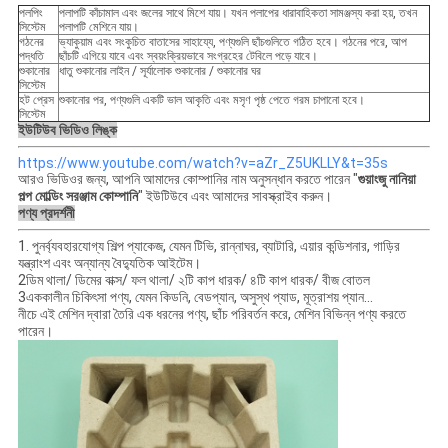
পলপিং
পলাপটি কাঁচামাল এবং জলের সাথে মিশে যায়। যখন পলাপের ধারাবাহিকতা সামঞ্জস্য করা হয়, তখন
সিস্টেম
পলাপটি মেশিনে যায়।
গঠনের
ভ্যাকুয়াম এবং সংকুচিত বাতাসের সাহায্যে, পণ্যগুলি ছাঁচগুলিতে গঠিত হবে। গঠনের পরে, আপ
পদ্ধতি
ছাঁচটি এগিয়ে যাবে এবং স্বয়ংক্রিয়ভাবে সংগ্রহের টেবিলে পড়ে যাবে।
শুকানোর
ধাতু শুকানোর লাইন / সূর্যালোক শুকানোর / শুকানোর ঘর
সিস্টেম
হট প্রেস
শুকানোর পর, পণ্যগুলি একটি ভাল আকৃতি এবং মসৃণ পৃষ্ঠ পেতে গরম চাপানো হবে।
সিস্টেম
ইউটিউব ভিডিও লিঙ্ক
https://www.youtube.com/watch?v=aZr_Z5UKLLY&t=35s
আরও ভিডিওর জন্য, আপনি আমাদের কোম্পানির নাম অনুসন্ধান করতে পারেন "
গুয়াংজু নানিয়া
পল্প মোল্ডিং সরঞ্জাম কোম্পানি
" ইউটিউবে এবং আমাদের সাবস্ক্রাইব করুন।
পণ্য প্রদর্শনী
1. পুনর্ব্যবহারযোগ্য শিল্প প্যাকেজ, যেমন টিভি, রান্নাঘর, ব্যাটারি, এয়ার কন্ডিশনার, গাড়ির
যন্ত্রাংশ এবং অন্যান্য বৈদ্যুতিক আইটেম।
2ডিম থালা/ ডিমের বাক্স/ ফল থালা/ ২টি কাপ ধারক/ ৪টি কাপ ধারক/ বীজ বোতল
3এককালীন চিকিৎসা পণ্য, যেমন কিডনি, বেডপ্যান, অসুস্থ প্যাড, মূত্রাশয় প্যান...
নীচে এই মেশিন দ্বারা তৈরি এক ধরনের পণ্য, ছাঁচ পরিবর্তন করে, মেশিন বিভিন্ন পণ্য করতে
পারেন।