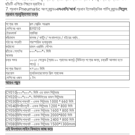
ছাঁচটি এগিয়ে-পিছনে ড্রাইভ।
7. প্রধান Pneumatic অংশ ব্র্যান্ডঃ
এসএমসি
/আর্ক.
প্রধান ইলেকট্রনিক পার্টস ব্র্যান্ডঃ
সিমেন্স
.
প্রধান প্রযুক্তিগত তথ্য
পণ্যের নাম
পল্প মোল্ডিং সরঞ্জাম
মেশিনের ধরন
BY010
ট্রেডমার্ক
ন্যানিয়া
কাঁচামাল
কাগজ / কার্টুন / সংবাদপত্র / বইয়ের বর্জ্য...
গঠনের পদ্ধতি
পারস্পরিক ভ্যাকুয়াম
কাঠামো
ডাবল ওয়ার্কিং স্টেশন
ছাঁচের প্লেটের
৮০০*৬০০*২ মিমি
আকার
চক্র সময়
১২-১৫ সেকেন্ড (প্রায় ৮০ গ্রামের জন্য) (বিভিন্ন পণ্যের জন্য, চক্রটি আলাদা হতে
পারে) ।
পণ্যের উচ্চতা
<=১৫০ মিমি
প্রয়োগ
পুনর্ব্যবহারযোগ্য শিল্প প্যাকেজ
মেশিনের ওজন
২ টন
আরও পছন্দ
CY010
৮০০*৬০০*২ মিমি এর ডাবল সিলিন্ডার
CY020
৭০০*৫০০*২ মিলিমিটারের ডাবল সিলিন্ডার
CY030
রিসপোক্যাট - একক সিলিন্ডার 1000 * 660 মিমি
CY040
বিপরীতমুখী - একক সিলিন্ডার 1200 * 800 মিমি
CY050
রিসিপোক্যাট - একক সিলিন্ডার 1600 * 800 মিমি
CY060
রিসিপোক্যাট - একক সিলিন্ডার 2000*800 মিমি
CY070
রিসিপোক্যাট - একক সিলিন্ডার 2400 * 800 মিমি
CY080
রিসিপোক্যাট - একক সিলিন্ডার 1500*1300mm
এই উৎপাদন লাইন কিভাবে কাজ করে