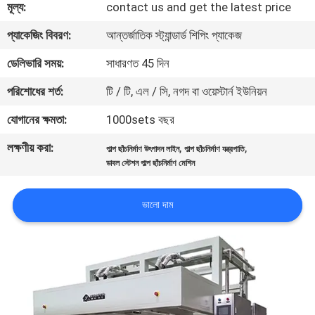
মূল্য:
contact us and get the latest price
কারখানা
প্যাকেজিং বিবরণ:
আন্তর্জাতিক স্ট্যান্ডার্ড শিপিং প্যাকেজ
ভ্রমণ
ডেলিভারি সময়:
সাধারণত 45 দিন
পরিশোধের শর্ত:
টি / টি, এল / সি, নগদ বা ওয়েস্টার্ন ইউনিয়ন
মান
যোগানের ক্ষমতা:
1000sets বছর
নিয়ন্ত্রণ
লক্ষণীয় করা:
,
,
পাল্প ছাঁচনির্মাণ উৎপাদন লাইন
পাল্প ছাঁচনির্মাণ যন্ত্রপাতি
ডাবল স্টেশন পাল্প ছাঁচনির্মাণ মেশিন
যোগাযোগ
করুন
ভালো দাম
খবর
সাইট