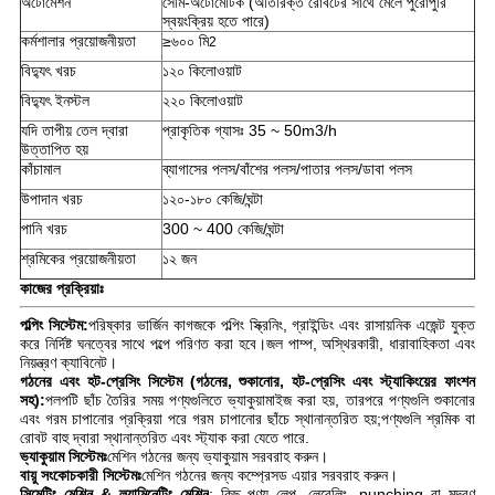
অটোমেশন
সেমি-অটোমেটিক (অতিরিক্ত রোবটের সাথে মেলে পুরোপুরি
স্বয়ংক্রিয় হতে পারে)
কর্মশালার প্রয়োজনীয়তা
≥৬০০ মি
2
বিদ্যুৎ খরচ
১২০ কিলোওয়াট
বিদ্যুৎ ইনস্টল
২২০ কিলোওয়াট
যদি তাপীয় তেল দ্বারা
প্রাকৃতিক গ্যাসঃ 35 ~ 50m3/h
উত্তাপিত হয়
কাঁচামাল
ব্যাগাসের পলস/বাঁশের পলস/পাতার পলস/ডাবা পলস
উপাদান খরচ
১২০-১৮০ কেজি/ঘন্টা
পানি খরচ
300 ~ 400 কেজি/ঘন্টা
শ্রমিকের প্রয়োজনীয়তা
১২ জন
কাজের প্রক্রিয়াঃ
পল্পিং সিস্টেম:
পরিষ্কার ভার্জিন কাগজকে পল্পিং স্ক্রিনিং, গ্রাইন্ডিং এবং রাসায়নিক এজেন্ট যুক্ত
করে নির্দিষ্ট ঘনত্বের সাথে পল্পে পরিণত করা হবে।জল পাম্প, অস্থিরকারী, ধারাবাহিকতা এবং
নিয়ন্ত্রণ ক্যাবিনেট।
গঠনের এবং হট-প্রেসিং সিস্টেম (গঠনের, শুকানোর, হট-প্রেসিং এবং স্ট্যাকিংয়ের ফাংশন
সহ):
পলপটি ছাঁচ তৈরির সময় পণ্যগুলিতে ভ্যাকুয়ামাইজ করা হয়, তারপরে পণ্যগুলি শুকানোর
এবং গরম চাপানোর প্রক্রিয়া পরে গরম চাপানোর ছাঁচে স্থানান্তরিত হয়;পণ্যগুলি শ্রমিক বা
রোবট বাহু দ্বারা স্থানান্তরিত এবং স্ট্যাক করা যেতে পারে.
ভ্যাকুয়াম সিস্টেমঃ
মেশিন গঠনের জন্য ভ্যাকুয়াম সরবরাহ করুন।
বায়ু সংকোচকারী সিস্টেমঃ
মেশিন গঠনের জন্য কম্প্রেসড এয়ার সরবরাহ করুন।
সিমেন্টিং মেশিন & ল্যামিনেটিং মেশিন
: কিছু পণ্য লেপ, লেবেলিং, punching বা মুদ্রণ