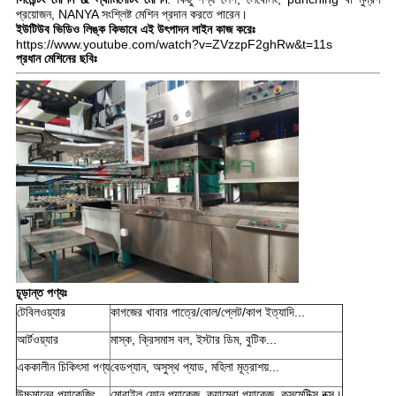
প্রয়োজন, NANYA সংশ্লিষ্ট মেশিন প্রদান করতে পারেন।
ইউটিউব ভিডিও লিঙ্ক কিভাবে এই উৎপাদন লাইন কাজ করেঃ
https://www.youtube.com/watch?v=ZVzzpF2ghRw&t=11s
প্রধান মেশিনের ছবিঃ
চূড়ান্ত পণ্যঃ
টেবিলওয়্যার
কাগজের খাবার পাত্রে/বোল/প্লেট/কাপ ইত্যাদি...
আর্টওয়্যার
মাস্ক, ক্রিসমাস বল, ইস্টার ডিম, বুটিক...
এককালীন চিকিৎসা পণ্য
বেডপ্যান, অসুস্থ প্যাড, মহিলা মূত্রাশয়...
উচ্চমানের প্যাকেজিং
মোবাইল ফোন প্যাকেজ, ক্যামেরা প্যাকেজ, কসমেটিক্স বক্স।