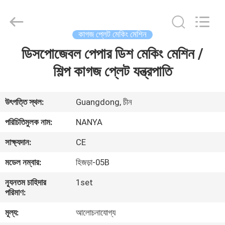
Nanya
Pulp
Molding
Equipment
Co.,
কাগজ প্লেট মেকিং মেশিন
Ltd..
All
Rights
ডিসপোজেবল পেপার ডিশ মেকিং মেশিন /
বাড়ি
Reserved.
শিল্প কাগজ প্লেট যন্ত্রপাতি
পণ্য
উৎপত্তি স্থল:
Guangdong, চীন
ভিডিও
পরিচিতিমুলক নাম:
NANYA
সাক্ষ্যদান:
CE
VR
মডেল নম্বার:
হিজড়া-05B
প্রদর্শন
ন্যূনতম চাহিদার
1set
পরিমাণ:
আমাদের
মূল্য:
আলোচনাযোগ্য
সম্পর্কে