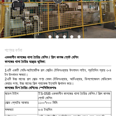
ম্যাপ
PRIVACY
POLICY
পণ্যের বর্ণনা
এককালীন কাগজের থালা তৈরির মেশিন / শিল্প কাগজ প্লেট মেশিন
কাগজের থালা তৈরির যন্ত্রের ভূমিকা:
1এটি একটি সেমি-অটোমেটিক পল্প মোল্ডিং টেবিলওয়্যার উৎপাদন লাইন, প্রতিদিন প্রায় ৩-৪
টন উৎপাদন ক্ষমতা।
2এটি উচ্চ মানের পল্প মোল্ড পণ্য যেমন টেবিলওয়্যার, আর্টওয়্যার, ডিসপোজেবল মেডিকেল
কেয়ার পণ্য, উচ্চ মানের শিল্প প্যাকেজ ইত্যাদি উত্পাদন করে।
কাগজের ডিশ তৈরির মেশিনের স্পেসিফিকেশনঃ
মডেল টাইপ
TS-05B এককালীন কাগজের থালা তৈরির মেশিন / শিল্প কাগজ
প্লেট মেশিন
মোল্ড প্লেটের আকার
১১০০*৮০০ মিমি
সক্ষমতা
৩-৪ টন/দিন