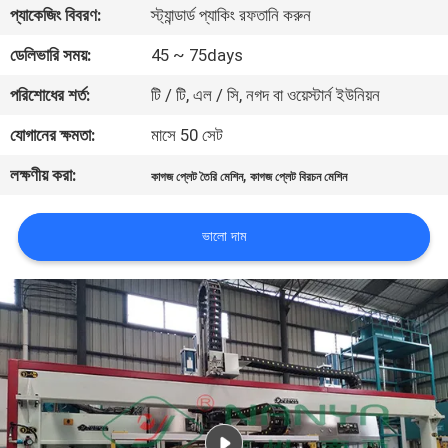
প্যাকেজিং বিবরণ:
স্ট্যান্ডার্ড প্যাকিং রফতানি করুন
কারখানা
ডেলিভারি সময়:
45 ~ 75days
ভ্রমণ
পরিশোধের শর্ত:
টি / টি, এল / সি, নগদ বা ওয়েস্টার্ন ইউনিয়ন
যোগানের ক্ষমতা:
মাসে 50 সেট
মান
লক্ষণীয় করা:
,
নিয়ন্ত্রণ
কাগজ প্লেট তৈরি মেশিন
কাগজ প্লেট বিরচন মেশিন
ভালো দাম
যোগাযোগ
করুন
খবর
সাইট