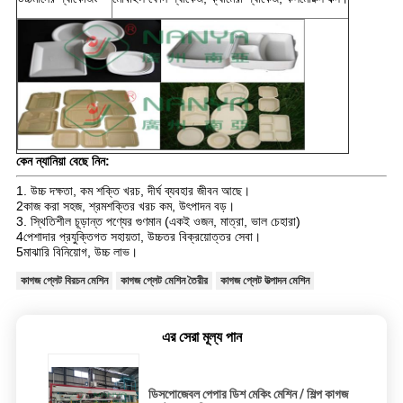
কেন ন্যানিয়া বেছে নিন:
1. উচ্চ দক্ষতা, কম শক্তি খরচ, দীর্ঘ ব্যবহার জীবন আছে।
2কাজ করা সহজ, শ্রমশক্তির খরচ কম, উৎপাদন বড়।
3. স্থিতিশীল চূড়ান্ত পণ্যের গুণমান (একই ওজন, মাত্রা, ভাল চেহারা)
4পেশাদার প্রযুক্তিগত সহায়তা, উচ্চতর বিক্রয়োত্তর সেবা।
5মাঝারি বিনিয়োগ, উচ্চ লাভ।
কাগজ প্লেট বিরচন মেশিন
কাগজ প্লেট মেশিন তৈরীর
কাগজ প্লেট উত্পাদন মেশিন
এর সেরা মূল্য পান
ডিসপোজেবল পেপার ডিশ মেকিং মেশিন / শিল্প কাগজ