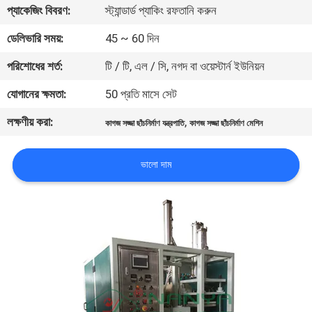
প্যাকেজিং বিবরণ:
স্ট্যান্ডার্ড প্যাকিং রফতানি করুন
কারখানা
ডেলিভারি সময়:
45 ~ 60 দিন
ভ্রমণ
পরিশোধের শর্ত:
টি / টি, এল / সি, নগদ বা ওয়েস্টার্ন ইউনিয়ন
যোগানের ক্ষমতা:
50 প্রতি মাসে সেট
মান
লক্ষণীয় করা:
,
নিয়ন্ত্রণ
কাগজ সজ্জা ছাঁচনির্মাণ যন্ত্রপাতি
কাগজ সজ্জা ছাঁচনির্মাণ মেশিন
ভালো দাম
যোগাযোগ
করুন
খবর
সাইট