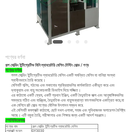
ম্যাপ
PRIVACY
POLICY
পণ্যের বর্ণনা
পল্প মোল্ডিং ইন্টিগ্রেটিভ মিনি ল্যাবরেটরি মেশিন টেস্টিং মোল্ড / পণ্য
পণ্যের বর্ণনাঃ
পলপ মোল্ডিং ইন্টিগ্রেটিভ ল্যাবরেটরি মেশিন একটি সমন্বিত মেশিন যা নানিয়া সংস্থা
স্বাধীনভাবে তৈরি করেছে।
মেশিনটি পল্পিং, গঠনের এবং শুকানোর প্রক্রিয়াগুলির কার্যকারিতা একীভূত করে এবং
ভ্যাকুয়াম এবং বায়ু সংকোচকারী ডিভাইস দিয়ে সজ্জিত।
এর কাঠামো একটি ফ্রেম, একটি প্রধান ইঞ্জিন, একটি বৈদ্যুতিক বাক্স এবং আনুষাঙ্গিকগুলির
সমন্বয়ে গঠিত এবং যান্ত্রিক, বৈদ্যুতিক এবং বায়ুসংক্রান্ত ফাংশনগুলিকে একত্রিত করে,যা
এক মেশিনে পল্ট মোল্ড পণ্যের মৌলিক উৎপাদন সম্ভব করে.
এই মেশিনটি কমপ্যাক্ট কাঠামো, ছোট দখল এলাকা, সহজ এবং সুবিধাজনক অপারেশন বৈশিষ্ট্য
আছে। এটি নমুনা তৈরি, পরীক্ষাগার এবং শিক্ষার জন্য একটি আদর্শ সরঞ্জাম।
স্পেসিফিকেশনঃ
পণ্যের নাম
সেল্প মোল্ডিং ইন্টিগ্রেটিভ ল্যাবরেটরি মেশিন
প্রোডাক্ট মডেল
GY3030