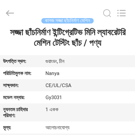
Nanya
Pulp
Molding
Equipment
Co.,
কাগজ সজ্জা ছাঁচনির্মাণ মেশিন
Ltd..
All
Rights
সজ্জা ছাঁচনির্মাণ ইন্টিগ্রেটিভ মিনি ল্যাবরেটরি
বাড়ি
Reserved.
মেশিন টেস্টিং ছাঁচ / পণ্য
পণ্য
উৎপত্তি স্থল:
গুয়াংডং, চীন
ভিডিও
পরিচিতিমুলক নাম:
Nanya
সাক্ষ্যদান:
CE/UL/CSA
VR
মডেল নম্বার:
Gy3031
প্রদর্শন
ন্যূনতম চাহিদার
1 একক
পরিমাণ:
আমাদের
মূল্য:
আলোচনাযোগ্য
সম্পর্কে