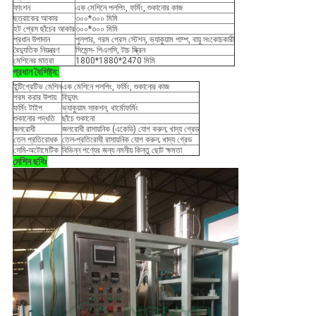
ফাংশন
এক মেশিনে পলপিং, ফর্মিং, শুকানোর কাজ
ছত্রাকের আকার
৩০০*৩০০ মিমি
হট প্রেস ছাঁচের আকার
৩০০*৩০০ মিমি
প্রধান উপাদান
পুলপার, গরম প্রেস স্টেশন, ভ্যাকুয়াম পাম্প, বায়ু সংকোচকারী
বৈদ্যুতিক নিয়ন্ত্রণ
সিমেন্স- পিএলসি, টাচ স্ক্রিন
মেশিনের মাত্রা
1800*1880*2470 মিমি
প্রধান বৈশিষ্ট্য:
ইন্টিগ্রেটিভ মেশিন
এক মেশিনে পলপিং, ফর্মিং, শুকানোর কাজ
গরম করার উপায়
বিদ্যুৎ
ফর্মিং টাইপ
ভ্যাকুয়াম সাকশন, থার্মোফর্মিং
শুকানোর পদ্ধতি
ছাঁচে শুকানো
জলরোধী
জলরোধী রাসায়নিক (একেডি) যোগ করুন; খাদ্য গ্রেড
তেল প্রতিরোধক
তেল-প্রতিরোধী রাসায়নিক যোগ করুন; খাদ্য গ্রেড
সেমি-অটোমেটিক
বিভিন্ন পণ্যের জন্য নমনীয় কিন্তু ছোট ক্ষমতা
মেশিন ছবিঃ