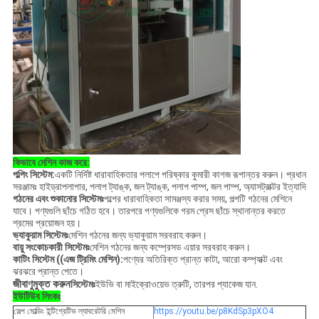
কিভাবে মেশিন কাজ করে:
পল্পিং সিস্টেম:
একটি নির্দিষ্ট ধারাবাহিকতার পলাপে পরিষ্কার কুমারী কাগজ রূপান্তর করুন। প্রধান
সরঞ্জামঃ হাইড্রাপলাপার, পলাপ ট্যাঙ্ক, জল ট্যাঙ্ক, পলাপ পাম্প, জল পাম্প, অ্যাসট্রাক্টর ইত্যাদি
গঠনের এবং শুকানোর সিস্টেমঃ
পল্পের ধারাবাহিকতা সামঞ্জস্য করার সময়, পল্পটি গঠনের মেশিনে
যাবে। পণ্যগুলি ছাঁচে গঠিত হবে। তারপরে পণ্যগুলিকে গরম প্রেস ছাঁচে স্থানান্তর করতে
শ্রমের প্রয়োজন হয়।
ভ্যাকুয়াম সিস্টেমঃ
মেশিন গঠনের জন্য ভ্যাকুয়াম সরবরাহ করুন।
বায়ু সংকোচকারী সিস্টেমঃ
মেশিন গঠনের জন্য কম্প্রেসড এয়ার সরবরাহ করুন।
কাটিং সিস্টেম ((এজ ট্রিমিং মেশিন):
পণ্যের অতিরিক্ত প্রান্ত কাটা, আরো কম্প্যাক্ট এবং
ঝরঝরে প্রান্ত পেতে।
জীবাণুমুক্ত করুন
সিস্টেমঃ
ইউভি বা মাইক্রোওয়েভ ত্রুটি, তারপর প্যাকেজ যান.
ইউটিউব লিংকঃ
সেল্প মোল্ডিং ইন্টিগ্রেটিভ ল্যাবরেটরি মেশিন
https://youtu.be/p8KdSp3pXO4