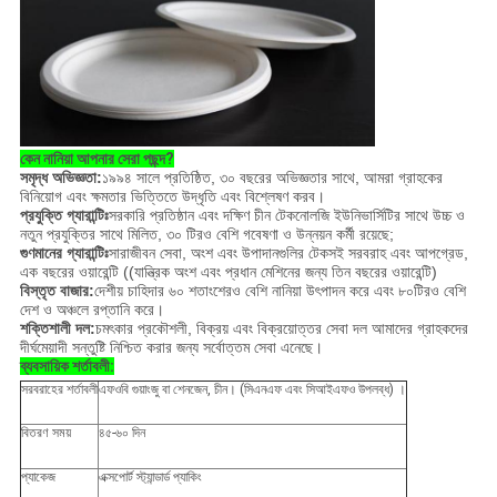
কেন নানিয়া আপনার সেরা পছন্দ?
সমৃদ্ধ অভিজ্ঞতা:
১৯৯৪ সালে প্রতিষ্ঠিত, ৩০ বছরের অভিজ্ঞতার সাথে, আমরা গ্রাহকের
বিনিয়োগ এবং ক্ষমতার ভিত্তিতে উদ্ধৃতি এবং বিশ্লেষণ করব।
প্রযুক্তি গ্যারান্টিঃ
সরকারি প্রতিষ্ঠান এবং দক্ষিণ চীন টেকনোলজি ইউনিভার্সিটির সাথে উচ্চ ও
নতুন প্রযুক্তির সাথে মিলিত, ৩০ টিরও বেশি গবেষণা ও উন্নয়ন কর্মী রয়েছে;
গুণমানের গ্যারান্টিঃ
সারাজীবন সেবা, অংশ এবং উপাদানগুলির টেকসই সরবরাহ এবং আপগ্রেড,
এক বছরের ওয়ারেন্টি ((যান্ত্রিক অংশ এবং প্রধান মেশিনের জন্য তিন বছরের ওয়ারেন্টি)
বিস্তৃত বাজার:
দেশীয় চাহিদার ৬০ শতাংশেরও বেশি নানিয়া উৎপাদন করে এবং ৮০টিরও বেশি
দেশ ও অঞ্চলে রপ্তানি করে।
শক্তিশালী দল:
চমৎকার প্রকৌশলী, বিক্রয় এবং বিক্রয়োত্তর সেবা দল আমাদের গ্রাহকদের
দীর্ঘমেয়াদী সন্তুষ্টি নিশ্চিত করার জন্য সর্বোত্তম সেবা এনেছে।
ব্যবসায়িক শর্তাবলী:
সরবরাহের শর্তাবলী
এফওবি গুয়াংজু বা শেনজেন, চীন। (সিএনএফ এবং সিআইএফও উপলব্ধ) ।
বিতরণ সময়
৪৫-৬০ দিন
প্যাকেজ
এক্সপোর্ট স্ট্যান্ডার্ড প্যাকিং