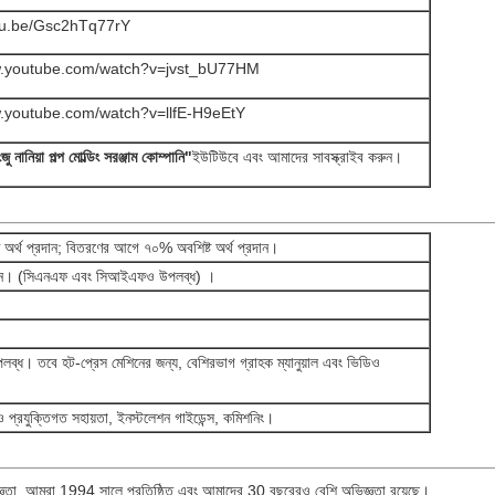
utu.be/Gsc2hTq77rY
w.youtube.com/watch?v=jvst_bU77HM
w.youtube.com/watch?v=llfE-H9eEtY
ংজু নানিয়া পল্প মোল্ডিং সরঞ্জাম কোম্পানি"
ইউটিউবে এবং আমাদের সাবস্ক্রাইব করুন।
র্থ প্রদান; বিতরণের আগে ৭০% অবশিষ্ট অর্থ প্রদান।
, চীন। (সিএনএফ এবং সিআইএফও উপলব্ধ) ।
 উপলব্ধ। তবে হট-প্রেস মেশিনের জন্য, বেশিরভাগ গ্রাহক ম্যানুয়াল এবং ভিডিও
িডিও প্রযুক্তিগত সহায়তা, ইনস্টলেশন গাইডেন্স, কমিশনিং।
িজ্ঞতা, আমরা 1994 সালে প্রতিষ্ঠিত এবং আমাদের 30 বছরেরও বেশি অভিজ্ঞতা রয়েছে।