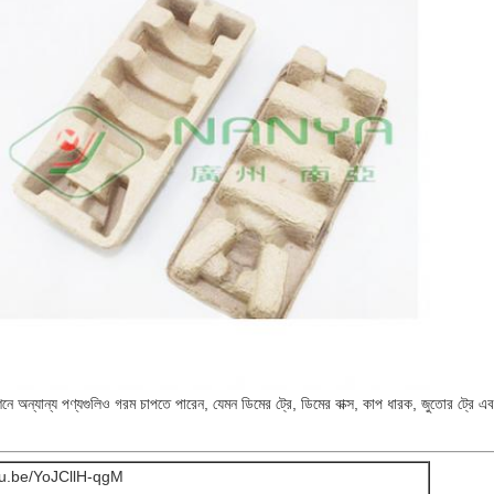
নে অন্যান্য পণ্যগুলিও গরম চাপতে পারেন, যেমন ডিমের ট্রে, ডিমের বাক্স, কাপ ধারক, জুতোর ট্রে এ
utu.be/YoJCllH-qgM