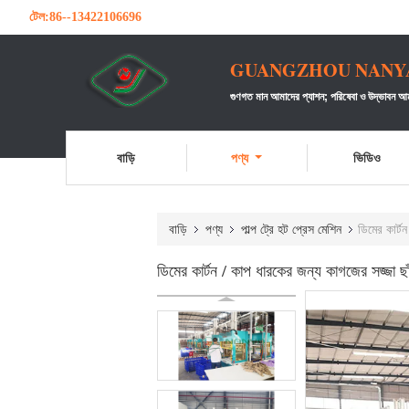
টেল:
86--13422106696
GUANGZHOU NANYA 
গুণগত মান আমাদের প্যাশন;
পরিষেবা ও উদ্ভাবন আম
বাড়ি
পণ্য
ভিডিও
বাড়ি
পণ্য
পাল্প ট্রে হট প্রেস মেশিন
ডিমের কার্ট
ডিমের কার্টন / কাপ ধারকের জন্য কাগজের সজ্জা ছ