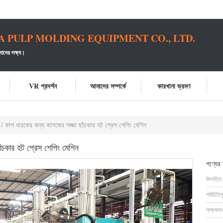
PULP MOLDING EQUIPMENT CO., LTD.
াদের লক্ষ্য।
VR প্রদর্শন
আমাদের সম্পর্কে
কারখানা ভ্রমণ
ন / কাপ ধারকের জন্য কাগজের সজ্জা ছাঁচকার হট প্রেস শেপিং মেশিন
াঁচকার হট প্রেস শেপিং মেশিন
পণ্যের
উৎপত্তি
পরিচিতিম
সাক্ষ্যদান