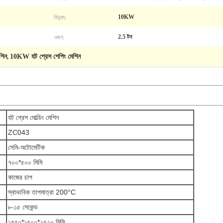
বিদ্যুৎ:
10KW
ওজন:
2.5 টন
েশিন
10KW হট প্রেস শেপিং মেশিন
,
হট প্রেস মোল্ডিং মেশিন
ZC043
সেমি-অটোমেটিক
৭০০*৫০০ মিমি
কাজের চাপ
স্বাভাবিক তাপমাত্রা 200°C
৮-১৫ সেকেন্ড
১৫৫০*১৫০০*২৫২০ মিমি