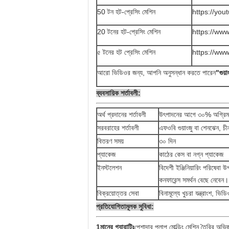
50 টন হট-প্রেসিং মেশিন
https://yo
20 টনের হট-প্রেসিং মেশিন
https://ww
৫ টনের হট প্রেসিং মেশিন
https://ww
আরো ভিডিওর জন্য, আপনি অনুসন্ধান করতে পারেন
"গুয়া
ব্যবসায়িক শর্তাবলী:
অর্থ প্রদানের শর্তাবলী
উৎপাদনের আগে ৩০% অগ্রিম অ
সরবরাহের শর্তাবলী
এফওবি গুয়াংজু বা শেনঝেন
বিতরণ সময়
৩০ দিন
প্যাকেজ
কাঠের কেস বা নগ্ন প্যাকেজ
ইনস্টলেশন
বিদেশী ইঞ্জিনিয়ারিং পরিষেবা
কনফারেন্স সমর্থন বেছে নেবেন।
বিক্রয়োত্তর সেবা
বিনামূল্যে খুচরা যন্ত্রাংশ, ভ
প্রতিযোগিতামূলক সুবিধা:
1মানের গ্যারান্টিঃ
পেশাদার পলাপ মোল্ডিং মেশিন তৈরির অভ