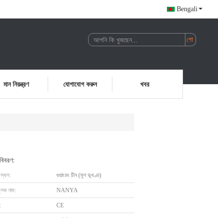
Bengali
মান নিয়ন্ত্রণ
যোগাযোগ করুন
খবর
 বিবরণ:
 স্থল:
গুয়াংডং চীন (মূল ভূখণ্ড)
ুলক নাম:
NANYA
:
CE