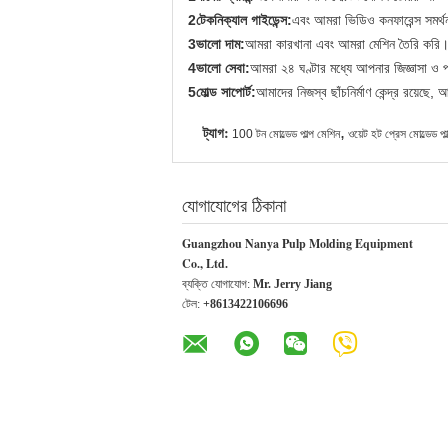
2টেকনিক্যাল গাইডেন্স:
এবং আমরা ভিডিও কনফারেন্স সমর্থ
3ভালো দাম:
আমরা কারখানা এবং আমরা মেশিন তৈরি করি। আ
4ভালো সেবা:
আমরা ২৪ ঘণ্টার মধ্যে আপনার জিজ্ঞাসা ও 
5মোল্ড সাপোর্ট:
আমাদের নিজস্ব ছাঁচনির্মাণ কেন্দ্র রয়েছ
ট্যাগ:
,
100 টন মোল্ডেড পাল্প মেশিন
ওয়েট হট প্রেস মোল্ডেড পা
যোগাযোগের ঠিকানা
Guangzhou Nanya Pulp Molding Equipment
Co., Ltd.
ব্যক্তি যোগাযোগ:
Mr. Jerry Jiang
টেল:
+8613422106696