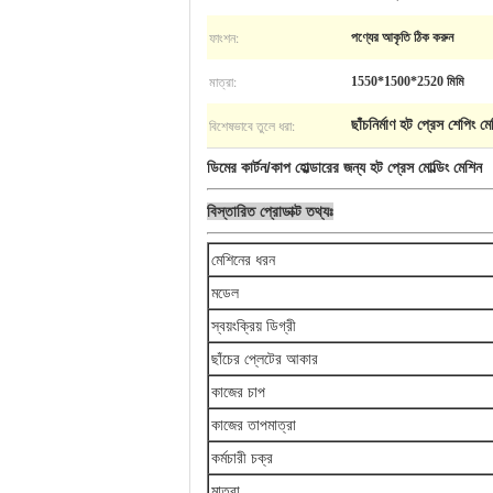
ফাংশন:
পণ্যের আকৃতি ঠিক করুন
মাত্রা:
1550*1500*2520 মিমি
বিশেষভাবে তুলে ধরা:
ছাঁচনির্মাণ হট প্রেস শেপিং ম
ডিমের কার্টন/কাপ হোল্ডারের জন্য হট প্রেস মোল্ডিং মেশিন
বিস্তারিত প্রোডাক্ট তথ্যঃ
মেশিনের ধরন
মডেল
স্বয়ংক্রিয় ডিগ্রী
ছাঁচের প্লেটের আকার
কাজের চাপ
কাজের তাপমাত্রা
কর্মচারী চক্র
মাত্রা