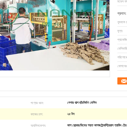
মডেল নম্
প্রদান:
ন্যূনতম 
মূল্য:
প্যাকেজি
ডেলিভারি
পরিশোধের
যোগানের 
পণ্যের ধরন:
পেপার পাল্প ছাঁচনির্মাণ মেশিন
কাজের চাপ:
২৫ টন
অ্যাপ্লিকেশন:
কাপ হোল্ডার/ডিমের শক্ত কাগজ/ইন্ডাস্ট্রিয়াল প্যাকিং ট্রে