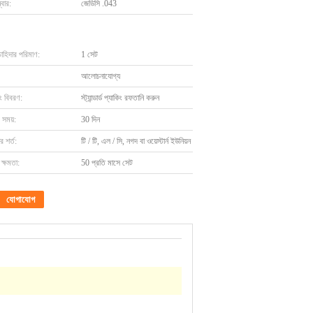
বার:
জেডিসি .043
চাহিদার পরিমাণ:
1 সেট
আলোচনাযোগ্য
ং বিবরণ:
স্ট্যান্ডার্ড প্যাকিং রফতানি করুন
 সময়:
30 দিন
 শর্ত:
টি / টি, এল / সি, নগদ বা ওয়েস্টার্ন ইউনিয়ন
ক্ষমতা:
50 প্রতি মাসে সেট
যোগাযোগ