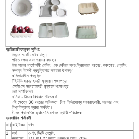
প্রতিযোগিতামূলক সুবিধা:
সিমেন্স সার্ভো মোটর চালু।
শক্তি সঞ্চয় এবং শ্রমের ব্যবহার
উচ্চ মানের থার্মোফর্মিং মেশিন, এক মেশিনে স্বয়ংক্রিয়ভাবে গঠনের, শুকানোর, প্রেসিং
সম্পন্ন বিদেশী প্রযুক্তিগত সহায়তা উপলব্ধ
মালিকানাধীন প্রযুক্তি
টিইউভি সরবরাহকারী মূল্যায়ন শংসাপত্র
এসজিএস সরবরাহকারী মূল্যায়ন শংসাপত্র
সিই সার্টিফিকেট
নানিয়া - চীনের বিখ্যাত ট্রেডমার্ক
এই ক্ষেত্রে 30 বছরের অভিজ্ঞতা, চীনা নির্ভরযোগ্য সরবরাহকারী, সরকার এবং
বিশ্ববিদ্যালয় দ্বারা সমর্থিত।
চীনের প্যাকেজিং অ্যাসোসিয়েশনের স্থায়ী পরিচালক
ব্যবসায়িক শর্তাবলী
না।
আইটিএম
বর্ণনা
1
অর্থ
৩০% টি/টি পেমেন্ট,
প্রদানের
T/T বা L/C দ্বারা প্রেরণের আগে 70%