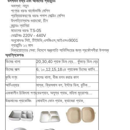
উৎপাদন তথ্য এবং আমাদের গ্যারান্টিঃ
অবস্থা: নতুন
পণ্যের ধরনঃ থার্মোফর্মিং মেশিন
প্রক্রিয়াকরণের ধরনঃ পলাপ মোল্ডিং মেশিন
উৎপত্তিস্থলঃ গুয়াংঝো, চীন
ব্র্যান্ডঃ ন্যানিয়া
মডেলের ধরনঃ TS-05
ভোল্টেজঃ 220V - 440V
অনুমোদনঃ সিই, টিইউভি,এসজিএস,আইএসও9001
গ্যারান্টিঃ ১২ মাস
বিক্রয়োত্তর সেবা: বিদেশে যন্ত্রপাতি সার্ভিসিংয়ের জন্য প্রকৌশলীরা উপলব্ধ
অ্যাপ্লিকেশনঃ
ডিমের থালা
20,30,40 প্যাক ডিম থ্রে... কুঁকড়ে ডিম থ্রে
ডিমের বাক্স
6, ১০,12,15,18২৪ প্যাকেজ ডিমের কার্টন...
কৃষি পণ্য
ফলের থালা, বীজ বপন করার কাপ
আর্টওয়্যার
মাস্ক, ক্রিসমাস বল, ইস্টার ডিম, বুটিক...
এককালীন চিকিৎসা পণ্য
বেডপ্যান, অসুস্থ প্যাড, মহিলা মূত্রাশয়...
উচ্চমানের প্যাকেজিং
মোবাইল ফোন প্যাক, ক্যামেরা প্যাক,