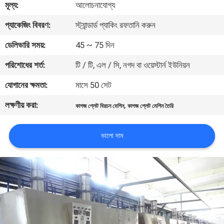
মূল্য:
আলোচনাযোগ্য
কারখানা
প্যাকেজিং বিবরণ:
স্ট্যান্ডার্ড প্যাকিং রফতানি করুন
ভ্রমণ
ডেলিভারি সময়:
45 ~ 75 দিন
পরিশোধের শর্ত:
টি / টি, এল / সি, নগদ বা ওয়েস্টার্ন ইউনিয়ন
মান
যোগানের ক্ষমতা:
মাসে 50 সেট
নিয়ন্ত্রণ
লক্ষণীয় করা:
,
কাগজ প্লেট বিরচন মেশিন
কাগজ প্লেট মেশিন তৈরি
যোগাযোগ
ভালো দাম
করুন
খবর
সাইট