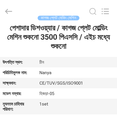
Nanya
Pulp
Molding
Equipment
Co.,
কাগজ প্লেট মেকিং মেশিন
Ltd..
All
Rights
পেশাদার ডিশওয়্যার / কাগজ প্লেট মোল্ডিং
বাড়ি
Reserved.
মেশিন শুকনো 3500 পিএসসি / এইচ মধ্যে
পণ্য
শুকনো
ভিডিও
উৎপত্তি স্থল:
চীন
পরিচিতিমুলক নাম:
Nanya
VR
সাক্ষ্যদান:
CE/TUV/SGS/ISO9001
প্রদর্শন
মডেল নম্বার:
হিজড়া-05
আমাদের
ন্যূনতম চাহিদার
1set
পরিমাণ:
সম্পর্কে