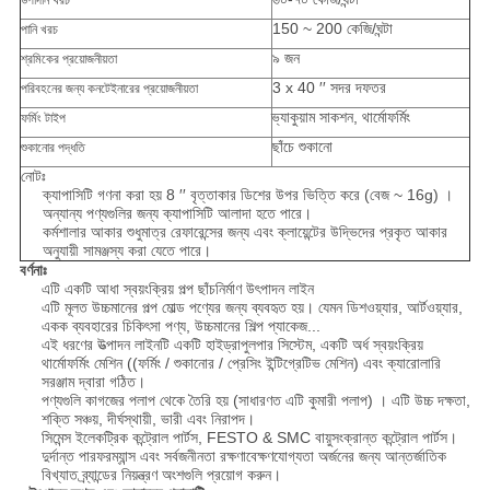
উপাদান খরচ
150 ~ 200 কেজি/ঘন্টা
পানি খরচ
৯ জন
শ্রমিকের প্রয়োজনীয়তা
3 x 40 ′′ সদর দফতর
পরিবহনের জন্য কনটেইনারের প্রয়োজনীয়তা
ভ্যাকুয়াম সাকশন, থার্মোফর্মিং
ফর্মিং টাইপ
ছাঁচে শুকানো
শুকানোর পদ্ধতি
নোটঃ
ক্যাপাসিটি গণনা করা হয় 8 ′′ বৃত্তাকার ডিশের উপর ভিত্তি করে (বেজ ~ 16g) ।
অন্যান্য পণ্যগুলির জন্য ক্যাপাসিটি আলাদা হতে পারে।
কর্মশালার আকার শুধুমাত্র রেফারেন্সের জন্য এবং ক্লায়েন্টের উদ্ভিদের প্রকৃত আকার
অনুযায়ী সামঞ্জস্য করা যেতে পারে।
বর্ণনাঃ
এটি একটি আধা স্বয়ংক্রিয় পল্প ছাঁচনির্মাণ উৎপাদন লাইন
এটি মূলত উচ্চমানের পল্প মোল্ড পণ্যের জন্য ব্যবহৃত হয়। যেমন ডিশওয়্যার, আর্টওয়্যার,
একক ব্যবহারের চিকিৎসা পণ্য, উচ্চমানের শিল্প প্যাকেজ...
এই ধরণের উত্পাদন লাইনটি একটি হাইড্রাপুলপার সিস্টেম, একটি অর্ধ স্বয়ংক্রিয়
থার্মোফর্মিং মেশিন ((ফর্মিং / শুকানোর / প্রেসিং ইন্টিগ্রেটিভ মেশিন) এবং ক্যারোলারি
সরঞ্জাম দ্বারা গঠিত।
পণ্যগুলি কাগজের পলাপ থেকে তৈরি হয় (সাধারণত এটি কুমারী পলাপ) । এটি উচ্চ দক্ষতা,
শক্তি সঞ্চয়, দীর্ঘস্থায়ী, ভারী এবং নিরাপদ।
সিমেন্স ইলেকট্রিক কন্ট্রোল পার্টস, FESTO & SMC বায়ুসংক্রান্ত কন্ট্রোল পার্টস।
দুর্দান্ত পারফরম্যান্স এবং সর্বজনীনতা রক্ষণাবেক্ষণযোগ্যতা অর্জনের জন্য আন্তর্জাতিক
বিখ্যাত ব্র্যান্ডের নিয়ন্ত্রণ অংশগুলি প্রয়োগ করুন।