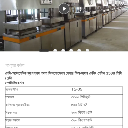
ম্যাপ
PRIVACY
POLICY
পণ্যের বর্ণনা
সেমি-অটোমেটিক ব্যাগগ্যাস পলপ ডিসপোজেবল পেপার ডিশওয়্যার মেকিং মেশিন 3500 পিসি
/ ঘন্টা
স্পেসিফিকেশনঃ
TS-05
মডেল টাইপ
৩৫০০ পিসি/ঘন্টা
সক্ষমতা
৫০০ মিটার
কর্মশালার প্রয়োজনীয়তা
2
২০০ কিলোওয়াট
বিদ্যুৎ খরচ
৩৬০ কিলোওয়াট
বিদ্যুৎ ইনস্টল
৬০-৭০ কেজি/ঘন্টা