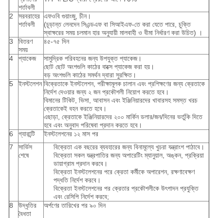
শর্তাবলী
2
সরবরাহের
এফওবি গুয়াংজু, চীন।
শর্তাবলী
(চূড়ান্ত লেনদেন সিএন্ডএফ বা সিআইএফ-তে করা যেতে পারে, চুক্তি
স্বাক্ষরের সময় চলমান হার অনুযায়ী মালবাহী ও বীমা নির্ধারণ করা উচিত) ।
3
বিতরণ
৪৫-৭৫ দিন
সময়
4
প্যাকেজ
সামুদ্রিক পরিবহনের জন্য উপযুক্ত প্যাকেজ।
ছোট ছোট অংশগুলি কাঠের বাক্সে প্যাকেজ করা হয়।
বড় অংশগুলি কাঠের সমর্থন দ্বারা সুরক্ষিত।
5
ইনস্টলেশন
বিক্রেতাকে ইনস্টলেশন, পরীক্ষামূলক চালান এবং প্রশিক্ষণের জন্য ক্রেতাকে
নির্দেশ দেওয়ার জন্য ২ জন প্রকৌশলী নিয়োগ করতে হবে।
বিমানের টিকিট, ভিসা, আবাসন এবং ইঞ্জিনিয়ারদের খাবারসহ সমস্ত খরচ
ক্রেতাকেই বহন করতে হবে।
এছাড়া, ক্রেতাকে ইঞ্জিনিয়ারদের ২০০ মার্কিন ডলার/জন/দিনের ভর্তুকি দিতে
হবে এবং অনুবাদ পরিষেবা প্রদান করতে হবে।
6
গ্যারান্টি
ইনস্টলেশনের ১২ মাস পর
7
সার্ভিস
বিক্রেতা এক বছরের ব্যবহারের জন্য বিনামূল্যে খুচরা যন্ত্রাংশ পাঠাবে।
শেষে
বিক্রেতা সকল যন্ত্রপাতির জন্য অপারেটিং ম্যানুয়াল, অঙ্কন, প্রক্রিয়া
ডায়াগ্রাম প্রদান করবে।
বিক্রেতা ইনস্টলেশনের পরে ক্রেতা কর্মীকে অপারেশন, রক্ষণাবেক্ষণ
পদ্ধতি নির্দেশ করবে।
বিক্রেতা ইনস্টলেশনের পর ক্রেতার প্রকৌশলীকে উৎপাদন প্রযুক্তি
এবং রেসিপি নির্দেশ করবে;
8
উদ্ধৃতির
অর্পণের তারিখের পর ৯০ দিন
বৈধতা