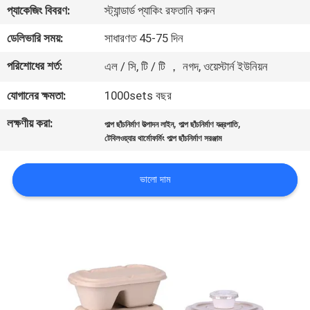
প্যাকেজিং বিবরণ:
স্ট্যান্ডার্ড প্যাকিং রফতানি করুন
কারখানা
ডেলিভারি সময়:
সাধারণত 45-75 দিন
ভ্রমণ
পরিশোধের শর্ত:
এল / সি, টি / টি ， নগদ, ওয়েস্টার্ন ইউনিয়ন
যোগানের ক্ষমতা:
1000sets বছর
মান
লক্ষণীয় করা:
,
,
নিয়ন্ত্রণ
পাল্প ছাঁচনির্মাণ উত্পাদন লাইন
পাল্প ছাঁচনির্মাণ যন্ত্রপাতি
টেবিলওয়্যার থার্মোফর্মিং পাল্প ছাঁচনির্মাণ সরঞ্জাম
যোগাযোগ
ভালো দাম
করুন
খবর
সাইট