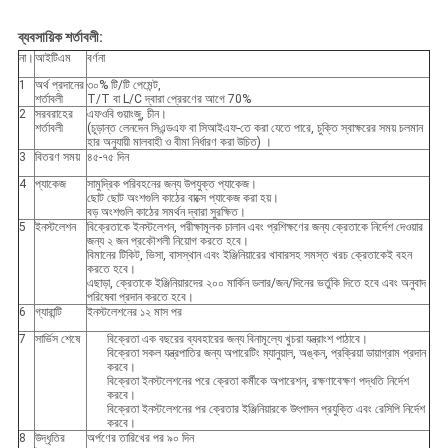
ব্যবসায়িক শর্তাবলী:
না।
আইটিএম
বর্ণনা
1
অর্থ প্রদানের
৩০% টি/টি পেমেন্ট,
শর্তাবলী
T/T বা L/C দ্বারা প্রেরণের আগে 70%
2
সরবরাহের
এফওবি গুয়াংজু, চীন।
শর্তাবলী
(চূড়ান্ত লেনদেন সিএন্ডএফ বা সিআইএফ-তে করা যেতে পারে, চুক্তি স্বাক্ষরের সময় চলমান
হার অনুযায়ী মালবাহী ও বীমা নির্ধারণ করা উচিত) ।
3
বিতরণ সময়
৪৫-৭৫ দিন
4
প্যাকেজ
সামুদ্রিক পরিবহনের জন্য উপযুক্ত প্যাকেজ।
ছোট ছোট অংশগুলি কাঠের বাক্সে প্যাকেজ করা হয়।
বড় অংশগুলি কাঠের সমর্থন দ্বারা সুরক্ষিত।
5
ইনস্টলেশন
বিক্রেতাকে ইনস্টলেশন, পরীক্ষামূলক চালান এবং প্রশিক্ষণের জন্য ক্রেতাকে নির্দেশ দেওয়ার
জন্য ২ জন প্রকৌশলী নিয়োগ করতে হবে।
বিমানের টিকিট, ভিসা, বাসস্থান এবং ইঞ্জিনিয়ারের খাবারসহ সমস্ত খরচ ক্রেতাকেই বহন
করতে হবে।
এছাড়া, ক্রেতাকে ইঞ্জিনিয়ারদের ২০০ মার্কিন ডলার/জন/দিনের ভর্তুকি দিতে হবে এবং অনুবাদ
পরিষেবা প্রদান করতে হবে।
6
গ্যারান্টি
ইনস্টলেশনের ১২ মাস পর
7
সার্ভিস শেষে
বিক্রেতা এক বছরের ব্যবহারের জন্য বিনামূল্যে খুচরা যন্ত্রাংশ পাঠাবে।
বিক্রেতা সকল যন্ত্রপাতির জন্য অপারেটিং ম্যানুয়াল, অঙ্কন, প্রক্রিয়া ডায়াগ্রাম প্রদান
করবে।
বিক্রেতা ইনস্টলেশনের পরে ক্রেতা কর্মীকে অপারেশন, রক্ষণাবেক্ষণ পদ্ধতি নির্দেশ
করবে।
বিক্রেতা ইনস্টলেশনের পর ক্রেতার ইঞ্জিনিয়ারকে উৎপাদন প্রযুক্তি এবং রেসিপি নির্দেশ
করবে।
8
উদ্ধৃতির
অর্পণের তারিখের পর ৯০ দিন