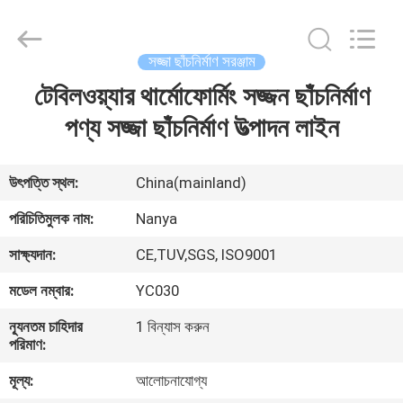
Nanya
Pulp
Molding
Equipment
Co.,
সজ্জা ছাঁচনির্মাণ সরঞ্জাম
Ltd..
All
Rights
টেবিলওয়্যার থার্মোফোর্মিং সজ্জন ছাঁচনির্মাণ
বাড়ি
Reserved.
পণ্য সজ্জা ছাঁচনির্মাণ উত্পাদন লাইন
পণ্য
উৎপত্তি স্থল:
China(mainland)
ভিডিও
পরিচিতিমুলক নাম:
Nanya
সাক্ষ্যদান:
CE,TUV,SGS, ISO9001
VR
মডেল নম্বার:
YC030
প্রদর্শন
ন্যূনতম চাহিদার
1 বিন্যাস করুন
পরিমাণ:
আমাদের
মূল্য:
আলোচনাযোগ্য
সম্পর্কে