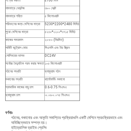
পণ্যের উচ্চতা
≤100 মিমি
নামমাত্র ভোল্টেজ
৩৮০ ভোল্ট
নামমাত্র শক্তি
৫ কিলোওয়াট
পরিবহনের জন্য মেশিনের মাত্রা
5230*2200*2480 মিমি
3
পুরো মেশিনের মাত্রা
৫২৩০*২২০০*৩৭১৫ মিমি
3
কাজের সময়কাল
২০-৮০ (নিয়মিত)
সার্কিট কন্ট্রোল মোড
পিএলসি এবং টাচ স্ক্রিন
সোলিনয়েড ভালভ
DC24V
সর্বোচ্চ বৈদ্যুতিক গরম করার ক্ষমতা
১০৫ কিলোওয়াট
গঠনের পদ্ধতি
ভ্যাকুয়াম গঠন
শুকানোর পদ্ধতি
থার্মোফর্মিং শুকানো
স্বাভাবিক কাজের বায়ু চাপ
0.6-0.75 পিএমএ
ভ্যাকুয়াম চাপ
-০.০৬-০.০৭৫ পিএমএ
বর্ণনাঃ
গঠনের, শুকানোর এবং আকৃতি সমাপ্তির প্রক্রিয়াগুলি একটি মেশিনে স্বয়ংক্রিয়ভাবে এবং
অবিচ্ছিন্নভাবে সম্পন্ন হয়।
হাইড্রোলিক ড্রাইভ প্রেসিং