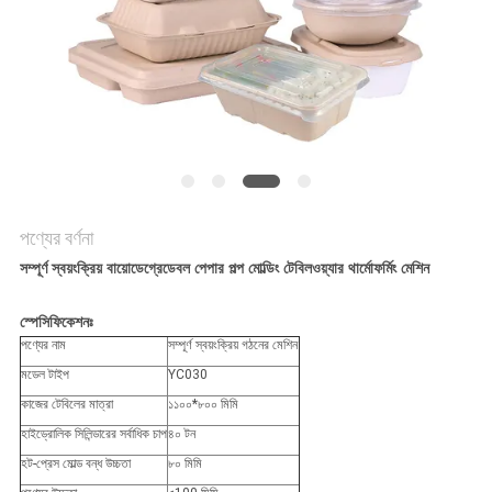
ম্যাপ
PRIVACY
POLICY
পণ্যের বর্ণনা
সম্পূর্ণ স্বয়ংক্রিয় বায়োডেগ্রেডেবল পেপার পল্প মোল্ডিং টেবিলওয়্যার থার্মোফর্মিং মেশিন
স্পেসিফিকেশনঃ
পণ্যের নাম
সম্পূর্ণ স্বয়ংক্রিয় গঠনের মেশিন
মডেল টাইপ
YC030
কাজের টেবিলের মাত্রা
১১০০*৮০০ মিমি
হাইড্রোলিক সিলিন্ডারের সর্বাধিক চাপ
৪০ টন
হট-প্রেস মোল্ড বন্ধ উচ্চতা
৮০ মিমি