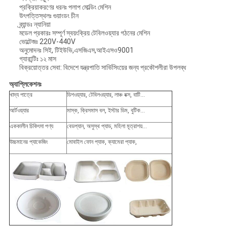
প্রক্রিয়াকরণের ধরনঃ পলাপ মোল্ডিং মেশিন
উৎপত্তিস্থলঃ গুয়াংডং চীন
ব্র্যান্ডঃ ন্যানিয়া
মডেল প্রকারঃ সম্পূর্ণ স্বয়ংক্রিয় টেবিলওয়্যার গঠনের মেশিন
ভোল্টেজঃ 220V-440V
অনুমোদনঃ সিই, টিইউভি,এসজিএস,আইএসও9001
গ্যারান্টিঃ ১২ মাস
বিক্রয়োত্তর সেবা: বিদেশে যন্ত্রপাতি সার্ভিসিংয়ের জন্য প্রকৌশলীরা উপলব্ধ
অ্যাপ্লিকেশনঃ
খাদ্য পাত্রে
ডিশওয়্যার, টেবিলওয়্যার, লাঞ্চ বক্স, বাটি...
আর্টওয়্যার
মাস্ক, ক্রিসমাস বল, ইস্টার ডিম, বুটিক...
এককালীন চিকিৎসা পণ্য
বেডপ্যান, অসুস্থ প্যাড, মহিলা মূত্রাশয়...
উচ্চমানের প্যাকেজিং
মোবাইল ফোন প্যাক, ক্যামেরা প্যাক,