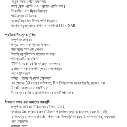
সিমেন্স সার্ভো মোটর ড্রাইভার
অটো মোল্ড ওয়াশিং এবং প্রান্ত ওয়াশিং সহ।
পিএলসি + টাচ স্ক্রিন নিয়ন্ত্রণ
স্টেইনলেস পল্ট ট্যাংক
প্রধান বৈদ্যুতিক উপাদানগুলি সিমেন্স।
প্রধান বায়ুসংক্রান্ত উপাদান হল FESTO বা SMC।
প্রতিযোগিতামূলক সুবিধা:
সম্পূর্ণ স্বয়ংক্রিয়
শক্তি সঞ্চয় এবং শ্রমের ব্যবহার
উচ্চ মানের ডিম ট্রে মেশিন
বিদেশী প্রযুক্তিগত সহায়তা উপলব্ধ
মালিকানাধীন প্রযুক্তি
টিইউভি সরবরাহকারী মূল্যায়ন শংসাপত্র
এসজিএস সরবরাহকারী মূল্যায়ন শংসাপত্র
সিই সার্টিফিকেট
নানিয়া - চীনের বিখ্যাত ট্রেডমার্ক
এই ক্ষেত্রে 30 বছরের অভিজ্ঞতা, চীনা নির্ভরযোগ্য সরবরাহকারী, সরকার এবং
বিশ্ববিদ্যালয় দ্বারা সমর্থিত।
চীনের প্যাকেজিং অ্যাসোসিয়েশনের স্থায়ী পরিচালক
উৎপাদন তথ্য এবং আমাদের গ্যারান্টি:
সম্পূর্ণ স্বয়ংক্রিয় টেবিলওয়্যার উৎপাদন লাইন
প্রধানত উচ্চ-গ্রেডের পল্প ছাঁচনির্মাণ পণ্যগুলির জন্য ব্যবহৃত হয়, যেমন ডিশ ট্রে,
টেবিলওয়্যার, কাপ ক্যারিয়ার, মাস্ক এবং ইলেকট্রনিক ডিভাইসের জন্য কিছু অভ্যন্তরীণ
শিল্প প্যাকেজিং।
অবস্থা: নতুন