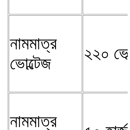
নামমাত্র
২২০ ভো
ভোল্টেজ
নামমাত্র