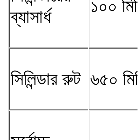
১০০ মিম
ব্যাসার্ধ
সিলিন্ডার রুট
৬৫০ মিম