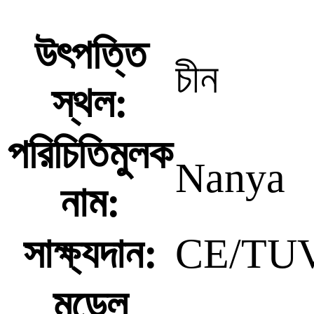
উৎপত্তি
চীন
স্থল:
পরিচিতিমুলক
Nanya
নাম:
সাক্ষ্যদান:
CE/TUV
মডেল