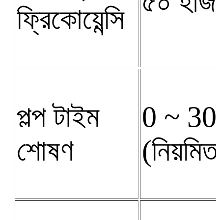
৫০ হার্জ
ফ্রিকোয়েন্সি
পল্প টাইম
0 ~ 30 
শোষণ
(নিয়মিত