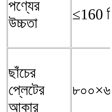
পণ্যের
≤160 ম
উচ্চতা
ছাঁচের
প্লেটের
৮০০×
আকার