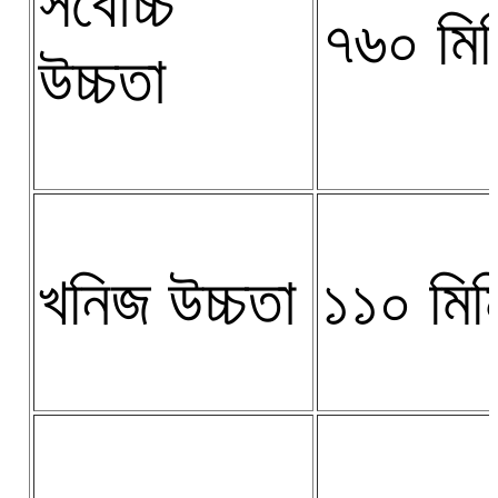
সর্বোচ্চ
৭৬০ মিম
উচ্চতা
খনিজ উচ্চতা
১১০ মিম