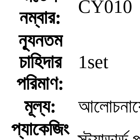
CY010
নম্বার:
ন্যূনতম
চাহিদার
1set
পরিমাণ:
মূল্য:
আলোচনায
প্যাকেজিং
স্ট্যান্ডার