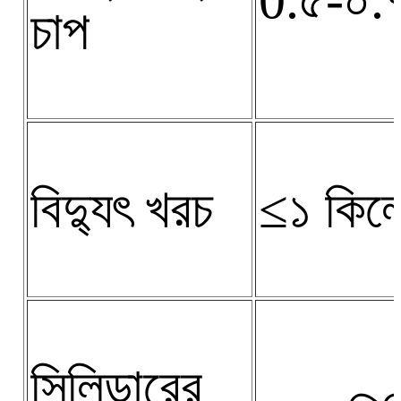
0.৫-০.
চাপ
বিদ্যুৎ খরচ
≤১ কিল
সিলিন্ডারের