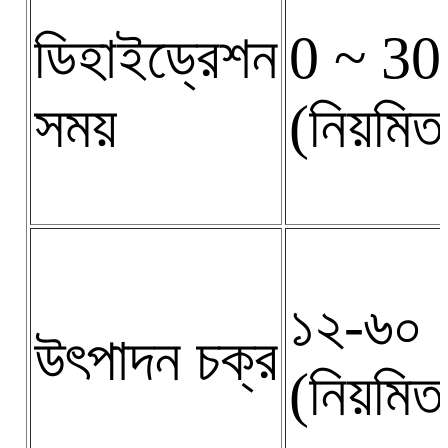
ডিহাইড্রেশন
0 ~ 30 
সময়
(নিয়মিত
১২-৬০ স
উৎপাদন চক্র
(নিয়মিত