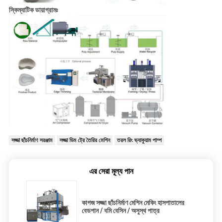
স্কিম্যাটিক ডায়াগ্রামঃ
সজ্জা ছাঁচনির্মাণ সরঞ্জাম
সজ্জা ডিম ট্রে তৈরির মেশিন
তরল রিং ভ্যাকুয়াম পাম্প
এর সেরা মূল্য পান
কাগজ সজ্জা ছাঁচনির্মাণ মেশিন মেকিং হাসপাতালের
বেডপান / বমি বেসিন / অসুস্থ পাত্র