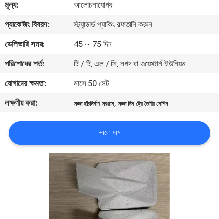
মূল্য:
আলোচনাযোগ্য
কারখানা
প্যাকেজিং বিবরণ:
স্ট্যান্ডার্ড প্যাকিং রফতানি করুন
ভ্রমণ
ডেলিভারি সময়:
45 ~ 75 দিন
পরিশোধের শর্ত:
টি / টি, এল / সি, নগদ বা ওয়েস্টার্ন ইউনিয়ন
মান
যোগানের ক্ষমতা:
মাসে 50 সেট
নিয়ন্ত্রণ
লক্ষণীয় করা:
,
সজ্জা ছাঁচনির্মাণ সরঞ্জাম
সজ্জা ডিম ট্রে তৈরির মেশিন
যোগাযোগ
ভালো দাম
করুন
খবর
সাইট