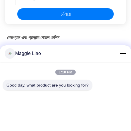
চালিয়ে
বেডপ্যান এবং প্রস্রাব বোতল মেশিন
ছাঁচযুক্ত কাগজ সজ্জা চিকিত্সা যত্ন পণ্য / বিছানা প্যান / কিডনি ট্রে / মূত্রত্যাগ
Maggie Liao
বায়োডেগ্রেডেবল ইউরিনাল বোতল/ চেম্বার পট পেপার পল্প মোল্ডিং মেশিন/ যন্ত্রপাতি
1:10 PM
পলপ ইউরিনাল বোতল মেশিন / বায়োডেগ্রেডেবল ইউরিনাল বোতল মেশিন / পলপ মোল্ডিং
মেডিকেল পণ্য
Good day, what product are you looking for?
সব
সজ্জা ছাঁচনির্মাণ সরঞ্জাম
কাগজ সজ্জা ছাঁচনির্মাণ মেশিন