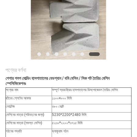
ম্যাপ
PRIVACY
POLICY
পণ্যের বর্ণনা
পেপার পলপ মোল্ডিং হাসপাতালের বেডপ্যান / বমি বেসিন / সিক পট তৈরির মেশিন
স্পেসিফিকেশনঃ
পণ্যের নাম
সম্পূর্ণ স্বয়ংক্রিয় হাসপাতালের ডিসপোজেবল তৈরির মেশিন
ছাঁচের প্লেটের আকার
১১০০×৮০০ মিমি
ভোল্টেজ
৩৮০ ভোল্ট
মেশিনের মাত্রা (পরিবহনের জন্য)
5230*2200*2480 মিমি
মেশিনের মাত্রা (সমস্ত মেশিন)
৫২৩০*২২০০*৩৭১৫ মিমি
গঠনের পদ্ধতি
ভ্যাকুয়াম গঠন