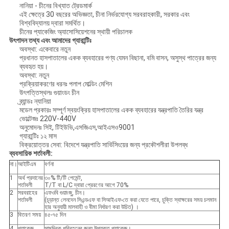
নানিয়া - চীনের বিখ্যাত ট্রেডমার্ক
এই ক্ষেত্রে 30 বছরের অভিজ্ঞতা, চীনা নির্ভরযোগ্য সরবরাহকারী, সরকার এবং
বিশ্ববিদ্যালয় দ্বারা সমর্থিত।
চীনের প্যাকেজিং অ্যাসোসিয়েশনের স্থায়ী পরিচালক
উৎপাদন তথ্য এবং আমাদের গ্যারান্টিঃ
অবস্থা: একেবারে নতুন
প্রধানত হাসপাতালের একক ব্যবহারের পণ্য যেমন বিছানা, বমি বাসন, অসুস্থ পাত্রের জন্য
ব্যবহৃত হয়।
অবস্থা: নতুন
প্রক্রিয়াকরণের ধরনঃ পলাপ মোল্ডিং মেশিন
উৎপত্তিস্থলঃ গুয়াংডং চীন
ব্র্যান্ডঃ ন্যানিয়া
মডেল প্রকারঃ সম্পূর্ণ স্বয়ংক্রিয় হাসপাতালের একক ব্যবহারের যন্ত্রপাতি তৈরির যন্ত্র
ভোল্টেজঃ 220V-440V
অনুমোদনঃ সিই, টিইউভি,এসজিএস,আইএসও9001
গ্যারান্টিঃ ১২ মাস
বিক্রয়োত্তর সেবা: বিদেশে যন্ত্রপাতি সার্ভিসিংয়ের জন্য প্রকৌশলীরা উপলব্ধ
ব্যবসায়িক শর্তাবলী:
না।
আইটিএম
বর্ণনা
1
অর্থ প্রদানের
৩০% টি/টি পেমেন্ট,
শর্তাবলী
T/T বা L/C দ্বারা প্রেরণের আগে 70%
2
সরবরাহের
এফওবি গুয়াংজু, চীন।
শর্তাবলী
(চূড়ান্ত লেনদেন সিএন্ডএফ বা সিআইএফ-তে করা যেতে পারে, চুক্তি স্বাক্ষরের সময় চলমান
হার অনুযায়ী মালবাহী ও বীমা নির্ধারণ করা উচিত) ।
3
বিতরণ সময়
৪৫-৭৫ দিন
4
প্যাকেজ
সামুদ্রিক পরিবহনের জন্য উপযুক্ত প্যাকেজ।