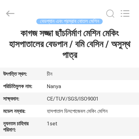
Nanya
Pulp
Molding
Equipment
Co.,
বেডপ্যান এবং প্রস্রাব বোতল মেশিন
Ltd..
All
Rights
কাগজ সজ্জা ছাঁচনির্মাণ মেশিন মেকিং
বাড়ি
Reserved.
হাসপাতালের বেডপান / বমি বেসিন / অসুস্থ
পণ্য
পাত্র
ভিডিও
উৎপত্তি স্থল:
চীন
পরিচিতিমুলক নাম:
Nanya
VR
সাক্ষ্যদান:
CE/TUV/SGS/ISO9001
প্রদর্শন
মডেল নম্বার:
হাসপাতাল ডিসপোজেবল মেকিং মেশিন
আমাদের
ন্যূনতম চাহিদার
1set
পরিমাণ:
সম্পর্কে