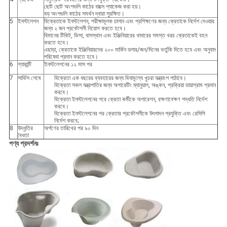
ছোট ছোট অংশগুলি কাঠের বাক্সে প্যাকেজ করা হয়।
বড় অংশগুলি কাঠের সমর্থন দ্বারা সুরক্ষিত।
5
ইনস্টলেশন
বিক্রেতাকে ইনস্টলেশন, পরীক্ষামূলক চালান এবং প্রশিক্ষণের জন্য ক্রেতাকে নির্দেশ দেওয়ার
জন্য ২ জন প্রকৌশলী নিয়োগ করতে হবে।
বিমানের টিকিট, ভিসা, বাসস্থান এবং ইঞ্জিনিয়ারের খাবারের সমস্ত খরচ ক্রেতাকেই বহন
করতে হবে।
এছাড়া, ক্রেতাকে ইঞ্জিনিয়ারদের ২০০ মার্কিন ডলার/জন/দিনের ভর্তুকি দিতে হবে এবং অনুবাদ
পরিষেবা প্রদান করতে হবে।
6
গ্যারান্টি
ইনস্টলেশনের ১২ মাস পর
7
সার্ভিস শেষে
বিক্রেতা এক বছরের ব্যবহারের জন্য বিনামূল্যে খুচরা যন্ত্রাংশ পাঠাবে।
বিক্রেতা সকল যন্ত্রপাতির জন্য অপারেটিং ম্যানুয়াল, অঙ্কন, প্রক্রিয়া ডায়াগ্রাম প্রদান
করবে।
বিক্রেতা ইনস্টলেশনের পরে ক্রেতা কর্মীকে অপারেশন, রক্ষণাবেক্ষণ পদ্ধতি নির্দেশ
করবে।
বিক্রেতা ইনস্টলেশনের পর ক্রেতার প্রকৌশলীকে উৎপাদন প্রযুক্তি এবং রেসিপি
নির্দেশ করবে;
8
উদ্ধৃতির
অর্পণের তারিখের পর ৯০ দিন
বৈধতা
পণ্য প্রদর্শনঃ