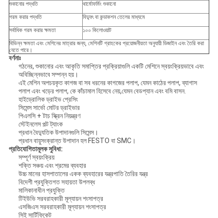
শুকানোর পদ্ধতি
থার্মোফর্মিং শুকানো
গরম করার পদ্ধতি
বিদ্যুৎ বা কন্ডাকশন তেলের মাধ্যমে
সর্বাধিক গরম করার ক্ষমতা
১০০ কিলোওয়াট
বিভিন্ন ক্ষমতা এবং মেশিনের মাত্রার জন্য, মেশিনটি গ্রাহকের প্রয়োজনীয়তা অনুযায়ী ডিজাইন এবং তৈরি করা
যেতে পারে।
বর্ণনাঃ
গঠনের, শুকানোর এবং আকৃতি সমাপ্তির প্রক্রিয়াগুলি একটি মেশিনে স্বয়ংক্রিয়ভাবে এবং
অবিচ্ছিন্নভাবে সম্পন্ন হয়।
এই মেশিন অপচয়কৃত কাগজ বা সব ধরনের কাগজের পলাপ, যেমন কাঠের পলাপ, ব্যাগাস
পলাপ এবং খড়ের পলাপ, কে কাঁচামাল হিসেবে নেয়,যেমন বেডপ্যান এবং বমি বাসন.
হাইড্রোলিক ড্রাইভ প্রেসিং
সিমেন্স সার্ভো মোটর ড্রাইভার
পিএলসি + টাচ স্ক্রিন নিয়ন্ত্রণ
স্টেইনলেস পল্ট ট্যাংক
প্রধান বৈদ্যুতিক উপাদানগুলি সিমেন্স।
প্রধান বায়ুসংক্রান্ত উপাদান হল FESTO বা SMC।
প্রতিযোগিতামূলক সুবিধা:
সম্পূর্ণ স্বয়ংক্রিয়
শক্তি সঞ্চয় এবং শ্রমের ব্যবহার
উচ্চ মানের হাসপাতালের একক ব্যবহারের যন্ত্রপাতি তৈরির যন্ত্র
বিদেশী প্রযুক্তিগত সহায়তা উপলব্ধ
মালিকানাধীন প্রযুক্তি
টিইউভি সরবরাহকারী মূল্যায়ন শংসাপত্র
এসজিএস সরবরাহকারী মূল্যায়ন শংসাপত্র
সিই সার্টিফিকেট