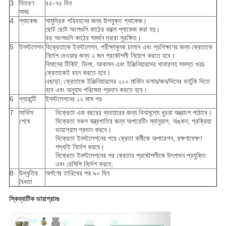
3
বিতরণ
৪৫-৭৫ দিন
সময়
4
প্যাকেজ
সামুদ্রিক পরিবহনের জন্য উপযুক্ত প্যাকেজ।
ছোট ছোট অংশগুলি কাঠের বাক্সে প্যাকেজ করা হয়।
বড় অংশগুলি কাঠের সমর্থন দ্বারা সুরক্ষিত।
5
ইনস্টলেশন
বিক্রেতাকে ইনস্টলেশন, পরীক্ষামূলক চালান এবং প্রশিক্ষণের জন্য ক্রেতাকে
নির্দেশ দেওয়ার জন্য ২ জন প্রকৌশলী নিয়োগ করতে হবে।
বিমানের টিকিট, ভিসা, আবাসন এবং ইঞ্জিনিয়ারদের খাবারসহ সমস্ত খরচ
ক্রেতাকেই বহন করতে হবে।
এছাড়া, ক্রেতাকে ইঞ্জিনিয়ারদের ২০০ মার্কিন ডলার/জন/দিনের ভর্তুকি দিতে
হবে এবং অনুবাদ পরিষেবা প্রদান করতে হবে।
6
গ্যারান্টি
ইনস্টলেশনের ১২ মাস পর
7
সার্ভিস
বিক্রেতা এক বছরের ব্যবহারের জন্য বিনামূল্যে খুচরা যন্ত্রাংশ পাঠাবে।
শেষে
বিক্রেতা সকল যন্ত্রপাতির জন্য অপারেটিং ম্যানুয়াল, অঙ্কন, প্রক্রিয়া
ডায়াগ্রাম প্রদান করবে।
বিক্রেতা ইনস্টলেশনের পরে ক্রেতা কর্মীকে অপারেশন, রক্ষণাবেক্ষণ
পদ্ধতি নির্দেশ করবে।
বিক্রেতা ইনস্টলেশনের পর ক্রেতার প্রকৌশলীকে উৎপাদন প্রযুক্তি
এবং রেসিপি নির্দেশ করবে;
8
উদ্ধৃতির
অর্পণের তারিখের পর ৯০ দিন
বৈধতা
স্কিম্যাটিক ডায়াগ্রামঃ