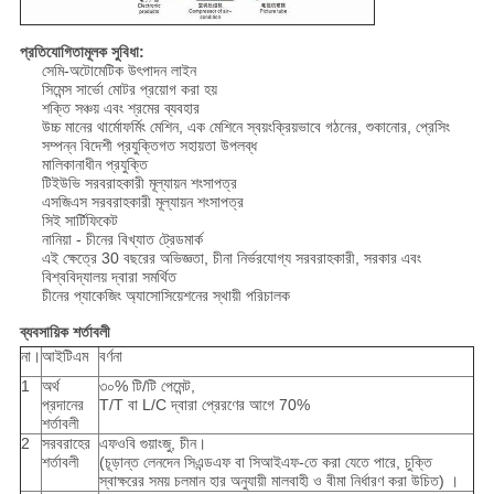
প্রতিযোগিতামূলক সুবিধা:
সেমি-অটোমেটিক উৎপাদন লাইন
সিমেন্স সার্ভো মোটর প্রয়োগ করা হয়
শক্তি সঞ্চয় এবং শ্রমের ব্যবহার
উচ্চ মানের থার্মোফর্মিং মেশিন, এক মেশিনে স্বয়ংক্রিয়ভাবে গঠনের, শুকানোর, প্রেসিং
সম্পন্ন বিদেশী প্রযুক্তিগত সহায়তা উপলব্ধ
মালিকানাধীন প্রযুক্তি
টিইউভি সরবরাহকারী মূল্যায়ন শংসাপত্র
এসজিএস সরবরাহকারী মূল্যায়ন শংসাপত্র
সিই সার্টিফিকেট
নানিয়া - চীনের বিখ্যাত ট্রেডমার্ক
এই ক্ষেত্রে 30 বছরের অভিজ্ঞতা, চীনা নির্ভরযোগ্য সরবরাহকারী, সরকার এবং
বিশ্ববিদ্যালয় দ্বারা সমর্থিত
চীনের প্যাকেজিং অ্যাসোসিয়েশনের স্থায়ী পরিচালক
ব্যবসায়িক শর্তাবলী
না।
আইটিএম
বর্ণনা
1
অর্থ
৩০% টি/টি পেমেন্ট,
প্রদানের
T/T বা L/C দ্বারা প্রেরণের আগে 70%
শর্তাবলী
2
সরবরাহের
এফওবি গুয়াংজু, চীন।
শর্তাবলী
(চূড়ান্ত লেনদেন সিএন্ডএফ বা সিআইএফ-তে করা যেতে পারে, চুক্তি
স্বাক্ষরের সময় চলমান হার অনুযায়ী মালবাহী ও বীমা নির্ধারণ করা উচিত) ।