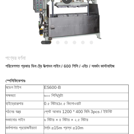
ম্যাপ
PRIVACY
POLICY
পণ্যের বর্ণনা
পরিবেশগত প্রকার ডিম ট্রে উত্পাদন লাইন / 600 পিসি / এইচ / সমর্থন কাস্টমাইজ
স্পেসিফিকেশনঃ
মডেল টাইপ
ES600-B
সক্ষমতা
৬০০ পিসি/ঘন্টা
হাইড্রোপল্পার
0.৫ মিটার
৫.৫ কিলোওয়াট
3
গঠনের যন্ত্র
প্লেট আকার 1200 * 400 মিমি 3pcs / ইউনিট
শুকানোর লাইন
৬ মিটার × ৪ মিটার × ২.৫ মিটার
কর্মশালার প্রয়োজনীয়তা
দৈর্ঘ্য ≥15m প্রস্থ ≥10m