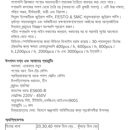
পাশাপাশি শিল্পজাত পণ্যের অভ্যন্তরীণ প্যাকেজ তৈরিতে ব্যবহার করা যেতে পারে।
পণ্যগুলি কাগজের পলাপ থেকে তৈরি হয় (সাধারণত এটি কুমারী পলাপ) । এটি উচ্চ দক্ষতা,
শক্তি সঞ্চয়, দীর্ঘস্থায়ী, ভারী এবং নিরাপদ।
সিমেন্স ইলেকট্রিক কন্ট্রোল পার্টস, FESTO & SMC বায়ুসংক্রান্ত কন্ট্রোল পার্টস।
দুর্দান্ত পারফরম্যান্স এবং সর্বজনীনতা রক্ষণাবেক্ষণযোগ্যতা অর্জনের জন্য আন্তর্জাতিক
বিখ্যাত ব্র্যান্ডের নিয়ন্ত্রণ অংশগুলি প্রয়োগ করুন।
গঠিত পণ্যগুলি পণ্য লাইন শুকানোর মাধ্যমে, শুকানোর ঘর বা সরাসরি সূর্যের আলোতে
শুকিয়ে যেতে পারে।
বিভিন্ন স্পেসিফিকেশনের জন্য বিভিন্ন ডিভাইস বরাদ্দ রয়েছে। 30-প্যাকযুক্ত ডিমের
ট্রেগুলির জন্য ক্ষমতা রেফারেন্সগুলি 400pcs / h, 600pcs / h, 800pcs /
h,1200pcs / h, 2000pcs / h এবং 3000pcs / h ইত্যাদি।
উৎপাদন তথ্য এবং আমাদের গ্যারান্টিঃ
অবস্থা: একেবারে নতুন
পণ্যের ধরন: ডিম ট্রে মেশিন
প্রক্রিয়াকরণের ধরনঃ পলাপ মোল্ডিং মেশিন
উৎপত্তিস্থলঃ গুয়াংডং, চীন
ব্র্যান্ডঃ ন্যানিয়া
মডেলের ধরনঃ ES600-B
ভোল্টেজঃ 220V - 450V
অনুমোদনঃ সিই, টিইউভি,এসজিএস,আইএসও9001
গ্যারান্টিঃ ১২ মাস
বিক্রয়োত্তর সেবা: বিদেশে যন্ত্রপাতি সার্ভিসিংয়ের জন্য প্রকৌশলীরা উপলব্ধ
অ্যাপ্লিকেশনঃ
ডিমের থালা
20,30,40 প্যাক ডিম থ্রে... কুঁকড়ে ডিম থ্রে