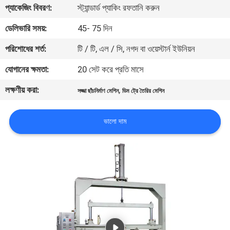
প্যাকেজিং বিবরণ:
স্ট্যান্ডার্ড প্যাকিং রফতানি করুন
কারখানা
ডেলিভারি সময়:
45- 75 দিন
ভ্রমণ
পরিশোধের শর্ত:
টি / টি, এল / সি, নগদ বা ওয়েস্টার্ন ইউনিয়ন
যোগানের ক্ষমতা:
20 সেট করে প্রতি মাসে
মান
লক্ষণীয় করা:
,
নিয়ন্ত্রণ
সজ্জা ছাঁচনির্মাণ মেশিন
ডিম ট্রে তৈরির মেশিন
ভালো দাম
যোগাযোগ
করুন
খবর
সাইট