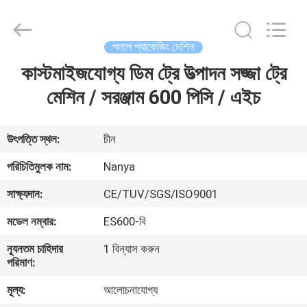
Nanya
Pulp
Molding
Equipment
Co.,
পলাপ প্যাকেজিং মেশিন
Ltd..
All
Rights
কাস্টমাইজযোগ্য ডিম ট্রে উত্পাদন সজ্জা ট্রে
বাড়ি
Reserved.
মেশিন / সরঞ্জাম 600 পিসি / এইচ
পণ্য
উৎপত্তি স্থল:
চীন
ভিডিও
পরিচিতিমুলক নাম:
Nanya
সাক্ষ্যদান:
CE/TUV/SGS/ISO9001
VR
মডেল নম্বার:
ES600-বি
প্রদর্শন
ন্যূনতম চাহিদার
1 বিন্যাস করুন
পরিমাণ:
আমাদের
মূল্য:
আলোচনাযোগ্য
সম্পর্কে