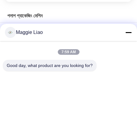
পলাপ প্যাকেজিং মেশিন
ইলেকট্রনিক প্যাকেজিং পল্প ট্রে মেশিন
Maggie Liao
শিল্প প্যাকেজ জন্য উচ্চ দক্ষতা সেল্প ছাঁচনির্মাণ মেশিন
7:59 AM
সম্পূর্ণ স্বয়ংক্রিয় পাল্প-ঢালাই মেশিন অভ্যন্তরীণ শিল্প ইলেকট্রনিক্স প্যাকেজ/ পাল্প শিল্প
প্যাকেজ তৈরির মেশিন এর জন্য
Good day, what product are you looking for?
সব
সজ্জা ছাঁচনির্মাণ সরঞ্জাম
কাগজ সজ্জা ছাঁচনির্মাণ মেশিন
ডিম ট্রে মেশিন
প্যাকেজিং মেশিন
টেবিলওয়্যার মেকিং মেশিন
ডিম কার্টন মেশিন