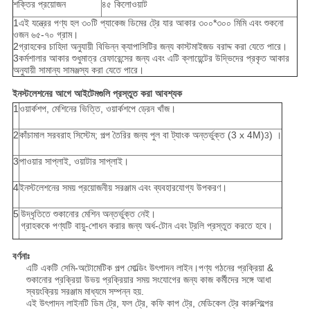
শক্তির প্রয়োজন
৪৫ কিলোওয়াট
1এই যন্ত্রের পণ্য হল ৩০টি প্যাকেজ ডিমের ট্রে যার আকার ৩০০*৩০০ মিমি এবং শুকনো
ওজন ৬৫-৭০ গ্রাম।
2গ্রাহকের চাহিদা অনুযায়ী বিভিন্ন ক্যাপাসিটির জন্য কাস্টমাইজড বরাদ্দ করা যেতে পারে।
3কর্মশালার আকার শুধুমাত্র রেফারেন্সের জন্য এবং এটি ক্লায়েন্টের উদ্ভিদের প্রকৃত আকার
অনুযায়ী সামান্য সামঞ্জস্য করা যেতে পারে।
ইনস্টলেশনের আগে আইটেমগুলি প্রস্তুত করা আবশ্যক
1
ওয়ার্কশপ, মেশিনের ভিত্তি, ওয়ার্কশপে ড্রেন খাঁজ।
2
কাঁচামাল সরবরাহ সিস্টেম; পল্প তৈরির জন্য পুল বা ট্যাংক অন্তর্ভুক্ত (3 x 4M)
) ।
3
3
পাওয়ার সাপ্লাই, ওয়াটার সাপ্লাই।
4
ইনস্টলেশনের সময় প্রয়োজনীয় সরঞ্জাম এবং ব্যবহারযোগ্য উপকরণ।
5
উদ্ধৃতিতে শুকানোর মেশিন অন্তর্ভুক্ত নেই।
গ্রাহককে পণ্যটি বায়ু-শোধন করার জন্য অর্ধ-টোন এবং ট্রলি প্রস্তুত করতে হবে।
বর্ণনাঃ
এটি একটি সেমি-অটোমেটিক পল্প মোল্ডিং উৎপাদন লাইন।পণ্য গঠনের প্রক্রিয়া &
শুকানোর প্রক্রিয়া উভয় প্রক্রিয়ার সময় সংযোগের জন্য কাজ কর্মীদের সঙ্গে আধা
স্বয়ংক্রিয় সরঞ্জাম মাধ্যমে সম্পন্ন হয়.
এই উৎপাদন লাইনটি ডিম ট্রে, ফল ট্রে, কফি কাপ ট্রে, মেডিকেল ট্রে কারুশিল্পের