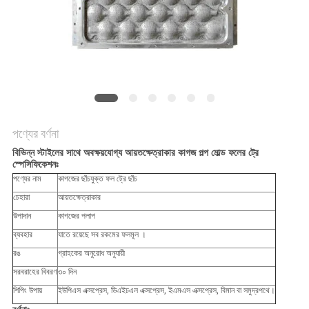
ম্যাপ
PRIVACY
POLICY
পণ্যের বর্ণনা
বিভিন্ন স্টাইলের সাথে অবক্ষয়যোগ্য আয়তক্ষেত্রাকার কাগজ পল্প মোল্ড ফলের ট্রে
স্পেসিফিকেশনঃ
পণ্যের নাম
কাগজের ছাঁচযুক্ত ফল ট্রে ছাঁচ
চেহারা
আয়তক্ষেত্রাকার
উপাদান
কাগজের পলাপ
ব্যবহার
যাতে রয়েছে সব রকমের ফলমূল ।
রঙ
গ্রাহকের অনুরোধ অনুযায়ী
সরবরাহের বিবরণ
৩০ দিন
শিপিং উপায়
ইউপিএস এক্সপ্রেস, ডিএইচএল এক্সপ্রেস, ইএমএস এক্সপ্রেস, বিমান বা সমুদ্রপথে।