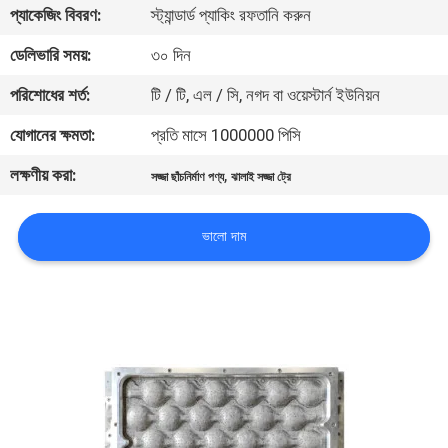
প্যাকেজিং বিবরণ:
স্ট্যান্ডার্ড প্যাকিং রফতানি করুন
কারখানা
ডেলিভারি সময়:
৩০ দিন
ভ্রমণ
পরিশোধের শর্ত:
টি / টি, এল / সি, নগদ বা ওয়েস্টার্ন ইউনিয়ন
যোগানের ক্ষমতা:
প্রতি মাসে 1000000 পিসি
মান
লক্ষণীয় করা:
,
নিয়ন্ত্রণ
সজ্জা ছাঁচনির্মাণ পণ্য
ঝালাই সজ্জা ট্রে
ভালো দাম
যোগাযোগ
করুন
খবর
সাইট