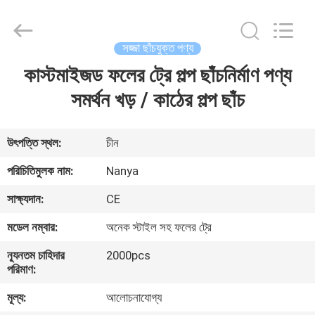
Nanya
Pulp
Molding
Equipment
Co.,
সজ্জা ছাঁচযুক্ত পণ্য
Ltd..
All
Rights
কাস্টমাইজড ফলের ট্রে পল্প ছাঁচনির্মাণ পণ্য
বাড়ি
Reserved.
সমর্থন খড় / কাঠের পল্প ছাঁচ
পণ্য
উৎপত্তি স্থল:
চীন
ভিডিও
পরিচিতিমুলক নাম:
Nanya
সাক্ষ্যদান:
CE
VR
মডেল নম্বার:
অনেক স্টাইল সহ ফলের ট্রে
প্রদর্শন
ন্যূনতম চাহিদার
2000pcs
পরিমাণ:
আমাদের
মূল্য:
আলোচনাযোগ্য
সম্পর্কে