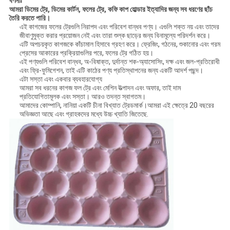
বর্ণনাঃ
আমরা ডিমের ট্রে, ডিমের কার্টন, ফলের ট্রে, কফি কাপ হোল্ডার ইত্যাদির জন্য সব ধরণের ছাঁচ
তৈরি করতে পারি।
এই কাগজের ফলের ট্রেগুলি নিরাপদ এবং পরিবেশ বান্ধব পণ্য। এগুলি শক্ত নয় এবং তাদের
জীবাণুমুক্ত করার প্রয়োজন নেই এবং তারা শুল্ক ছাড়ের জন্য বিনামূল্যে পরিদর্শন করে।
এটি অপচয়কৃত কাগজকে কাঁচামাল হিসাবে গ্রহণ করে। ফ্রেজিং, গঠনের, শুকানোর এবং গরম
প্রেসের আকারের প্রক্রিয়াগুলির পরে, ফলের ট্রে গঠিত হয়।
এই পণ্যগুলি পরিবেশ বান্ধব, অ-বিষাক্ত, দুর্দান্ত শক-অ্যাসোসিং, দক্ষ এবং জল-প্রতিরোধী
এবং ফ্রি-ফুমিগেশন, তাই এটি কাঠের পণ্য প্রতিস্থাপনের জন্য একটি আদর্শ পছন্দ।
এটা সস্তা এবং একবার ব্যবহারযোগ্য
আমরা সব ধরনের কাগজ ফল ট্রে এবং মেশিন উত্পাদন এবং অফার, তাই দাম
প্রতিযোগিতামূলক এবং সস্তা। আরও তদন্ত স্বাগতম।
আমাদের কোম্পানি, নানিয়া একটি চীনা বিখ্যাত ট্রেডমার্ক।আমরা এই ক্ষেত্রে 20 বছরের
অভিজ্ঞতা আছে এবং গ্রাহকদের মধ্যে উচ্চ খ্যাতি জিতেছে.