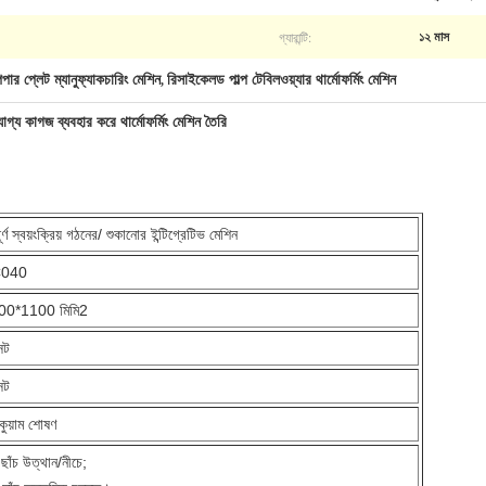
গ্যারান্টি:
১২ মাস
েপার প্লেট ম্যানুফ্যাকচারিং মেশিন
রিসাইকেলড পাল্প টেবিলওয়্যার থার্মোফর্মিং মেশিন
,
হারযোগ্য কাগজ ব্যবহার করে থার্মোফর্মিং মেশিন তৈরি
ূর্ণ স্বয়ংক্রিয় গঠনের/ শুকানোর ইন্টিগ্রেটিভ মেশিন
040
00*1100 মিমি2
েট
েট
াকুয়াম শোষণ
ছাঁচ উত্থান/নীচে;