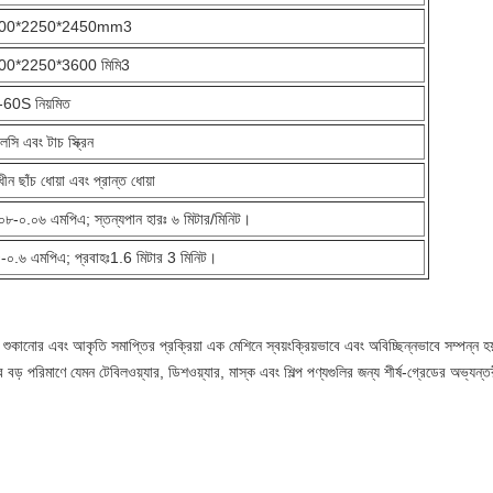
00*2250*2450mm3
00*2250*3600 মিমি3
60S নিয়মিত
লসি এবং টাচ স্ক্রিন
ধীন ছাঁচ ধোয়া এবং প্রান্ত ধোয়া
০৮-০.০৬ এমপিএ; স্তন্যপান হারঃ ৬ মিটার/মিনিট।
-০.৬ এমপিএ; প্রবাহঃ1.6 মিটার 3 মিনিট।
ের, শুকানোর এবং আকৃতি সমাপ্তির প্রক্রিয়া এক মেশিনে স্বয়ংক্রিয়ভাবে এবং অবিচ্ছিন্নভাবে সম্পন্ন হ
বড় পরিমাণে যেমন টেবিলওয়্যার, ডিশওয়্যার, মাস্ক এবং শিল্প পণ্যগুলির জন্য শীর্ষ-গ্রেডের অভ্যন্