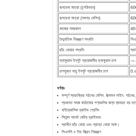
রূপরেখা মাত্রা ((পরিবহন)
60
রূপরেখা মাত্রা (সমগ্র মেশিন)
60
কাজের সময়কাল
40-
বৈদ্যুতিক নিয়ন্ত্রণ পদ্ধতি
পিএ
ছাঁচ ধোয়ার পদ্ধতি
স্বা
ভ্যাকুয়াম ইনপুট প্রয়োজনীয় ভ্যাকুয়াম চাপ
-০.
চাপযুক্ত বায়ু ইনপুট প্রয়োজনীয় চাপ
0.৫
বর্ণনাঃ
সম্পূর্ণ স্বয়ংক্রিয় গঠনের মেশিন. উত্পাদন লাইন. গঠন
প্রধানত সহজ কাঠামোর পণ্যগুলির জন্য ব্যবহৃত হয় তবে 
হাইড্রোলিক ড্রাইভ প্রেসিং
সিমেন্স সার্ভো মোটর ড্রাইভার
স্বাধীন ছাঁচ ধোয়া এবং প্রান্ত ধোয়া সঙ্গে।
পিএলসি + টাচ স্ক্রিন নিয়ন্ত্রণ