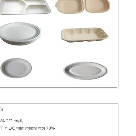
ণনা
% টি/টি পেমেন্ট,
/T বা L/C দ্বারা প্রেরণের আগে 70%