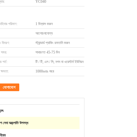
বার:
YC040
চাহিদার পরিমাণ:
1 বিন্যাস করুন
আলোচনাযোগ্য
ং বিবরণ:
স্ট্যান্ডার্ড প্যাকিং রফতানি করুন
 সময়:
সাধারণত 45-75 দিন
 শর্ত:
টি / টি, এল / সি, নগদ বা ওয়েস্টার্ন ইউনিয়ন
ক্ষমতা:
1000sets বছর
যোগাযোগ
যুৎ
 সেবা যন্ত্রপাতি উপলব্ধ
ক্রিয়