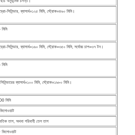
্ষ ছাঁচ অনুভূমিক চলন্ত।
ড্রো-সিলিন্ডার, ব্যাসার্ধ=১২৫ মিমি, স্ট্রোক=৪৬০ মিমি।
 মিমি
ড্রো-সিলিন্ডার, ব্যাসার্ধ=১৬০ মিমি, স্ট্রোক=৩৫০ মিমি, সর্বোচ্চ চাপ=৩৭ টন।
 মিমি
়ু সিলিন্ডারের ব্যাসার্ধ=১০০ মিমি, স্ট্রোক=১৯৮০ মিমি।
0 মিমি
কিলোওয়াট
্যুতিক তাপ, অথবা পরিবাহী তেল তাপ
 কিলোওয়াট