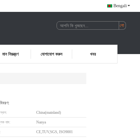
Bengali
মান নিয়ন্ত্রণ
যোগাযোগ করুন
খবর
 বিবরণ:
 স্থল:
China(mainland)
ুলক নাম:
Nanya
:
CE,TUV,SGS, ISO9001