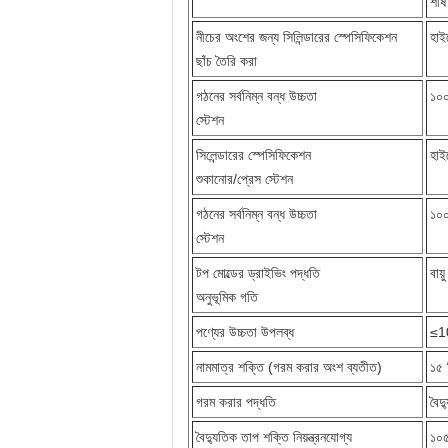
শীর
নীচের অংশের জন্য সিলিন্ডারের স্পেসিফিকেশন
হাই
ছাঁচ তৈরি করা
গঠনের সর্বনিম্ন বন্ধ উচ্চতা
১০০
স্টেশন
সিলেন্ডারের স্পেসিফিকেশন
হাই
শুকানোর/প্রেস স্টেশন
গঠনের সর্বনিম্ন বন্ধ উচ্চতা
১০০
স্টেশন
টপ মোল্ডের ড্রাইভিং পদ্ধতি
বায
অনুভূমিক গতি
পণ্যের উচ্চতা উপলব্ধ
≤10
নামমাত্র শক্তি (গরম করার অংশ ব্যতীত)
১৫ 
গরম করার পদ্ধতি
বৈদ
বৈদ্যুতিক তাপ শক্তি নিয়ন্ত্রনযোগ্য
১০৫