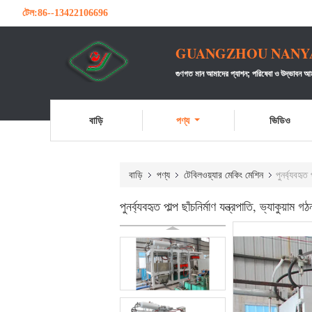
টেল:
86--13422106696
GUANGZHOU NANYA 
গুণগত মান আমাদের প্যাশন;
পরিষেবা ও উদ্ভাবন আম
বাড়ি
পণ্য
ভিডিও
বাড়ি
পণ্য
টেবিলওয়্যার মেকিং মেশিন
পুনর্ব্যবহৃত
পুনর্ব্যবহৃত পাল্প ছাঁচনির্মাণ যন্ত্রপাতি, ভ্যাকুয়