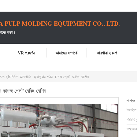
PULP MOLDING EQUIPMENT CO., LTD.
াদের লক্ষ্য।
VR প্রদর্শন
আমাদের সম্পর্কে
কারখানা ভ্রমণ
 পাল্প ছাঁচনির্মাণ যন্ত্রপাতি, ভ্যাকুয়াম গঠন কাগজ প্লেট মেকিং মেশিন
াম গঠন কাগজ প্লেট মেকিং মেশিন
পণ্যের
উৎপত্তি
পরিচিতিম
সাক্ষ্যদান