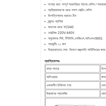
পণ্যের ধরন: সম্পূর্ণ স্বয়ংক্রিয় গঠনের মেশিন / সমন্বয
প্রক্রিয়াকরণের ধরনঃ পলাপ মোল্ডিং মেশিন
উৎপত্তিস্থলঃ গুয়াংডং চীন
ব্র্যান্ডঃ ন্যানিয়া
মডেলের ধরনঃ YC040
ভোল্টেজঃ 220V-440V
অনুমোদনঃ সিই, টিইউভি,এসজিএস,আইএসও9001
গ্যারান্টিঃ ১২ মাস
বিক্রয়োত্তর সেবা: বিদেশে যন্ত্রপাতি সার্ভিসিংয়ের জন
অ্যাপ্লিকেশনঃ
খাদ্য পাত্রে
ডিশও
আর্টওয়্যার
মাস্
এককালীন চিকিৎসা পণ্য
বেডপ
উচ্চমানের প্যাকেজিং
মোবা