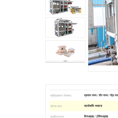
প্রক্রিয়াকরণ উপাদান:
ব্যাগাস পলস / বাঁশ পলস / স্ট্র 
গঠনের ধরন:
থার্মোফর্মিং শুকানো
অ্যাপ্লিকেশন:
ডিশওয়্যার / টেবিলওয়্যার