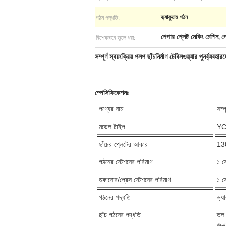
গঠন পদ্ধতি:
ভ্যাকুয়াম গঠন
বিশেষভাবে তুলে ধরা:
পেপার প্লেট মেকিং মেশিন
প
,
সম্পূর্ণ স্বয়ংক্রিয় পলপ ছাঁচনির্মাণ টেবিলওয়্যার পুনর্ব্যব
স্পেসিফিকেশনঃ
পণ্যের নাম
সম্প
মডেল টাইপ
YC
ছাঁচের প্লেটের আকার
13
গঠনের স্টেশনের পরিমাণ
১ স
শুকানোর/প্রেস স্টেশনের পরিমাণ
১ স
গঠনের পদ্ধতি
ভ্য
ছাঁচ গঠনের পদ্ধতি
তল 