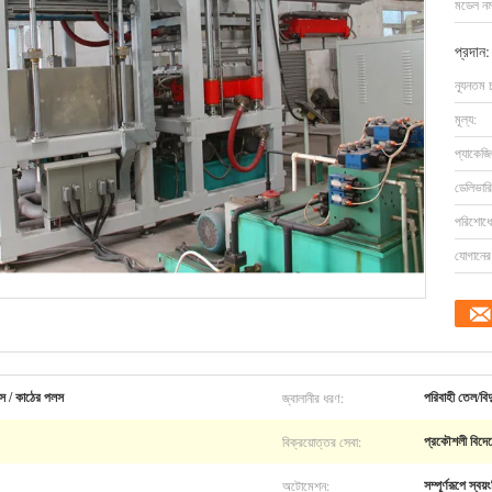
মডেল নম্
প্রদান:
ন্যূনতম 
মূল্য:
প্যাকেজি
ডেলিভারি
পরিশোধের
যোগানের 
জ্বালানীর ধরণ:
পলস / কাঠের পলস
পরিবাহী তেল/বিদ্
বিক্রয়োত্তর সেবা:
প্রকৌশলী বিদেশে
অটোমেশন:
সম্পূর্ণরূপে স্বয়ং