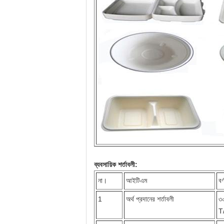
ব্যবসায়িক শর্তাবলী:
না।
আইটিএম
বর্
1
অর্থ প্রদানের শর্তাবলী
৩০
T