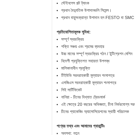
স্টেইনলেস পল্ট ট্যাংক
প্রধান বৈদ্যুতিক উপাদানগুলি সিমেন্স।
প্রধান বায়ুসংক্রান্ত উপাদান হল FESTO বা SM
প্রতিযোগিতামূলক সুবিধা:
সম্পূর্ণ স্বয়ংক্রিয়
শক্তি সঞ্চয় এবং শ্রমের ব্যবহার
উচ্চ মানের সম্পূর্ণ স্বয়ংক্রিয় গঠন / ইন্টিগ্রেশন মেশিন
বিদেশী প্রযুক্তিগত সহায়তা উপলব্ধ
মালিকানাধীন প্রযুক্তি
টিইউভি সরবরাহকারী মূল্যায়ন শংসাপত্র
এসজিএস সরবরাহকারী মূল্যায়ন শংসাপত্র
সিই সার্টিফিকেট
নানিয়া - চীনের বিখ্যাত ট্রেডমার্ক
এই ক্ষেত্রে 20 বছরের অভিজ্ঞতা, চীনা নির্ভরযোগ্য সরব
চীনের প্যাকেজিং অ্যাসোসিয়েশনের স্থায়ী পরিচালক
পণ্যের তথ্য এবং আমাদের গ্যারান্টিঃ
অবস্থা: নতুন