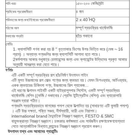
১৫০-২০০ কেজি/ঘন্টা
পানি খরচ
৪ জন
শ্রমিকের প্রয়োজনীয়তা
2 x 40 ̊HQ
পরিবহনের জন্য কনটেইনারের প্রয়োজনীয়তা
সম্পূর্ণ স্বয়ংক্রিয় থার্মোফর্মিং
গঠনের ধরন
ছাঁচে শুকানো
শুকানোর পদ্ধতি
নোটঃ
1. ক্যাপাসিটি গণনা করা হয় 8 ′′ বৃত্তাকার ডিশের উপর ভিত্তি করে (বেজ ~ 16
গ্রাম) । অন্যান্য পণ্যগুলির জন্য ক্যাপাসিটি আলাদা হতে পারে।
2কর্মশালার আকার শুধুমাত্র রেফারেন্সের জন্য এবং ক্লায়েন্টের উদ্ভিদের প্রকৃত আকার
অনুযায়ী সামঞ্জস্য করা যেতে পারে।
বর্ণনাঃ
এটি একটি সম্পূর্ণ স্বয়ংক্রিয় পল্প ছাঁচনির্মাণ উৎপাদন লাইন
এটি মূলত উচ্চমানের পল্প মোল্ড পণ্যের জন্য ব্যবহৃত হয়। যেমন ডিশওয়্যার, আর্টওয়্যার,
একক ব্যবহারের চিকিৎসা পণ্য, উচ্চমানের শিল্প প্যাকেজ...
এই ধরণের উত্পাদন লাইনটি একটি হাইড্রাপুলপার সিস্টেম, একটি সম্পূর্ণ স্বয়ংক্রিয়
থার্মোফর্মিং মেশিন ((ফর্মিং / শুকানোর / প্রেসিং ইন্টিগ্রেটিভ মেশিন) এবং ক্যারোলারি
সরঞ্জাম দ্বারা গঠিত।
পণ্যগুলি স্বয়ংক্রিয়ভাবে কাগজের পলাপ থেকে উত্পাদিত হয় (সাধারণত এটি কুমারী পলাপ)
। এটি উচ্চ দক্ষতা, শক্তি সঞ্চয়, দীর্ঘস্থায়ী, ভারী এবং নিরাপদ।
international brand বৈদ্যুতিক নিয়ন্ত্রণ যন্ত্রাংশ, FESTO & SMC
বায়ুসংক্রান্ত নিয়ন্ত্রণ যন্ত্রাংশ। চমৎকার কর্মক্ষমতা এবং সার্বজনীন রক্ষণাবেক্ষণযোগ্যতা
পেতে আন্তর্জাতিক বিখ্যাত ব্র্যান্ডের নিয়ন্ত্রণ যন্ত্রাংশ প্রয়োগ করুন।
উৎপাদন তথ্য এবং আমাদের গ্যারান্টিঃ