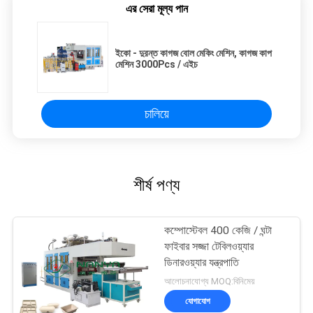
এর সেরা মূল্য পান
ইকো - দুরন্ত কাগজ বোল মেকিং মেশিন, কাগজ কাপ
মেশিন 3000Pcs / এইচ
চালিয়ে
শীর্ষ পণ্য
কম্পোস্টেবল 400 কেজি / ঘন্টা
ফাইবার সজ্জা টেবিলওয়্যার
ডিনারওয়্যার যন্ত্রপাতি
আলোচনাযোগ্য MOQ:বিনিমেয়
যোগাযোগ