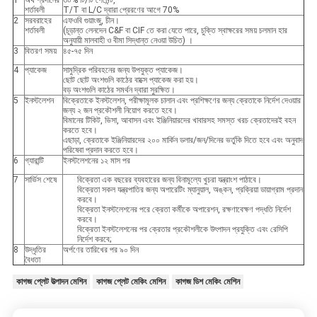
শর্তাবলী
T/T বা L/C দ্বারা প্রেরণের আগে 70%
2
সরবরাহের
এফওবি গুয়াংজু, চীন।
শর্তাবলী
(চূড়ান্ত লেনদেন C&F বা CIF তে করা যেতে পারে, চুক্তি স্বাক্ষরের সময় চলমান হার
অনুযায়ী মালবাহী ও বীমা সিদ্ধান্ত নেওয়া উচিত) ।
3
বিতরণ সময়
৪৫-৭৫ দিন
4
প্যাকেজ
সামুদ্রিক পরিবহনের জন্য উপযুক্ত প্যাকেজ।
ছোট ছোট অংশগুলি কাঠের বাক্সে প্যাকেজ করা হয়।
বড় অংশগুলি কাঠের সমর্থন দ্বারা সুরক্ষিত।
5
ইনস্টলেশন
বিক্রেতাকে ইনস্টলেশন, পরীক্ষামূলক চালান এবং প্রশিক্ষণের জন্য ক্রেতাকে নির্দেশ দেওয়ার
জন্য ২ জন প্রকৌশলী নিয়োগ করতে হবে।
বিমানের টিকিট, ভিসা, আবাসন এবং ইঞ্জিনিয়ারদের খাবারসহ সমস্ত খরচ ক্রেতাদেরই বহন
করতে হবে।
এছাড়া, ক্রেতাকে ইঞ্জিনিয়ারদের ২০০ মার্কিন ডলার/জন/দিনের ভর্তুকি দিতে হবে এবং অনুবাদ
পরিষেবা প্রদান করতে হবে।
6
গ্যারান্টি
ইনস্টলেশনের ১২ মাস পর
7
সার্ভিস শেষে
বিক্রেতা এক বছরের ব্যবহারের জন্য বিনামূল্যে খুচরা যন্ত্রাংশ পাঠাবে।
বিক্রেতা সকল যন্ত্রপাতির জন্য অপারেটিং ম্যানুয়াল, অঙ্কন, প্রক্রিয়া ডায়াগ্রাম প্রদান
করবে।
বিক্রেতা ইনস্টলেশনের পরে ক্রেতা কর্মীকে অপারেশন, রক্ষণাবেক্ষণ পদ্ধতি নির্দেশ
করবে।
বিক্রেতা ইনস্টলেশনের পর ক্রেতার প্রকৌশলীকে উৎপাদন প্রযুক্তি এবং রেসিপি
নির্দেশ করবে;
8
উদ্ধৃতির
অর্পণের তারিখের পর ৯০ দিন
বৈধতা
কাগজ প্লেট উত্পাদন মেশিন
কাগজ প্লেট মেকিং মেশিন
কাগজ ডিশ মেকিং মেশিন