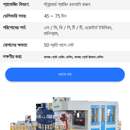
প্যাকেজিং বিবরণ:
স্ট্যান্ডার্ড প্যাকিং রফতানি করুন
কারখানা
ডেলিভারি সময়:
45 ~ 75 দিন
ভ্রমণ
পরিশোধের শর্ত:
এল / সি, ডি / পি, টি / টি, ওয়েস্টার্ন ইউনিয়ন,
মানিগ্রাম,
মান
যোগানের ক্ষমতা:
50 প্রতি মাসে সেট
নিয়ন্ত্রণ
লক্ষণীয় করা:
,
কাগজ প্লেট মেকিং মেশিন
কাগজ প্লেট উত্পাদন মেশিন
যোগাযোগ
ভালো দাম
করুন
খবর
সাইট