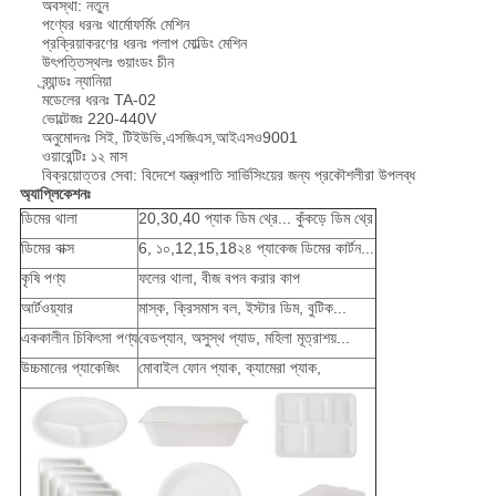
অবস্থা: নতুন
পণ্যের ধরনঃ থার্মোফর্মিং মেশিন
প্রক্রিয়াকরণের ধরনঃ পলাপ মোল্ডিং মেশিন
উৎপত্তিস্থলঃ গুয়াংডং চীন
ব্র্যান্ডঃ ন্যানিয়া
মডেলের ধরনঃ TA-02
ভোল্টেজঃ 220-440V
অনুমোদনঃ সিই, টিইউভি,এসজিএস,আইএসও9001
ওয়ারেন্টিঃ ১২ মাস
বিক্রয়োত্তর সেবা: বিদেশে যন্ত্রপাতি সার্ভিসিংয়ের জন্য প্রকৌশলীরা উপলব্ধ
অ্যাপ্লিকেশনঃ
ডিমের থালা
20,30,40 প্যাক ডিম থ্রে... কুঁকড়ে ডিম থ্রে
ডিমের বাক্স
6, ১০,12,15,18২৪ প্যাকেজ ডিমের কার্টন...
কৃষি পণ্য
ফলের থালা, বীজ বপন করার কাপ
আর্টওয়্যার
মাস্ক, ক্রিসমাস বল, ইস্টার ডিম, বুটিক...
এককালীন চিকিৎসা পণ্য
বেডপ্যান, অসুস্থ প্যাড, মহিলা মূত্রাশয়...
উচ্চমানের প্যাকেজিং
মোবাইল ফোন প্যাক, ক্যামেরা প্যাক,