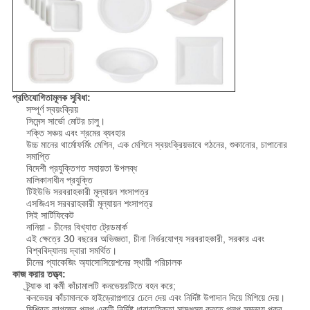
প্রতিযোগিতামূলক সুবিধা:
সম্পূর্ণ স্বয়ংক্রিয়
সিমেন্স সার্ভো মোটর চালু।
শক্তি সঞ্চয় এবং শ্রমের ব্যবহার
উচ্চ মানের থার্মোফর্মিং মেশিন, এক মেশিনে স্বয়ংক্রিয়ভাবে গঠনের, শুকানোর, চাপানোর
সমাপ্তি
বিদেশী প্রযুক্তিগত সহায়তা উপলব্ধ
মালিকানাধীন প্রযুক্তি
টিইউভি সরবরাহকারী মূল্যায়ন শংসাপত্র
এসজিএস সরবরাহকারী মূল্যায়ন শংসাপত্র
সিই সার্টিফিকেট
নানিয়া - চীনের বিখ্যাত ট্রেডমার্ক
এই ক্ষেত্রে 30 বছরের অভিজ্ঞতা, চীনা নির্ভরযোগ্য সরবরাহকারী, সরকার এবং
বিশ্ববিদ্যালয় দ্বারা সমর্থিত।
চীনের প্যাকেজিং অ্যাসোসিয়েশনের স্থায়ী পরিচালক
কাজ করার তত্ত্ব:
ট্র্যাক বা কর্মী কাঁচামালটি কনভেয়রটিতে বহন করে;
কনভেয়র কাঁচামালকে হাইড্রোপল্পারে ঢেলে দেয় এবং নির্দিষ্ট উপাদান দিয়ে মিশিয়ে দেয়।
মিশ্রিত কাগজের পলপ একটি নির্দিষ্ট ধারাবাহিকতা সামঞ্জস্য করতে পলপ সমন্বয় পুকুর