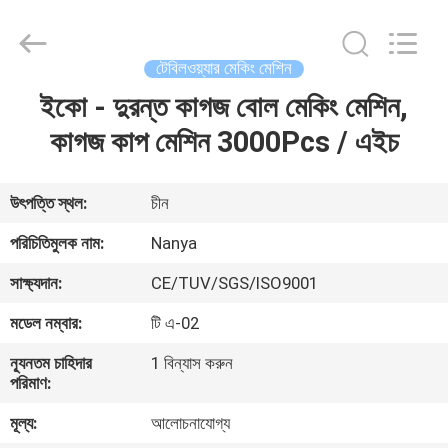
Nanya
Pulp
Molding
Equipment
Co.,
টেবিলওয়্যার মেকিং মেশিন
Ltd..
All
Rights
ইকো - দুরন্ত কাগজ বোল মেকিং মেশিন,
বাড়ি
Reserved.
কাগজ কাপ মেশিন 3000Pcs / এইচ
পণ্য
উৎপত্তি স্থল:
চীন
ভিডিও
পরিচিতিমুলক নাম:
Nanya
সাক্ষ্যদান:
CE/TUV/SGS/ISO9001
VR
মডেল নম্বার:
টি এ-02
প্রদর্শন
ন্যূনতম চাহিদার
1 বিন্যাস করুন
পরিমাণ:
আমাদের
মূল্য:
আলোচনাযোগ্য
সম্পর্কে