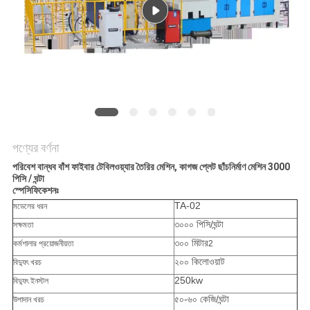
ম্যাপ
PRIVACY
POLICY
পণ্যের বর্ণনা
পরিবেশ বান্ধব বাঁশ ফাইবার টেবিলওয়্যার তৈরির মেশিন, কাগজ প্লেট ছাঁচনির্মাণ মেশিন 3000
পিসি / ঘন্টা
স্পেসিফিকেশনঃ
TA-02
মডেলের ধরন
৩০০০ পিসি/ঘন্টা
সক্ষমতা
৩০০ মিটার
কর্মশালার প্রয়োজনীয়তা
2
২০০ কিলোওয়াট
বিদ্যুৎ খরচ
250kw
বিদ্যুৎ ইনস্টল
৫০-৬০ কেজি/ঘন্টা
উপাদান খরচ