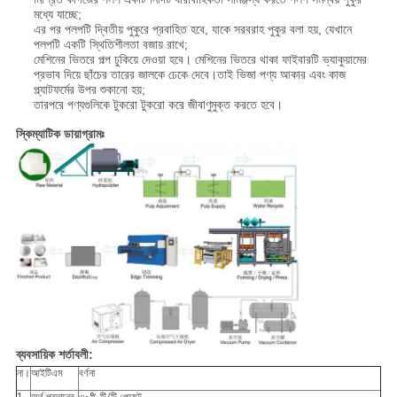
মধ্যে যাচ্ছে;
এর পর পলপটি দ্বিতীয় পুকুরে প্রবাহিত হবে, যাকে সরবরাহ পুকুর বলা হয়, যেখানে
পলপটি একটি স্থিতিশীলতা বজায় রাখে;
মেশিনের ভিতরে পল্প ঢুকিয়ে দেওয়া হবে। মেশিনের ভিতরে থাকা ফাইবারটি ভ্যাকুয়ামের
প্রভাব দিয়ে ছাঁচের তারের জালকে ঢেকে দেবে।তাই ভিজা পণ্য আকার এবং কাজ
প্ল্যাটফর্মের উপর শুকানো হয়;
তারপরে পণ্যগুলিকে টুকরো টুকরো করে জীবাণুমুক্ত করতে হবে।
স্কিম্যাটিক ডায়াগ্রামঃ
ব্যবসায়িক শর্তাবলী:
না।
আইটিএম
বর্ণনা
1
অর্থ প্রদানের
৩০% টি/টি পেমেন্ট,