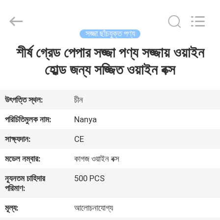
Nanya
Pulp
Molding
Equipment
Co.,
সজ্জা ছাঁচযুক্ত পণ্য
Ltd..
All
Rights
শীর্ষ গ্রেড পেপার সজ্জা পণ্য সজ্জায় ওয়াইন
বাড়ি
Reserved.
হোল্ড জন্য সজ্জিত ওয়াইন বক্স
পণ্য
উৎপত্তি স্থল:
চীন
ভিডিও
পরিচিতিমুলক নাম:
Nanya
সাক্ষ্যদান:
CE
VR
মডেল নম্বার:
কাগজ ওয়াইন বক্স
প্রদর্শন
ন্যূনতম চাহিদার
500 PCS
পরিমাণ:
আমাদের
মূল্য:
আলোচনাযোগ্য
সম্পর্কে