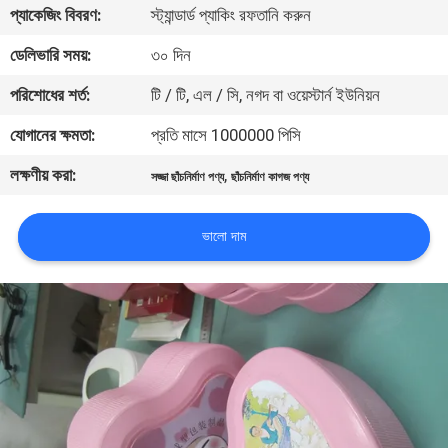
প্যাকেজিং বিবরণ:
স্ট্যান্ডার্ড প্যাকিং রফতানি করুন
কারখানা
ডেলিভারি সময়:
৩০ দিন
ভ্রমণ
পরিশোধের শর্ত:
টি / টি, এল / সি, নগদ বা ওয়েস্টার্ন ইউনিয়ন
যোগানের ক্ষমতা:
প্রতি মাসে 1000000 পিসি
মান
লক্ষণীয় করা:
,
নিয়ন্ত্রণ
সজ্জা ছাঁচনির্মাণ পণ্য
ছাঁচনির্মাণ কাগজ পণ্য
ভালো দাম
যোগাযোগ
করুন
খবর
সাইট