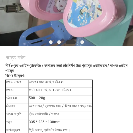
ম্যাপ
PRIVACY
POLICY
পণ্যের বর্ণনা
শীর্ষ গ্রেড ওয়াইনপ্যাকেজিং / কাগজের সজ্জা ছাঁচনির্মাণ উচ্চ প্রান্তে ওয়াইন বক্স / কাগজ ওয়াইন
পাত্রে
বিশেষ উল্লেখ:
উত্পাদনের ধরণ
কাগজের সজ্জা ঝালাই ওয়াইন বক্স
উপাদান
erাকনা + লাইনার + বেসের ভিতরে
তৌল করা
500 ± 20g
কাঁচামাল
কাঠের সজ্জা / ব্যাগাসের সজ্জা / বাঁশের সজ্জা / খড়ের সজ্জা
গঠনের পদ্ধতি
ছাঁচে থার্মোফোর্মিং / শুকানো
মাত্রা
335 * 285 * 130mm
সমর্থন মুদ্রণ
প্রিন্ট লোগো, প্যাটার্ন বা ইমেজ ect।