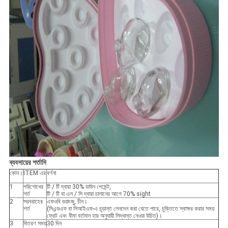
ব্যবসায়ের শর্তাদি
কোন।
ITEM এর
বর্ণনা
1
পরিশোধের
টি / টি দ্বারা 30% ডাউন পেমেন্ট,
শর্ত
টি / টি বা এল / সি দ্বারা চালানের আগে 70% sight
2
সরবরাহের
এফওবি গুয়াংজু, চীন।
শর্ত
(সিএন্ডএফ বা সিআইএফ-এ চূড়ান্ত লেনদেন করা যেতে পারে, চুক্তিতে স্বাক্ষর করার সময়
ফ্রেট এবং বীমা বর্তমান হার অনুযায়ী সিদ্ধান্ত নেওয়া উচিত)।
3
বিতরণ সময়
30 দিন