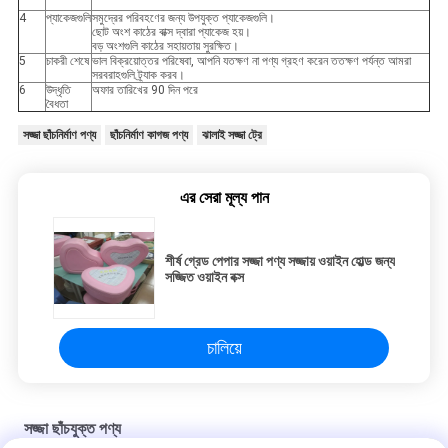
4
প্যাকেজগুলি
সমুদ্রের পরিবহণের জন্য উপযুক্ত প্যাকেজগুলি।
ছোট অংশ কাঠের বাক্স দ্বারা প্যাকেজ হয়।
বড় অংশগুলি কাঠের সহায়তায় সুরক্ষিত।
5
চাকরী শেষে
ভাল বিক্রয়োত্তর পরিষেবা, আপনি যতক্ষণ না পণ্য গ্রহণ করেন ততক্ষণ পর্যন্ত আমরা
সরবরাহগুলি ট্র্যাক করব।
6
উদ্ধৃতি
অফার তারিখের 90 দিন পরে
বৈধতা
সজ্জা ছাঁচনির্মাণ পণ্য
ছাঁচনির্মাণ কাগজ পণ্য
ঝালাই সজ্জা ট্রে
এর সেরা মূল্য পান
শীর্ষ গ্রেড পেপার সজ্জা পণ্য সজ্জায় ওয়াইন হোল্ড জন্য
সজ্জিত ওয়াইন বক্স
চালিয়ে
সজ্জা ছাঁচযুক্ত পণ্য