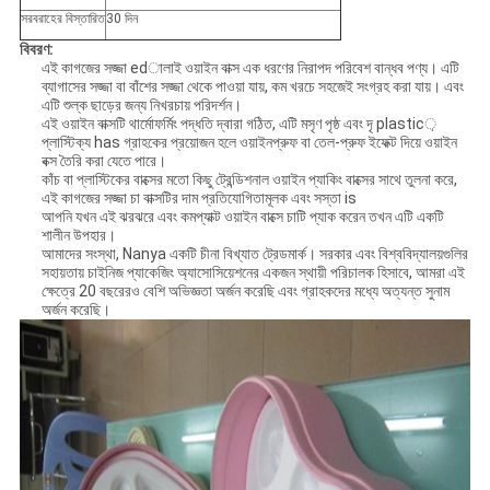
সরবরাহের বিস্তারিত
30 দিন
বিবরণ:
এই কাগজের সজ্জা edালাই ওয়াইন বাক্স এক ধরণের নিরাপদ পরিবেশ বান্ধব পণ্য। এটি
ব্যাগাসের সজ্জা বা বাঁশের সজ্জা থেকে পাওয়া যায়, কম খরচে সহজেই সংগ্রহ করা যায়। এবং
এটি শুল্ক ছাড়ের জন্য নিখরচায় পরিদর্শন।
এই ওয়াইন বাক্সটি থার্মোফর্মিং পদ্ধতি দ্বারা গঠিত, এটি মসৃণ পৃষ্ঠ এবং দৃ plastic়
প্লাস্টিক্য has গ্রাহকের প্রয়োজন হলে ওয়াইনপ্রুফ বা তেল-প্রুফ ইফেক্ট দিয়ে ওয়াইন
বক্স তৈরি করা যেতে পারে।
কাঁচ বা প্লাস্টিকের বাক্সের মতো কিছু ট্রেন্ডিশনাল ওয়াইন প্যাকিং বাক্সের সাথে তুলনা করে,
এই কাগজের সজ্জা চা বাক্সটির দাম প্রতিযোগিতামূলক এবং সস্তা is
আপনি যখন এই ঝরঝরে এবং কমপ্যাক্ট ওয়াইন বাক্সে চাটি প্যাক করেন তখন এটি একটি
শালীন উপহার।
আমাদের সংস্থা, Nanya একটি চীনা বিখ্যাত ট্রেডমার্ক। সরকার এবং বিশ্ববিদ্যালয়গুলির
সহায়তায় চাইনিজ প্যাকেজিং অ্যাসোসিয়েশনের একজন স্থায়ী পরিচালক হিসাবে, আমরা এই
ক্ষেত্রে 20 বছরেরও বেশি অভিজ্ঞতা অর্জন করেছি এবং গ্রাহকদের মধ্যে অত্যন্ত সুনাম
অর্জন করেছি।