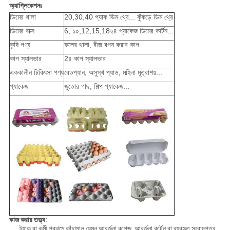
অ্যাপ্লিকেশনঃ
ডিমের থালা
20,30,40 প্যাক ডিম থ্রে... কুঁকড়ে ডিম থ্রে
ডিমের বাক্স
6, ১০,12,15,18২৪ প্যাকেজ ডিমের কার্টন...
কৃষি পণ্য
ফলের থালা, বীজ বপন করার কাপ
কাপ স্যালভার
2৪ কাপ স্যালভার
এককালীন চিকিৎসা পণ্য
বেডপ্যান, অসুস্থ প্যাড, মহিলা মূত্রাশয়...
প্যাকেজ
জুতোর গাছ, শিল্প প্যাকেজ...
কাজ করার তত্ত্ব:
ট্র্যাক বা কর্মী প্রথমে কাঁচামাল যেমন আবর্জনা কাগজ, আবর্জনা কার্টন বা ব্যবহৃত সংবাদপত্র