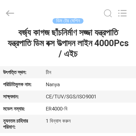
Nanya
Pulp
Molding
Equipment
Co.,
ডিম ট্রে মেশিন
Ltd..
All
Rights
বর্জ্য কাগজ ছাঁচনির্মাণ সজ্জা যন্ত্রপাতি
বাড়ি
Reserved.
যন্ত্রপাতি ডিম বক্স উত্পাদন লাইন 4000Pcs
পণ্য
/ এইচ
ভিডিও
উৎপত্তি স্থল:
চীন
পরিচিতিমুলক নাম:
Nanya
VR
সাক্ষ্যদান:
CE/TUV/SGS/ISO9001
প্রদর্শন
মডেল নম্বার:
ER4000-বি
আমাদের
ন্যূনতম চাহিদার
1 বিন্যাস করুন
পরিমাণ:
সম্পর্কে