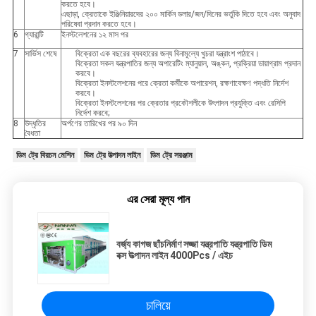
করতে হবে।
এছাড়া, ক্রেতাকে ইঞ্জিনিয়ারদের ২০০ মার্কিন ডলার/জন/দিনের ভর্তুকি দিতে হবে এবং অনুবাদ
পরিষেবা প্রদান করতে হবে।
6
গ্যারান্টি
ইনস্টলেশনের ১২ মাস পর
7
সার্ভিস শেষে
বিক্রেতা এক বছরের ব্যবহারের জন্য বিনামূল্যে খুচরা যন্ত্রাংশ পাঠাবে।
বিক্রেতা সকল যন্ত্রপাতির জন্য অপারেটিং ম্যানুয়াল, অঙ্কন, প্রক্রিয়া ডায়াগ্রাম প্রদান
করবে।
বিক্রেতা ইনস্টলেশনের পরে ক্রেতা কর্মীকে অপারেশন, রক্ষণাবেক্ষণ পদ্ধতি নির্দেশ
করবে।
বিক্রেতা ইনস্টলেশনের পর ক্রেতার প্রকৌশলীকে উৎপাদন প্রযুক্তি এবং রেসিপি
নির্দেশ করবে;
8
উদ্ধৃতির
অর্পণের তারিখের পর ৯০ দিন
বৈধতা
ডিম ট্রে বিরচন মেশিন
ডিম ট্রে উত্পাদন লাইন
ডিম ট্রে সরঞ্জাম
এর সেরা মূল্য পান
বর্জ্য কাগজ ছাঁচনির্মাণ সজ্জা যন্ত্রপাতি যন্ত্রপাতি ডিম
বক্স উত্পাদন লাইন 4000Pcs / এইচ
চালিয়ে