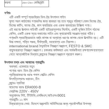
কয়লা
১৬০-১৯০ কেজি/ঘন্টা
বর্ণনাঃ
এটি একটি সম্পূর্ণ স্বয়ংক্রিয় ডিম ট্রে উৎপাদন লাইন
মূলত সরল কাঠামোর পণ্যগুলির জন্য ব্যবহৃত হয় তবে প্রচুর পরিমাণে যেমন ডিমের ট্রে,
ডিমের কার্টন, ফলের ট্রে, কাপ ক্যারিয়ার এবং একক ব্যবহারের চিকিত্সা পণ্য।
এই ধরণের উত্পাদন লাইনটি একটি হাইড্রাপুলপার সিস্টেম, একটি ঘূর্ণমান টাইপ গঠনের
মেশিন, একটি একক স্তর শুকানোর লাইন এবং ক্যারোলারি সরঞ্জাম দ্বারা গঠিত।
পণ্যগুলি স্বয়ংক্রিয়ভাবে বর্জ্য কাগজ বা অন্যান্য ধরণের কাগজ থেকে উত্পাদিত হয়। এটি
উচ্চ দক্ষতা, শক্তি সঞ্চয়, দীর্ঘস্থায়ী, বহনযোগ্য এবং নিরাপদ।
international brand বৈদ্যুতিক নিয়ন্ত্রণ যন্ত্রাংশ, FESTO & SMC
বায়ুসংক্রান্ত নিয়ন্ত্রণ যন্ত্রাংশ। চমৎকার কর্মক্ষমতা এবং সার্বজনীনতা রক্ষণাবেক্ষণযোগ্যতা
পেতে আন্তর্জাতিক বিখ্যাত ব্র্যান্ডের নিয়ন্ত্রণ যন্ত্রাংশ প্রয়োগ করুন।
উৎপাদন তথ্য এবং আমাদের গ্যারান্টিঃ
অবস্থা: একেবারে নতুন
পণ্যের ধরন: ডিম ট্রে মেশিন
প্রক্রিয়াকরণের ধরনঃ পলাপ মোল্ডিং মেশিন
উৎপত্তিস্থলঃ গুয়াংডং, চীন
ব্র্যান্ডঃ ন্যানিয়া
মডেলের ধরনঃ ER4000-B
ভোল্টেজঃ 220V - 450V
অনুমোদনঃ সিই, টিইউভি,এসজিএস,আইএসও9001
গ্যারান্টিঃ ১২ মাস
বিক্রয়োত্তর সেবা: বিদেশে যন্ত্রপাতি সার্ভিসিংয়ের জন্য প্রকৌশলীরা উপলব্ধ