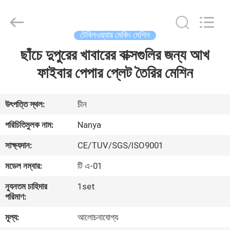
Nanya
Pulp
Molding
Equipment
Co.,
টেবিলওয়্যার মেকিং মেশিন
Ltd..
All
Rights
ছাঁচে দুপুরের খাবারের বাক্সগুলির জন্য আখ
বাড়ি
Reserved.
ফাইবার পেপার প্লেট তৈরির মেশিন
পণ্য
উৎপত্তি স্থল:
চীন
ভিডিও
পরিচিতিমুলক নাম:
Nanya
সাক্ষ্যদান:
CE/TUV/SGS/ISO9001
VR
মডেল নম্বার:
টি এ-01
প্রদর্শন
ন্যূনতম চাহিদার
1set
পরিমাণ:
আমাদের
মূল্য:
আলোচনাযোগ্য
সম্পর্কে