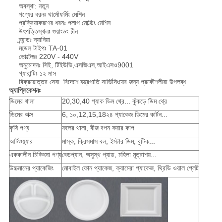
অবস্থা: নতুন
পণ্যের ধরনঃ থার্মোফর্মিং মেশিন
প্রক্রিয়াকরণের ধরনঃ পলাপ মোল্ডিং মেশিন
উৎপত্তিস্থলঃ গুয়াংডং চীন
ব্র্যান্ডঃ ন্যানিয়া
মডেল টাইপঃ TA-01
ভোল্টেজঃ 220V - 440V
অনুমোদনঃ সিই, টিইউভি,এসজিএস,আইএসও9001
গ্যারান্টিঃ ১২ মাস
বিক্রয়োত্তর সেবা: বিদেশে যন্ত্রপাতি সার্ভিসিংয়ের জন্য প্রকৌশলীরা উপলব্ধ
অ্যাপ্লিকেশনঃ
ডিমের থালা
20,30,40 প্যাক ডিম থ্রে... কুঁকড়ে ডিম থ্রে
ডিমের বাক্স
6, ১০,12,15,18২৪ প্যাকেজ ডিমের কার্টন...
কৃষি পণ্য
ফলের থালা, বীজ বপন করার কাপ
আর্টওয়্যার
মাস্ক, ক্রিসমাস বল, ইস্টার ডিম, বুটিক...
এককালীন চিকিৎসা পণ্য
বেডপ্যান, অসুস্থ প্যাড, মহিলা মূত্রাশয়...
উচ্চমানের প্যাকেজিং
মোবাইল ফোন প্যাকেজ, ক্যামেরা প্যাকেজ, থ্রিডি ওয়াল প্লেট