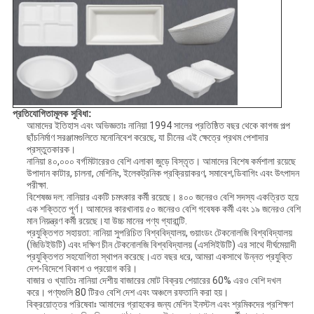
প্রতিযোগিতামূলক সুবিধা:
আমাদের ইতিহাস এবং অভিজ্ঞতাঃ নানিয়া 1994 সালের প্রতিষ্ঠিত বছর থেকে কাগজ পল্প
ছাঁচনির্মাণ সরঞ্জামগুলিতে মনোনিবেশ করেছে, যা চীনের এই ক্ষেত্রে প্রথম পেশাদার
প্রস্তুতকারক।
নানিয়া ৪০,০০০ বর্গমিটারেরও বেশি এলাকা জুড়ে বিস্তৃত। আমাদের বিশেষ কর্মশালা রয়েছে
উপাদান কাটার, চালনা, মেশিনিং, ইলেকট্রনিক প্রক্রিয়াকরণ, সমাবেশ,ডিবাগিং এবং উৎপাদন
পরীক্ষা.
বিশেষজ্ঞ দল: নানিয়ার একটি চমৎকার কর্মী রয়েছে। ৪০০ জনেরও বেশি সদস্য একত্রিত হয়ে
এক শক্তিতে পূর্ণ। আমাদের কারখানায় ৫০ জনেরও বেশি গবেষক কর্মী এবং ১৯ জনেরও বেশি
মান নিয়ন্ত্রণ কর্মী রয়েছে।যা উচ্চ মানের পণ্য গ্যারান্টি.
প্রযুক্তিগত সহায়তা: নানিয়া সুপরিচিত বিশ্ববিদ্যালয়, গুয়াংডং টেকনোলজি বিশ্ববিদ্যালয়
(জিডিইউটি) এবং দক্ষিণ চীন টেকনোলজি বিশ্ববিদ্যালয় (এসসিইউটি) এর সাথে দীর্ঘমেয়াদী
প্রযুক্তিগত সহযোগিতা স্থাপন করেছে।এত বছর ধরে, আমরা একসাথে উন্নত প্রযুক্তি
দেশ-বিদেশে বিকাশ ও প্রয়োগ করি।
বাজার ও খ্যাতিঃ নানিয়া দেশীয় বাজারের মোট বিক্রয় শেয়ারের 60% এরও বেশি দখল
করে। পণ্যগুলি 80 টিরও বেশি দেশ এবং অঞ্চলে রফতানি করা হয়।
বিক্রয়োত্তর পরিষেবাঃ আমাদের গ্রাহকের জন্য মেশিন ইনস্টল এবং শ্রমিকদের প্রশিক্ষণ