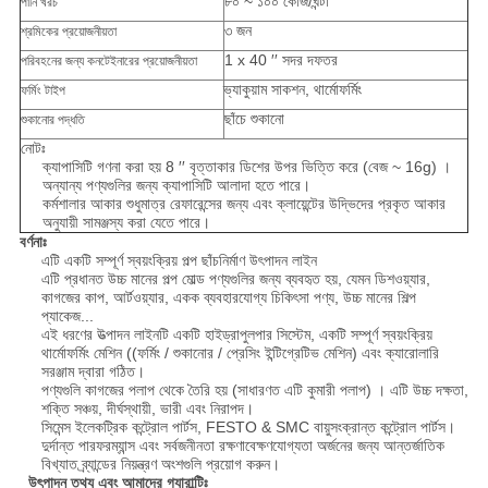
৮০ ~ ১০০ কেজি/ঘন্টা
পানি খরচ
৩ জন
শ্রমিকের প্রয়োজনীয়তা
1 x 40 ′′ সদর দফতর
পরিবহনের জন্য কনটেইনারের প্রয়োজনীয়তা
ভ্যাকুয়াম সাকশন, থার্মোফর্মিং
ফর্মিং টাইপ
ছাঁচে শুকানো
শুকানোর পদ্ধতি
নোটঃ
ক্যাপাসিটি গণনা করা হয় 8 ′′ বৃত্তাকার ডিশের উপর ভিত্তি করে (বেজ ~ 16g) ।
অন্যান্য পণ্যগুলির জন্য ক্যাপাসিটি আলাদা হতে পারে।
কর্মশালার আকার শুধুমাত্র রেফারেন্সের জন্য এবং ক্লায়েন্টের উদ্ভিদের প্রকৃত আকার
অনুযায়ী সামঞ্জস্য করা যেতে পারে।
বর্ণনাঃ
এটি একটি সম্পূর্ণ স্বয়ংক্রিয় পল্প ছাঁচনির্মাণ উৎপাদন লাইন
এটি প্রধানত উচ্চ মানের পল্প মোল্ড পণ্যগুলির জন্য ব্যবহৃত হয়, যেমন ডিশওয়্যার,
কাগজের কাপ, আর্টওয়্যার, একক ব্যবহারযোগ্য চিকিৎসা পণ্য, উচ্চ মানের শিল্প
প্যাকেজ...
এই ধরণের উত্পাদন লাইনটি একটি হাইড্রাপুলপার সিস্টেম, একটি সম্পূর্ণ স্বয়ংক্রিয়
থার্মোফর্মিং মেশিন ((ফর্মিং / শুকানোর / প্রেসিং ইন্টিগ্রেটিভ মেশিন) এবং ক্যারোলারি
সরঞ্জাম দ্বারা গঠিত।
পণ্যগুলি কাগজের পলাপ থেকে তৈরি হয় (সাধারণত এটি কুমারী পলাপ) । এটি উচ্চ দক্ষতা,
শক্তি সঞ্চয়, দীর্ঘস্থায়ী, ভারী এবং নিরাপদ।
সিমেন্স ইলেকট্রিক কন্ট্রোল পার্টস, FESTO & SMC বায়ুসংক্রান্ত কন্ট্রোল পার্টস।
দুর্দান্ত পারফরম্যান্স এবং সর্বজনীনতা রক্ষণাবেক্ষণযোগ্যতা অর্জনের জন্য আন্তর্জাতিক
বিখ্যাত ব্র্যান্ডের নিয়ন্ত্রণ অংশগুলি প্রয়োগ করুন।
উৎপাদন তথ্য এবং আমাদের গ্যারান্টিঃ