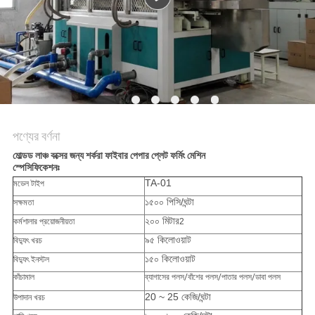
ম্যাপ
PRIVACY
POLICY
পণ্যের বর্ণনা
মোল্ডড লাঞ্চ বক্সের জন্য শর্করা ফাইবার পেপার প্লেট ফর্মিং মেশিন
স্পেসিফিকেশনঃ
TA-01
মডেল টাইপ
১৫০০ পিসি/ঘন্টা
সক্ষমতা
২০০ মিটার
কর্মশালার প্রয়োজনীয়তা
2
৯৫ কিলোওয়াট
বিদ্যুৎ খরচ
১৫০ কিলোওয়াট
বিদ্যুৎ ইনস্টল
কাঁচামাল
ব্যাগাসের পলস/বাঁশের পলস/পাতার পলস/ডাবা পলস
20 ~ 25 কেজি/ঘন্টা
উপাদান খরচ