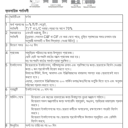
ব্যবসায়িক শর্তাবলী
না।
আইটিএম
বর্ণনা
1
অর্থ প্রদানের
৩০% টি/টি পেমেন্ট,
শর্তাবলী
T/T বা L/C দ্বারা প্রেরণের আগে 70%
2
সরবরাহের
এফওবি গুয়াংজু, চীন।
শর্তাবলী
(চূড়ান্ত লেনদেন C&F বা CIF তে করা যেতে পারে, চুক্তি স্বাক্ষরের সময় চলমান হার
অনুযায়ী মালবাহী ও বীমা সিদ্ধান্ত নেওয়া উচিত) ।
3
বিতরণ সময়
৪৫-৭৫ দিন
4
প্যাকেজ
সামুদ্রিক পরিবহনের জন্য উপযুক্ত প্যাকেজ।
ছোট ছোট অংশগুলি কাঠের বাক্সে প্যাকেজ করা হয়।
বড় অংশগুলি কাঠের সমর্থন দ্বারা সুরক্ষিত।
5
ইনস্টলেশন
বিক্রেতাকে ইনস্টলেশন, পরীক্ষামূলক চালান এবং প্রশিক্ষণের জন্য ক্রেতাকে নির্দেশ দেওয়ার
জন্য ২ জন প্রকৌশলী নিয়োগ করতে হবে।
বিমানের টিকিট, ভিসা, আবাসন এবং ইঞ্জিনিয়ারদের খাবারসহ সমস্ত খরচ ক্রেতাকেই বহন
করতে হবে।
এছাড়া, ক্রেতাকে ইঞ্জিনিয়ারদের ২০০ মার্কিন ডলার/জন/দিনের ভর্তুকি দিতে হবে এবং অনুবাদ
পরিষেবা প্রদান করতে হবে।
6
গ্যারান্টি
ইনস্টলেশনের ১২ মাস পর
7
সার্ভিস শেষে
বিক্রেতা এক বছরের ব্যবহারের জন্য বিনামূল্যে খুচরা যন্ত্রাংশ পাঠাবে।
বিক্রেতা সকল যন্ত্রপাতির জন্য অপারেটিং ম্যানুয়াল, অঙ্কন, প্রক্রিয়া ডায়াগ্রাম প্রদান
করবে।
বিক্রেতা ইনস্টলেশনের পরে ক্রেতা কর্মীকে অপারেশন, রক্ষণাবেক্ষণ পদ্ধতি নির্দেশ
করবে।
বিক্রেতা ইনস্টলেশনের পর ক্রেতার প্রকৌশলীকে উৎপাদন প্রযুক্তি এবং রেসিপি
নির্দেশ করবে;
8
উদ্ধৃতির
অর্পণের তারিখের পর ৯০ দিন