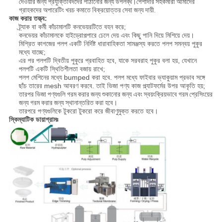
দেওয়ার জন্য প্রযুক্তিবিদদের পাঠানোর জন্য উপলব্ধ।পেশাদার সহকর্মীরা আমাদের
গ্রাহকদের অপারেটিং খরচ কমাতে বিক্রয়োত্তর সেবা জন্য দায়ী.
কাজ করার তত্ত্ব:
ট্র্যাক বা কর্মী কাঁচামালটি কনভেয়রটিতে বহন করে;
কনভেয়র কাঁচামালকে হাইড্রোপল্পারে ঢেলে দেয় এবং কিছু পানি দিয়ে মিশিয়ে দেয়।
মিশ্রিত কাগজের পলপ একটি নির্দিষ্ট ধারাবাহিকতা সামঞ্জস্য করতে পলপ সমন্বয় পুকুর
মধ্যে যাচ্ছে;
এর পর পলপটি দ্বিতীয় পুকুরে প্রবাহিত হবে, যাকে সরবরাহ পুকুর বলা হয়, যেখানে
পলপটি একটি স্থিতিশীলতা বজায় রাখে;
পলপ মেশিনের মধ্যে bumped করা হবে. পলপ মধ্যে ফাইবার ভ্যাকুয়াম প্রভাব সঙ্গে
ছাঁচ তারের mesh আবরণ করবে. তাই ভিজা পণ্য কাজ প্ল্যাটফর্মের উপর আকৃতি হয়;
তারপর ভিজা পণ্যগুলি গরম করার জন্য শুকানোর জন্য এবং স্বয়ংক্রিয়ভাবে গরম প্রেসিংয়ের
জন্য গরম করার জন্য স্থানান্তরিত করা হবে।
তারপরে পণ্যগুলিকে টুকরো টুকরো করে জীবাণুমুক্ত করতে হবে।
স্কিম্যাটিক ডায়াগ্রামঃ