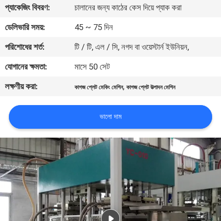
প্যাকেজিং বিবরণ:
চালানের জন্য কাঠের কেস দিয়ে প্যাক করা
কারখানা
ডেলিভারি সময়:
45 ~ 75 দিন
ভ্রমণ
পরিশোধের শর্ত:
টি / টি, এল / সি, নগদ বা ওয়েস্টার্ন ইউনিয়ন,
যোগানের ক্ষমতা:
মাসে 50 সেট
মান
লক্ষণীয় করা:
,
নিয়ন্ত্রণ
কাগজ প্লেট মেকিং মেশিন
কাগজ প্লেট উত্পাদন মেশিন
ভালো দাম
যোগাযোগ
করুন
খবর
সাইট