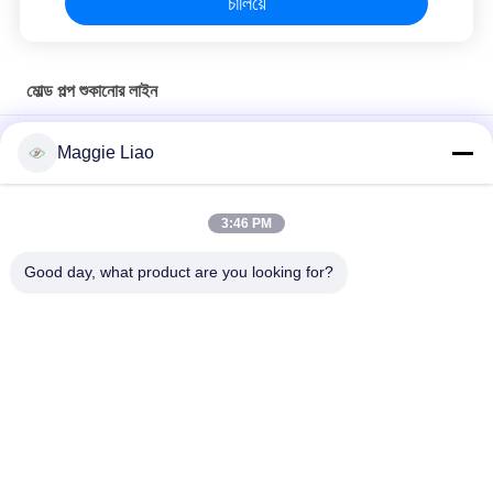
চালিয়ে
মোল্ড পল্প শুকানোর লাইন
টানেলের ধরণের কাগজ সজ্জা ছাঁচনির্মাণ মেশিন শুকানোর উত্পাদন লাইন ， 220V - 440V
Maggie Liao
বৈদ্যুতিন প্যাকেজ উত্পাদনের লাইনের জন্য স্বয়ংক্রিয় পুনঃপ্রসারণ বর্জ্য কাগজ ডিম কার্টন
মেকিং মেশিন
3:46 PM
সজ্জন ছাঁচনির্মাণ কাগজ ডিম কার্টন মেশিন, স্বয়ংক্রিয় ডিম ট্রে উত্পাদন লাইন
Good day, what product are you looking for?
সব
সজ্জা ছাঁচনির্মাণ সরঞ্জাম
কাগজ সজ্জা ছাঁচনির্মাণ মেশিন
ডিম ট্রে মেশিন
প্যাকেজিং মেশিন