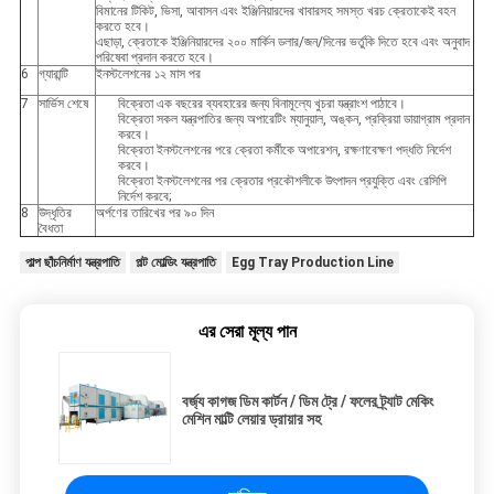
বিমানের টিকিট, ভিসা, আবাসন এবং ইঞ্জিনিয়ারদের খাবারসহ সমস্ত খরচ ক্রেতাকেই বহন
করতে হবে।
এছাড়া, ক্রেতাকে ইঞ্জিনিয়ারদের ২০০ মার্কিন ডলার/জন/দিনের ভর্তুকি দিতে হবে এবং অনুবাদ
পরিষেবা প্রদান করতে হবে।
6
গ্যারান্টি
ইনস্টলেশনের ১২ মাস পর
7
সার্ভিস শেষে
বিক্রেতা এক বছরের ব্যবহারের জন্য বিনামূল্যে খুচরা যন্ত্রাংশ পাঠাবে।
বিক্রেতা সকল যন্ত্রপাতির জন্য অপারেটিং ম্যানুয়াল, অঙ্কন, প্রক্রিয়া ডায়াগ্রাম প্রদান
করবে।
বিক্রেতা ইনস্টলেশনের পরে ক্রেতা কর্মীকে অপারেশন, রক্ষণাবেক্ষণ পদ্ধতি নির্দেশ
করবে।
বিক্রেতা ইনস্টলেশনের পর ক্রেতার প্রকৌশলীকে উৎপাদন প্রযুক্তি এবং রেসিপি
নির্দেশ করবে;
8
উদ্ধৃতির
অর্পণের তারিখের পর ৯০ দিন
বৈধতা
পাল্প ছাঁচনির্মাণ যন্ত্রপাতি
পল্ট মোল্ডিং যন্ত্রপাতি
Egg Tray Production Line
এর সেরা মূল্য পান
বর্জ্য কাগজ ডিম কার্টন / ডিম ট্রে / ফলের ট্র্যাট মেকিং
মেশিন মাল্টি লেয়ার ড্রায়ার সহ