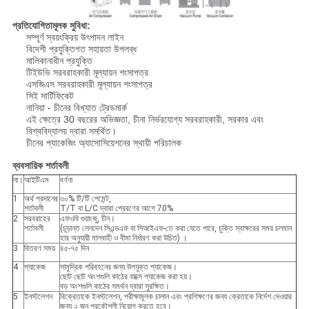
প্রতিযোগিতামূলক সুবিধা:
সম্পূর্ণ স্বয়ংক্রিয় উৎপাদন লাইন
বিদেশী প্রযুক্তিগত সহায়তা উপলব্ধ
মালিকানাধীন প্রযুক্তি
টিইউভি সরবরাহকারী মূল্যায়ন শংসাপত্র
এসজিএস সরবরাহকারী মূল্যায়ন শংসাপত্র
সিই সার্টিফিকেট
নানিয়া - চীনের বিখ্যাত ট্রেডমার্ক
এই ক্ষেত্রে 30 বছরের অভিজ্ঞতা, চীনা নির্ভরযোগ্য সরবরাহকারী, সরকার এবং
বিশ্ববিদ্যালয় দ্বারা সমর্থিত।
চীনের প্যাকেজিং অ্যাসোসিয়েশনের স্থায়ী পরিচালক
ব্যবসায়িক শর্তাবলী
না।
আইটিএম
বর্ণনা
1
অর্থ প্রদানের
৩০% টি/টি পেমেন্ট,
শর্তাবলী
T/T বা L/C দ্বারা প্রেরণের আগে 70%
2
সরবরাহের
এফওবি গুয়াংজু, চীন।
শর্তাবলী
(চূড়ান্ত লেনদেন সিএন্ডএফ বা সিআইএফ-তে করা যেতে পারে, চুক্তি স্বাক্ষরের সময় চলমান
হার অনুযায়ী মালবাহী ও বীমা নির্ধারণ করা উচিত) ।
3
বিতরণ সময়
৪৫-৭৫ দিন
4
প্যাকেজ
সামুদ্রিক পরিবহনের জন্য উপযুক্ত প্যাকেজ।
ছোট ছোট অংশগুলি কাঠের বাক্সে প্যাকেজ করা হয়।
বড় অংশগুলি কাঠের সমর্থন দ্বারা সুরক্ষিত।
5
ইনস্টলেশন
বিক্রেতাকে ইনস্টলেশন, পরীক্ষামূলক চালান এবং প্রশিক্ষণের জন্য ক্রেতাকে নির্দেশ দেওয়ার
জন্য ২ জন প্রকৌশলী নিয়োগ করতে হবে।