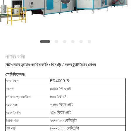
ম্যাপ
PRIVACY
POLICY
পণ্যের বর্ণনা
মাল্টি-লেয়ার ড্রায়ার সহ ডিম কার্টন / ডিম ট্রে / ফলের ট্র্যাট তৈরির মেশিন
স্পেসিফিকেশনঃ
ER4000-B
মডেল টাইপ
৪০০০ পিসি/ঘন্টা
সক্ষমতা
৫০০ মিটার
কর্মশালার প্রয়োজনীয়তা
2
~১৫০ কিলোওয়াট
বিদ্যুৎ খরচ
২৪০ কিলোওয়াট
বিদ্যুৎ ইনস্টল
২৫০-২৮০ কেজি/ঘন্টা
উপাদান খরচ
৮০০-১০০০ কেজি/ঘন্টা
পানি খরচ