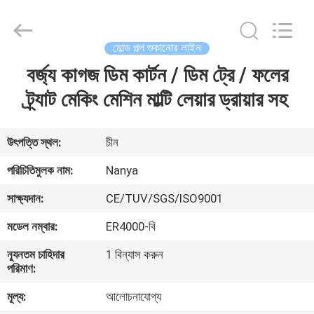
Nanya
Pulp
Molding
Equipment
Co.,
মোল্ড পল্প শুকানোর লাইন
Ltd..
All
Rights
বর্জ্য কাগজ ডিম কার্টন / ডিম ট্রে / ফলের
বাড়ি
Reserved.
ট্র্যাট মেকিং মেশিন মাল্টি লেয়ার ড্রায়ার সহ
পণ্য
উৎপত্তি স্থল:
চীন
ভিডিও
পরিচিতিমুলক নাম:
Nanya
সাক্ষ্যদান:
CE/TUV/SGS/ISO9001
VR
মডেল নম্বার:
ER4000-বি
প্রদর্শন
ন্যূনতম চাহিদার
1 বিন্যাস করুন
পরিমাণ:
আমাদের
মূল্য:
আলোচনাযোগ্য
সম্পর্কে