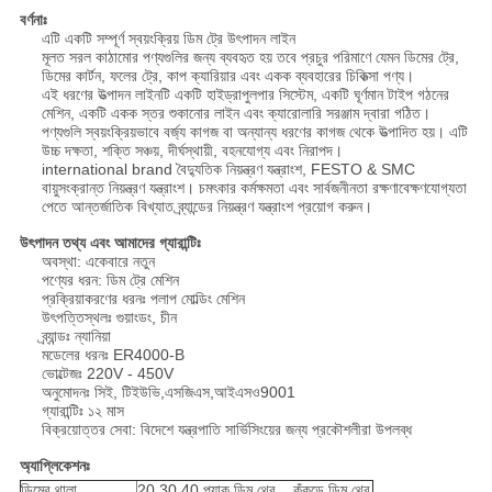
বর্ণনাঃ
এটি একটি সম্পূর্ণ স্বয়ংক্রিয় ডিম ট্রে উৎপাদন লাইন
মূলত সরল কাঠামোর পণ্যগুলির জন্য ব্যবহৃত হয় তবে প্রচুর পরিমাণে যেমন ডিমের ট্রে,
ডিমের কার্টন, ফলের ট্রে, কাপ ক্যারিয়ার এবং একক ব্যবহারের চিকিত্সা পণ্য।
এই ধরণের উত্পাদন লাইনটি একটি হাইড্রাপুলপার সিস্টেম, একটি ঘূর্ণমান টাইপ গঠনের
মেশিন, একটি একক স্তর শুকানোর লাইন এবং ক্যারোলারি সরঞ্জাম দ্বারা গঠিত।
পণ্যগুলি স্বয়ংক্রিয়ভাবে বর্জ্য কাগজ বা অন্যান্য ধরণের কাগজ থেকে উত্পাদিত হয়। এটি
উচ্চ দক্ষতা, শক্তি সঞ্চয়, দীর্ঘস্থায়ী, বহনযোগ্য এবং নিরাপদ।
international brand বৈদ্যুতিক নিয়ন্ত্রণ যন্ত্রাংশ, FESTO & SMC
বায়ুসংক্রান্ত নিয়ন্ত্রণ যন্ত্রাংশ। চমৎকার কর্মক্ষমতা এবং সার্বজনীনতা রক্ষণাবেক্ষণযোগ্যতা
পেতে আন্তর্জাতিক বিখ্যাত ব্র্যান্ডের নিয়ন্ত্রণ যন্ত্রাংশ প্রয়োগ করুন।
উৎপাদন তথ্য এবং আমাদের গ্যারান্টিঃ
অবস্থা: একেবারে নতুন
পণ্যের ধরন: ডিম ট্রে মেশিন
প্রক্রিয়াকরণের ধরনঃ পলাপ মোল্ডিং মেশিন
উৎপত্তিস্থলঃ গুয়াংডং, চীন
ব্র্যান্ডঃ ন্যানিয়া
মডেলের ধরনঃ ER4000-B
ভোল্টেজঃ 220V - 450V
অনুমোদনঃ সিই, টিইউভি,এসজিএস,আইএসও9001
গ্যারান্টিঃ ১২ মাস
বিক্রয়োত্তর সেবা: বিদেশে যন্ত্রপাতি সার্ভিসিংয়ের জন্য প্রকৌশলীরা উপলব্ধ
অ্যাপ্লিকেশনঃ
ডিমের থালা
20,30,40 প্যাক ডিম থ্রে... কুঁকড়ে ডিম থ্রে