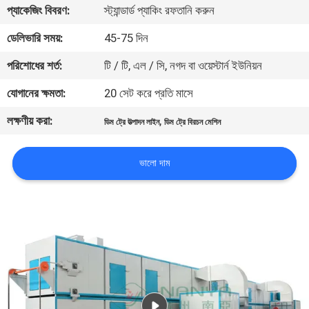
প্যাকেজিং বিবরণ:
স্ট্যান্ডার্ড প্যাকিং রফতানি করুন
কারখানা
ডেলিভারি সময়:
45-75 দিন
ভ্রমণ
পরিশোধের শর্ত:
টি / টি, এল / সি, নগদ বা ওয়েস্টার্ন ইউনিয়ন
যোগানের ক্ষমতা:
20 সেট করে প্রতি মাসে
মান
লক্ষণীয় করা:
,
নিয়ন্ত্রণ
ডিম ট্রে উত্পাদন লাইন
ডিম ট্রে বিরচন মেশিন
ভালো দাম
যোগাযোগ
করুন
খবর
সাইট