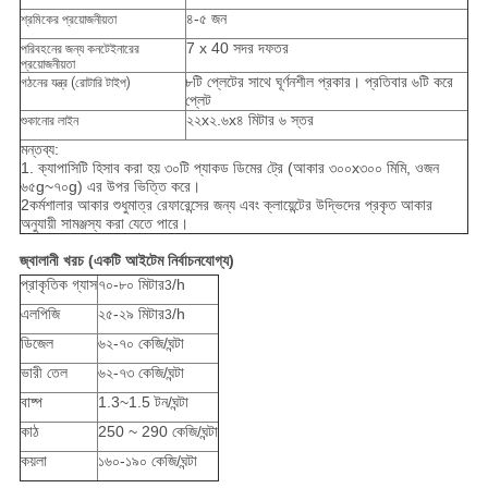
৪-৫ জন
শ্রমিকের প্রয়োজনীয়তা
7 x 40 সদর দফতর
পরিবহনের জন্য কনটেইনারের
প্রয়োজনীয়তা
৮টি প্লেটের সাথে ঘূর্ণনশীল প্রকার। প্রতিবার ৬টি করে
গঠনের যন্ত্র (রোটারি টাইপ)
প্লেট
২২x২.৬x৪ মিটার ৬ স্তর
শুকানোর লাইন
মন্তব্য:
1. ক্যাপাসিটি হিসাব করা হয় ৩০টি প্যাকড ডিমের ট্রে (আকার ৩০০x৩০০ মিমি, ওজন
৬৫g~৭০g) এর উপর ভিত্তি করে।
2কর্মশালার আকার শুধুমাত্র রেফারেন্সের জন্য এবং ক্লায়েন্টের উদ্ভিদের প্রকৃত আকার
অনুযায়ী সামঞ্জস্য করা যেতে পারে।
জ্বালানী খরচ (একটি আইটেম নির্বাচনযোগ্য)
প্রাকৃতিক গ্যাস
৭০-৮০ মিটার
/h
3
এলপিজি
২৫-২৯ মিটার
/h
3
ডিজেল
৬২-৭০ কেজি/ঘন্টা
ভারী তেল
৬২-৭৩ কেজি/ঘন্টা
বাষ্প
1.3~1.5 টন/ঘন্টা
কাঠ
250 ~ 290 কেজি/ঘন্টা
কয়লা
১৬০-১৯০ কেজি/ঘন্টা