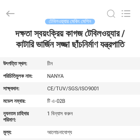
Nanya
Pulp
Molding
Equipment
Co.,
টেবিলওয়্যার মেকিং মেশিন
Ltd..
All
Rights
দক্ষতা স্বয়ংক্রিয় কাগজ টেবিলওয়্যার /
বাড়ি
Reserved.
কাটারি ভার্জিন সজ্জা ছাঁচনির্মাণ যন্ত্রপাতি
পণ্য
উৎপত্তি স্থল:
চীন
ভিডিও
পরিচিতিমুলক নাম:
NANYA
সাক্ষ্যদান:
CE/TUV/SGS/ISO9001
VR
মডেল নম্বার:
টি এ-02B
প্রদর্শন
ন্যূনতম চাহিদার
1 বিন্যাস করুন
পরিমাণ:
আমাদের
মূল্য:
আলোচনাযোগ্য
সম্পর্কে