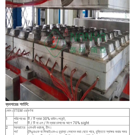
ব্যবসায়ের শর্তাদি:
কোন।
ITEM এর
বর্ণনা
1
পরিশোধের
টি / টি দ্বারা 30% ডাউন পেমেন্ট,
শর্ত
টি / টি বা এল / সি দ্বারা চালানের আগে 70% sight
2
সরবরাহের
এফওবি গুয়াংজু, চীন।
শর্ত
(সিএন্ডএফ বা সিআইএফ-এ চূড়ান্ত লেনদেন করা যেতে পারে, চুক্তিতে স্বাক্ষর করার সময়