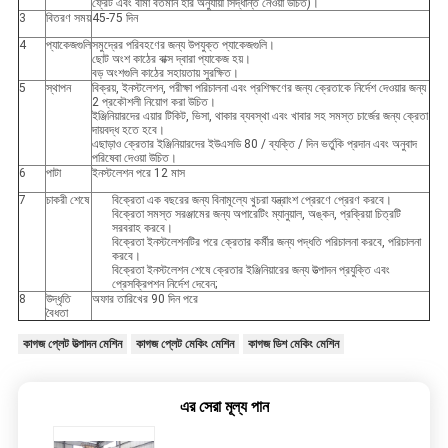
ফ্রেট এবং বীমা বর্তমান হার অনুযায়ী সিদ্ধান্ত নেওয়া উচিত)।
3
বিতরণ সময়
45-75 দিন
4
প্যাকেজগুলি
সমুদ্রের পরিবহণের জন্য উপযুক্ত প্যাকেজগুলি।
ছোট অংশ কাঠের বাক্স দ্বারা প্যাকেজ হয়।
বড় অংশগুলি কাঠের সহায়তায় সুরক্ষিত।
5
স্থাপন
বিক্রয়, ইনস্টলেশন, পরীক্ষা পরিচালনা এবং প্রশিক্ষণের জন্য ক্রেতাকে নির্দেশ দেওয়ার জন্য
2 প্রকৌশলী নিয়োগ করা উচিত।
ইঞ্জিনিয়ারদের এয়ার টিকিট, ভিসা, থাকার ব্যবস্থা এবং খাবার সহ সমস্ত চার্জের জন্য ক্রেতা
দায়বদ্ধ হতে হবে।
এছাড়াও ক্রেতার ইঞ্জিনিয়ারদের ইউএসডি 80 / ব্যক্তি / দিন ভর্তুকি প্রদান এবং অনুবাদ
পরিষেবা দেওয়া উচিত।
6
পাটা
ইনস্টলেশন পরে 12 মাস
7
চাকরী শেষে
বিক্রেতা এক বছরের জন্য বিনামূল্যে খুচরা যন্ত্রাংশ প্রেরণে প্রেরণ করবে।
বিক্রেতা সমস্ত সরঞ্জামের জন্য অপারেটিং ম্যানুয়াল, অঙ্কন, প্রক্রিয়া চিত্রটি
সরবরাহ করবে।
বিক্রেতা ইনস্টলেশনটির পরে ক্রেতার কর্মীর জন্য পদ্ধতি পরিচালনা করবে, পরিচালনা
করবে।
বিক্রেতা ইনস্টলেশন শেষে ক্রেতার ইঞ্জিনিয়ারের জন্য উত্পাদন প্রযুক্তি এবং
প্রেসক্রিপশন নির্দেশ দেবেন;
8
উদ্ধৃতি
অফার তারিখের 90 দিন পরে
বৈধতা
কাগজ প্লেট উত্পাদন মেশিন
কাগজ প্লেট মেকিং মেশিন
কাগজ ডিশ মেকিং মেশিন
এর সেরা মূল্য পান