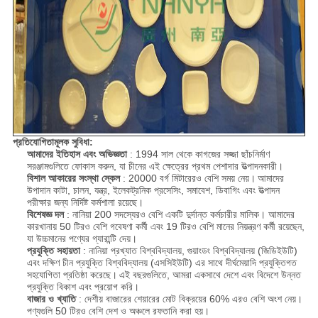
প্রতিযোগিতামূলক সুবিধা:
আমাদের ইতিহাস এবং অভিজ্ঞতা
:
1994 সাল থেকে কাগজের সজ্জা ছাঁচনির্মাণ
সরঞ্জামগুলিতে ফোকাস করুন, যা চীনের এই ক্ষেত্রের প্রথম পেশাদার উত্পাদনকারী।
বিশাল আকারের সংস্থা স্কেল
: 20000 বর্গ মিটারেরও বেশি সময় নেয়।
আমাদের
উপাদান কাটা, চালন, যন্ত্র, ইলেকট্রনিক প্রসেসিং, সমাবেশ, ডিবাগিং এবং উত্পাদন
পরীক্ষার জন্য নির্দিষ্ট কর্মশালা রয়েছে।
বিশেষজ্ঞ দল
: নানিয়া 200 সদস্যেরও বেশি একটি দুর্দান্ত কর্মচারীর মালিক। আমাদের
কারখানায় 50 টিরও বেশি গবেষণা কর্মী এবং 19 টিরও বেশি মানের নিয়ন্ত্রণ কর্মী রয়েছেন,
যা উচ্চমানের পণ্যের গ্যারান্টি দেয়।
প্রযুক্তি সহায়তা
: নানিয়া প্রখ্যাত বিশ্ববিদ্যালয়, গুয়াংডং বিশ্ববিদ্যালয় (জিডিইউটি)
এবং দক্ষিণ চীন প্রযুক্তি বিশ্ববিদ্যালয় (এসসিইউটি) এর সাথে দীর্ঘমেয়াদি প্রযুক্তিগত
সহযোগিতা প্রতিষ্ঠা করেছে।
এই বছরগুলিতে, আমরা একসাথে দেশে এবং বিদেশে উন্নত
প্রযুক্তি বিকাশ এবং প্রয়োগ করি।
বাজার ও খ্যাতি
: দেশীয় বাজারের শেয়ারের মোট বিক্রয়ের 60% এরও বেশি অংশ নেয়।
পণ্যগুলি 50 টিরও বেশি দেশ ও অঞ্চলে রফতানি করা হয়।