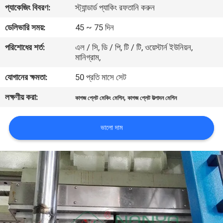
প্যাকেজিং বিবরণ:
স্ট্যান্ডার্ড প্যাকিং রফতানি করুন
কারখানা
ডেলিভারি সময়:
45 ~ 75 দিন
ভ্রমণ
পরিশোধের শর্ত:
এল / সি, ডি / পি, টি / টি, ওয়েস্টার্ন ইউনিয়ন,
মানিগ্রাম,
মান
যোগানের ক্ষমতা:
50 প্রতি মাসে সেট
নিয়ন্ত্রণ
লক্ষণীয় করা:
,
কাগজ প্লেট মেকিং মেশিন
কাগজ প্লেট উত্পাদন মেশিন
যোগাযোগ
ভালো দাম
করুন
খবর
সাইট