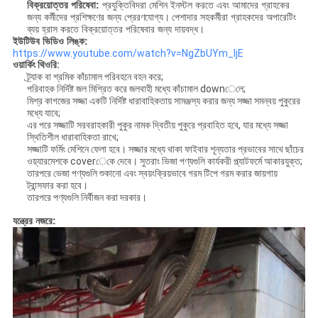
বিক্রয়োত্তর পরিষেবা:
প্রযুক্তিবিদরা মেশিন ইনস্টল করতে এবং আমাদের গ্রাহকের
জন্য কর্মীদের প্রশিক্ষণের জন্য প্রেরণযোগ্য।
পেশাদার সহকর্মীরা গ্রাহকদের অপারেটিং
ব্যয় হ্রাস করতে বিক্রয়োত্তর পরিষেবার জন্য দায়বদ্ধ।
ইউটিউব ভিডিও লিঙ্ক:
https://www.youtube.com/watch?v=NgZbUYm_IjE
ওয়ার্কিং থিওরি:
ট্র্যাক বা শ্রমিক কাঁচামাল পরিবহনে বহন করে;
পরিবাহক নির্দিষ্ট জল মিশ্রিত করে জলবাহী মধ্যে কাঁচামাল downেলে;
মিশ্র কাগজের সজ্জা একটি নির্দিষ্ট ধারাবাহিকতায় সামঞ্জস্য করার জন্য সজ্জা সমন্বয় পুকুরের
মধ্যে যাবে;
এর পরে সজ্জাটি সরবরাহকারী পুকুর নামক দ্বিতীয় পুকুরে প্রবাহিত হবে, যার মধ্যে সজ্জা
স্থিতিশীল ধারাবাহিকতা রাখে;
সজ্জাটি ফর্মিং মেশিনে ফেলা হবে। সজ্জার মধ্যে থাকা ফাইবার শূন্যতার প্রভাবের সাথে ছাঁচের
ওয়্যারমেশকে coverেকে দেবে। সুতরাং ভিজা পণ্যগুলি কার্যকরী প্ল্যাটফর্মে আকারযুক্ত;
তারপরে ভেজা পণ্যগুলি শুকানো এবং স্বয়ংক্রিয়ভাবে গরম টিপে গরম করার জায়গায়
ট্রান্সফার করা হবে।
তারপরে পণ্যগুলি নির্বীজন করা দরকার।
যন্ত্রের নজরে: