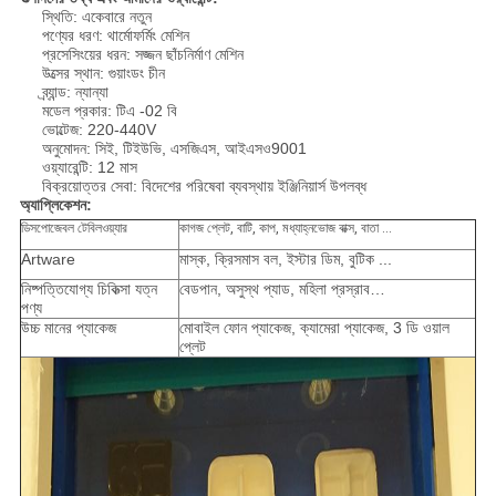
স্থিতি: একেবারে নতুন
পণ্যের ধরণ: থার্মোফর্মিং মেশিন
প্রসেসিংয়ের ধরন: সজ্জন ছাঁচনির্মাণ মেশিন
উত্সের স্থান: গুয়াংডং চীন
ব্র্যান্ড: ন্যান্যা
মডেল প্রকার: টিএ -02 বি
ভোল্টেজ: 220-440V
অনুমোদন: সিই, টিইউভি, এসজিএস, আইএসও9001
ওয়্যারেন্টি: 12 মাস
বিক্রয়োত্তর সেবা: বিদেশের পরিষেবা ব্যবস্থায় ইঞ্জিনিয়ার্স উপলব্ধ
অ্যাপ্লিকেশন:
ডিসপোজেবল টেবিলওয়্যার
কাগজ প্লেট, বাটি, কাপ, মধ্যাহ্নভোজ বাক্স, বাতা ...
Artware
মাস্ক, ক্রিসমাস বল, ইস্টার ডিম, বুটিক ...
নিষ্পত্তিযোগ্য চিকিত্সা যত্ন
বেডপান, অসুস্থ প্যাড, মহিলা প্রস্রাব…
পণ্য
উচ্চ মানের প্যাকেজ
মোবাইল ফোন প্যাকেজ, ক্যামেরা প্যাকেজ, 3 ডি ওয়াল
প্লেট