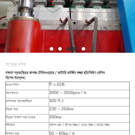
ম্যাপ
PRIVACY
POLICY
পণ্যের বর্ণনা
দক্ষতা স্বয়ংক্রিয় কাগজ টেবিলওয়্যার / কাটারি ভার্জিন সজ্জা ছাঁচনির্মাণ মেশিন
বিশেষ উল্লেখ:
টি এ-02B
মডেল টাইপ
3000 ~ 3500pcs / ঘঃ
ধারণক্ষমতা
300 মি
কর্মশালার প্রয়োজনীয়তা
2
230 ~ 250kw
বিদ্যুৎ খরচ
390kw
বিদ্যুত ইনস্টল করা হয়েছে
কাঁচামাল
ব্যাগস পাল্প / বাঁশের সজ্জা / খড়ের সজ্জা / কাঠের সজ্জা
50 ~ 60kg / ঘঃ
উপাদান খরচ