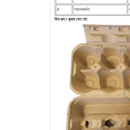
4
প্যাকেজগুলি
ডিম বক্স / ক্ল্যাম শেল শো: