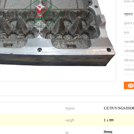
মডেল নম্
প্রদান:
ন্যূনতম 
মূল্য:
প্যাকেজি
ডেলিভারি
পরিশোধের
যোগানের 
স্ট্যান্ডার্ড:
CE/TUV/SGS/ISO9
ওয়ারেন্টি:
1 ২ মাস
রঙ:
সিলভার