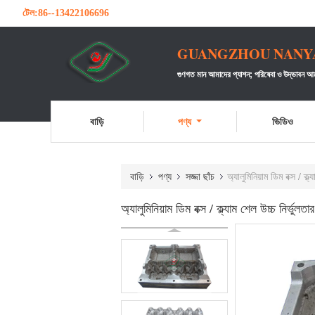
টেল:
86--13422106696
GUANGZHOU NANYA 
গুণগত মান আমাদের প্যাশন;
পরিষেবা ও উদ্ভাবন আম
বাড়ি
পণ্য
ভিডিও
বাড়ি
পণ্য
সজ্জা ছাঁচ
অ্যালুমিনিয়াম ডিম বক্স / ক্ল
অ্যালুমিনিয়াম ডিম বক্স / ক্ল্যাম শেল উচ্চ নির্ভুলত