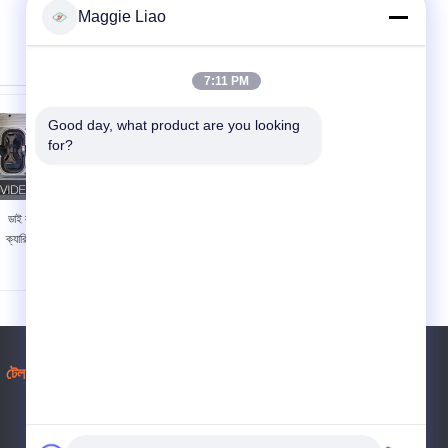
Maggie Liao
7:11 PM
Good day, what product are you looking 
for?
ডাই কাস্টিং 2 প্যাকড কাপ
সিএনসি মেডিকেল কিডনি ট্রে
ক্যারিয়ার / কাপ ধারক সজ্জন
টুলিং সজ্জন ছাঁচ / অ্যালুমিনিয়াম
ছাঁচটি মারা যায়
ব্রোঞ্জ ছাঁচ
টেল:
86-20-86022330