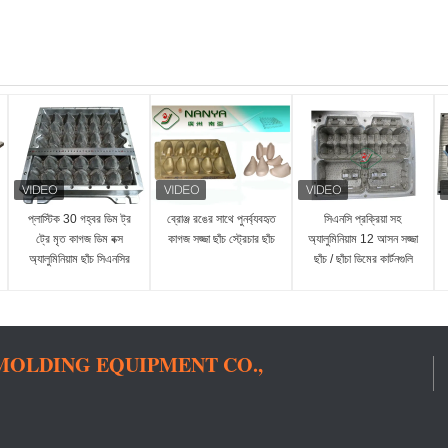
প্লাস্টিক 30 গহ্বর ডিম ট্র
ব্রোঞ্জ রঙের সাথে পুনর্ব্যবহৃত
সিএনসি প্রক্রিয়া সহ
ট্রে মৃত কাগজ ডিম বক্স
কাগজ সজ্জা ছাঁচ স্ট্রেচার ছাঁচ
অ্যালুমিনিয়াম 12 আসন সজ্জা
অ্যালুমিনিয়াম ছাঁচ সিএনসির
ছাঁচ / ছাঁচা ডিমের কার্টনগুলি
সাথে
OLDING EQUIPMENT CO.,