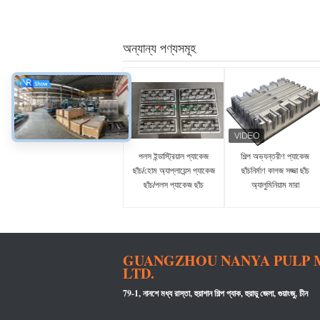
অন্যান্য পণ্যসমূহ
পলস ইন্ডাস্ট্রিয়াল প্যাকেজ
শিল্প অভ্যন্তরীণ প্যাকেজ
ছাঁচ/হোম অ্যাপ্লায়েন্স প্যাকেজ
ছাঁচনির্মাণ কাগজ সজ্জা ছাঁচ
ছাঁচ/পলস প্যাকেজ ছাঁচ
অ্যালুমিনিয়াম মারা
GUANGZHOU NANYA PULP M
LTD.
79-1, নানশে মধ্য রাস্তা, হুয়াশান শিল্প প্যাক, হুয়াডু জেলা, গুয়াংজু, চীন