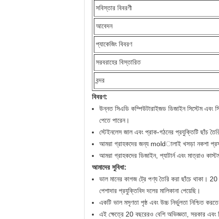
সবিস্তার বিবরণী
আবেদন
প্যাকেজিং বিবরণ
সরবরাহের বিস্তারিত
বন্দর
বিবরণ:
উন্নত সিএডি কম্পিউটারাইজড ডিজাইন সিস্টেম এবং সিএনসি 
পেতে পারেন।
স্টেইনলেস জাল এবং প্রাক-গঠনের প্রযুক্তিটি ছাঁচ তৈ
আমরা গ্রাহকদের জন্য moldালাই খসড়া নকশা প্রস্তাব
আমরা গ্রাহকদের ডিজাইন, প্যাটার্ন এবং মাত্রাও কাস্ট
আমাদের সুবিধা:
ভাল মানের কাগজ ট্রে পণ্য তৈরি করা ছাঁচে থাকা। 20
পেশাদার প্রযুক্তিবিদ দলের মালিকানা পেয়েছি।
একটি ভাল মসৃণতা পৃষ্ঠ এবং উচ্চ নির্ভুলতা নিশ্চিত কর
এই ক্ষেত্রে 20 বছরেরও বেশি অভিজ্ঞতা, সরকার এবং বিশ