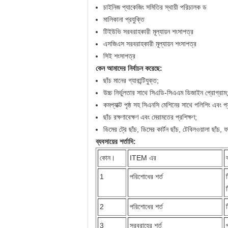
চাইনিজ প্যাকেজিং সমিতির স্থায়ী পরিচালক ড
মালিকানা প্রযুক্তি
টিইউভি সরবরাহকারী মূল্যায়ন শংসাপত্র
এসজিএস সরবরাহকারী মূল্যায়ন শংসাপত্র
সিই শংসাপত্র
কেন আমাদের নির্বাচন করেছে:
ছাঁচ মানের গ্যারান্টিযুক্ত;
উচ্চ নির্ভুলতার সাথে সিএডি-সিএএম ডিজাইন প্রোগ্রাম
কমপ্যাক্ট পৃষ্ঠ সহ সিএনসি মেশিনের সাথে পলিশিং এবং প্
ছাঁচ রক্ষণাবেক্ষণ এবং মেরামতের প্রশিক্ষণ;
ডিমের ট্রে ছাঁচ, ডিমের কার্টন ছাঁচ, টেবিলওয়ালা ছাঁচ, ফ
ব্যবসায়ের শর্তাদি:
কোন।
ITEM এর
ব
1
পরিশোধের শর্ত
2
পরিশোধের শর্ত
3
সরবরাহের শর্ত