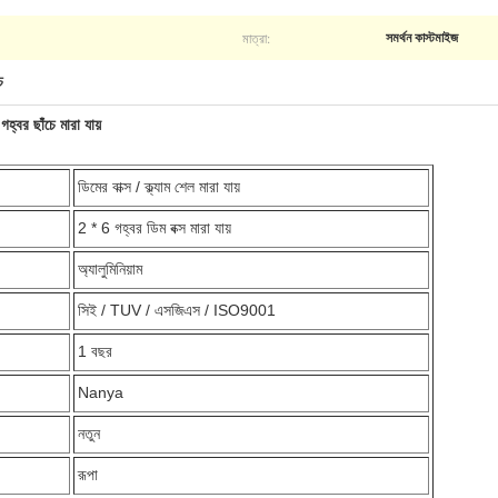
মাত্রা:
সমর্থন কাস্টমাইজ
চ
 গহ্বর ছাঁচে মারা যায়
ডিমের বাক্স / ক্ল্যাম শেল মারা যায়
2 * 6 গহ্বর ডিম বক্স মারা যায়
অ্যালুমিনিয়াম
সিই / TUV / এসজিএস / ISO9001
1 বছর
Nanya
নতুন
রূপা