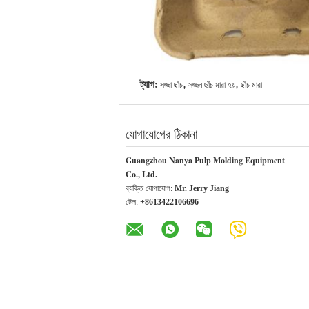
ট্যাগ:
,
,
সজ্জা ছাঁচ
সজ্জন ছাঁচ মারা হয়
ছাঁচ মারা
যোগাযোগের ঠিকানা
Guangzhou Nanya Pulp Molding Equipment
Co., Ltd.
ব্যক্তি যোগাযোগ:
Mr. Jerry Jiang
টেল:
+8613422106696