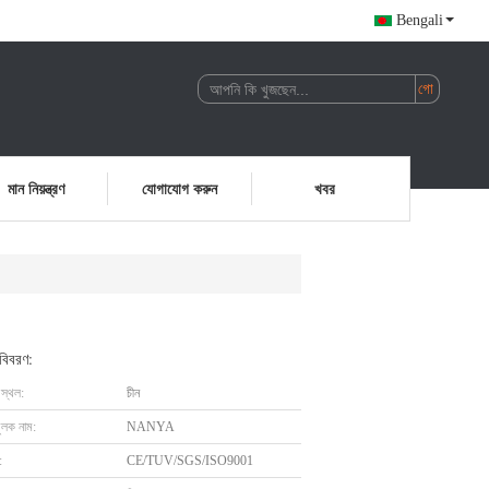
Bengali
মান নিয়ন্ত্রণ
যোগাযোগ করুন
খবর
 বিবরণ:
 স্থল:
চীন
ুলক নাম:
NANYA
:
CE/TUV/SGS/ISO9001