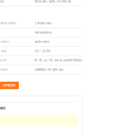
বার:
ডিমের বাক্স / ক্ল্যাম শেল মারা যায়
চাহিদার পরিমাণ:
1 বিন্যাস করুন
আলোচনাযোগ্য
ং বিবরণ:
কাঠের মামলা
 সময়:
15 ~ 25 দিন
 শর্ত:
টি / টি, এল / সি, নগদ বা ওয়েস্টার্ন ইউনিয়ন
ক্ষমতা:
100000 সেট প্রতি বছর
যোগাযোগ
001