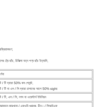
;
রক্রিয়াকরণ;
লের ট্রে ছাঁচ, চিকিত্সা যত্ন পণ্য ছাঁচ ইত্যাদি,
র্ণনা
টি / টি দ্বারা 50% কম পেমেন্ট,
টি / টি বা এল / সি দ্বারা চালানের আগে 50% sight
টি / টি, এল / সি, নগদ বা ওয়েস্টার্ন ইউনিয়ন
প্রাক্তন কারখানা / এফওবি গুয়াংজু, চীন। / সিআইএফ