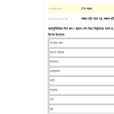
স্পেসিফিকেশন:
2*6 গহ্বর
বিশেষভাবে তুলে ধরা:
সজ্জন ছাঁচ মারা হয়
সজ্জন ছাঁ
,
অ্যালুমিনিয়াম ডিম বক্স / ক্ল্যাম শেল উচ্চ নির্ভুলতার সাথে 6
বিশেষ উল্লেখ:
পণ্যের ধরন
মডেল নম্বার
উপাদান
সাক্ষ্যদান
পাটা
তরবার
শর্ত
রঙ