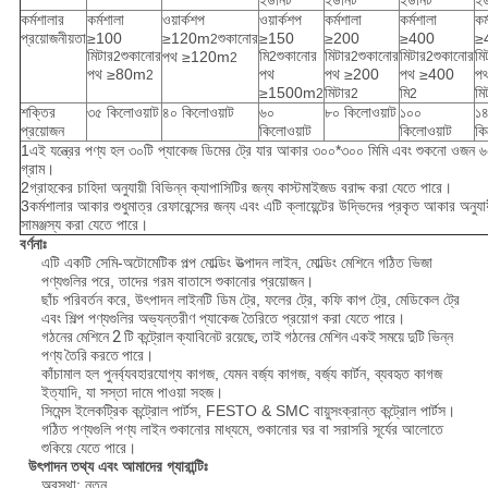
ইউনিট
ইউনিট
ইউনিট
ইউ
কর্মশালার
কর্মশালা
ওয়ার্কশপ
ওয়ার্কশপ
কর্মশালা
কর্মশালা
কর
প্রয়োজনীয়তা
≥100
≥120m
শুকানোর
≥150
≥200
≥400
≥
2
মিটার
শুকানোর
মি
শুকানোর
মিটার
শুকানোর
মিটার
শুকানোর
মি
পথ ≥120m
2
2
2
2
2
পথ ≥80m
পথ
পথ ≥200
পথ ≥400
প
2
≥1500m
মিটার
মি
মি
2
2
2
শক্তির
৩৫ কিলোওয়াট
৪০ কিলোওয়াট
৬০
৮০ কিলোওয়াট
১০০
১
প্রয়োজন
কিলোওয়াট
কিলোওয়াট
কি
1এই যন্ত্রের পণ্য হল ৩০টি প্যাকেজ ডিমের ট্রে যার আকার ৩০০*৩০০ মিমি এবং শুকনো ওজন 
গ্রাম।
2গ্রাহকের চাহিদা অনুযায়ী বিভিন্ন ক্যাপাসিটির জন্য কাস্টমাইজড বরাদ্দ করা যেতে পারে।
3কর্মশালার আকার শুধুমাত্র রেফারেন্সের জন্য এবং এটি ক্লায়েন্টের উদ্ভিদের প্রকৃত আকার অনুযায়
সামঞ্জস্য করা যেতে পারে।
বর্ণনাঃ
এটি একটি সেমি-অটোমেটিক পল্প মোল্ডিং উত্পাদন লাইন, মোল্ডিং মেশিনে গঠিত ভিজা
পণ্যগুলির পরে, তাদের গরম বাতাসে শুকানোর প্রয়োজন।
ছাঁচ পরিবর্তন করে, উৎপাদন লাইনটি ডিম ট্রে, ফলের ট্রে, কফি কাপ ট্রে, মেডিকেল ট্রে
এবং শিল্প পণ্যগুলির অভ্যন্তরীণ প্যাকেজ তৈরিতে প্রয়োগ করা যেতে পারে।
গঠনের মেশিনে 2 টি কন্ট্রোল ক্যাবিনেট রয়েছে, তাই গঠনের মেশিন একই সময়ে দুটি ভিন্ন
পণ্য তৈরি করতে পারে।
কাঁচামাল হল পুনর্ব্যবহারযোগ্য কাগজ, যেমন বর্জ্য কাগজ, বর্জ্য কার্টন, ব্যবহৃত কাগজ
ইত্যাদি, যা সস্তা দামে পাওয়া সহজ।
সিমেন্স ইলেকট্রিক কন্ট্রোল পার্টস, FESTO & SMC বায়ুসংক্রান্ত কন্ট্রোল পার্টস।
গঠিত পণ্যগুলি পণ্য লাইন শুকানোর মাধ্যমে, শুকানোর ঘর বা সরাসরি সূর্যের আলোতে
শুকিয়ে যেতে পারে।
উৎপাদন তথ্য এবং আমাদের গ্যারান্টিঃ
অবস্থা: নতুন