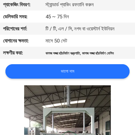
প্যাকেজিং বিবরণ:
স্ট্যান্ডার্ড প্যাকিং রফতানি করুন
কারখানা
ডেলিভারি সময়:
45 ~ 75 দিন
ভ্রমণ
পরিশোধের শর্ত:
টি / টি, এল / সি, নগদ বা ওয়েস্টার্ন ইউনিয়ন
যোগানের ক্ষমতা:
মাসে 50 সেট
মান
লক্ষণীয় করা:
,
নিয়ন্ত্রণ
কাগজ সজ্জা ছাঁচনির্মাণ যন্ত্রপাতি
কাগজ সজ্জা ছাঁচনির্মাণ মেশিন
ভালো দাম
যোগাযোগ
করুন
খবর
সাইট