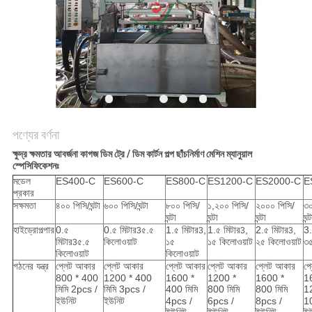
ম্যাপ
PRIVACY
POLICY
পণ্যের বর্ণনা
ক্ষুদ্র ক্ষমতার আবর্জনা কাগজ ডিম ট্রে / ডিম কার্টন পল্প ছাঁচনির্মাণ মেশিন ম্যানুয়াল
স্পেসিফিকেশনঃ
মডেল
ES400-C
ES600-C
ES800-C
ES1200-C
ES2000-C
E
প্রকার
সক্ষমতা
৪০০ পিসি/ঘন্টা
৬০০ পিসি/ঘন্টা
৮০০ পিসি/
১,২০০ পিসি/
২০০০ পিসি/
৩০
ঘন্টা
ঘন্টা
ঘন্টা
ঘন্ট
হাইড্রোপল্পার
0.৫
0.৫ মিটার
৫.৫
1.৫ মিটার
,
1.৫ মিটার
,
2.৫ মিটার
,
3.
3
3
3
3
মিটার
৫.৫
কিলোওয়াট
১৫
১৫ কিলোওয়াট
২৫ কিলোওয়াট
৩৫
3
কিলোওয়াট
কিলোওয়াট
গঠনের যন্ত্র
প্লেট আকার
প্লেট আকার
প্লেট আকার
প্লেট আকার
প্লেট আকার
প্
800 * 400
1200 * 400
1600 *
1200 *
1600 *
1
মিমি 2pcs /
মিমি 3pcs /
400 মিমি
800 মিমি
800 মিমি
12
ইউনিট
ইউনিট
4pcs /
6pcs /
8pcs /
1