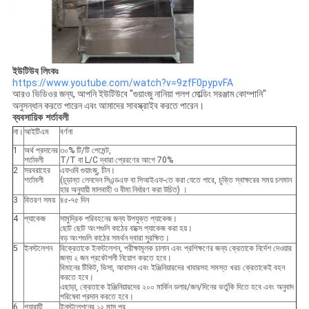
ইউটিউব লিংকঃ
https://www.youtube.com/watch?v=9zfF0pypvFA
আরও ভিডিওর জন্য, আপনি ইউটিউবে "গুয়াংজু নানিয়া পলপ মোল্ডিং সরঞ্জাম কোম্পানি"
অনুসন্ধান করতে পারেন এবং আমাদের সাবস্ক্রাইব করতে পারেন।
ব্যবসায়িক শর্তাবলী
না।
আইটিএম
বর্ণনা
1
অর্থ প্রদানের
৩০% টি/টি পেমেন্ট,
শর্তাবলী
T/T বা L/C দ্বারা প্রেরণের আগে 70%
2
সরবরাহের
এফওবি গুয়াংজু, চীন।
শর্তাবলী
(চূড়ান্ত লেনদেন সিএন্ডএফ বা সিআইএফ-তে করা যেতে পারে, চুক্তি স্বাক্ষরের সময় চলমান
হার অনুযায়ী মালবাহী ও বীমা নির্ধারণ করা উচিত) ।
3
বিতরণ সময়
৪৫-৭৫ দিন
4
প্যাকেজ
সামুদ্রিক পরিবহনের জন্য উপযুক্ত প্যাকেজ।
ছোট ছোট অংশগুলি কাঠের বাক্সে প্যাকেজ করা হয়।
বড় অংশগুলি কাঠের সমর্থন দ্বারা সুরক্ষিত।
5
ইনস্টলেশন
বিক্রেতাকে ইনস্টলেশন, পরীক্ষামূলক চালান এবং প্রশিক্ষণের জন্য ক্রেতাকে নির্দেশ দেওয়ার
জন্য ২ জন প্রকৌশলী নিয়োগ করতে হবে।
বিমানের টিকিট, ভিসা, আবাসন এবং ইঞ্জিনিয়ারদের খাবারসহ সমস্ত খরচ ক্রেতাকেই বহন
করতে হবে।
এছাড়া, ক্রেতাকে ইঞ্জিনিয়ারদের ২০০ মার্কিন ডলার/জন/দিনের ভর্তুকি দিতে হবে এবং অনুবাদ
পরিষেবা প্রদান করতে হবে।
6
গ্যারান্টি
ইনস্টলেশনের ১২ মাস পর