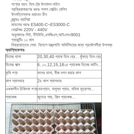
পণ্যের ধরন: ডিম ট্রে উৎপাদন লাইন
প্রক্রিয়াকরণের ধরনঃ পলাপ মোল্ডিং মেশিন
উৎপত্তিস্থলঃ গুয়াংডং চীন
ব্র্যান্ডঃ ন্যানিয়া
মডেলের ধরনঃ ES400-C~ES3000-C
ভোল্টেজঃ 220V - 440V
অনুমোদনঃ সিই, টিইউভি,এসজিএস,আইএসও9001
গ্যারান্টিঃ ১২ মাস
বিক্রয়োত্তর সেবা: বিদেশে যন্ত্রপাতি সার্ভিসিংয়ের জন্য প্রকৌশলীরা উপলব্ধ
অ্যাপ্লিকেশনঃ
ডিমের থালা
20,30,40 প্যাক ডিম থ্রে... কুঁকড়ে ডিম থ্রে
ডিমের বাক্স
6, ১০,12,15,18২৪ প্যাকেজ ডিমের কার্টন...
কৃষি পণ্য
ফলের থালা, বীজ বপন করার কাপ
কাপ স্যালভার
2৪ কাপ স্যালভার
এককালীন চিকিৎসা পণ্য
বেডপ্যান, অসুস্থ প্যাড, মহিলা মূত্রাশয়...
প্যাকেজ
জুতোর গাছ, শিল্প প্যাকেজ...