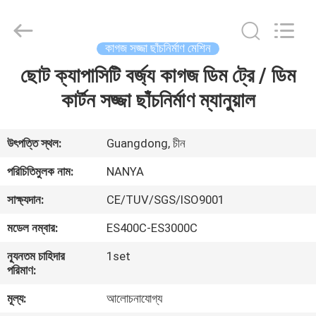
Nanya
Pulp
Molding
Equipment
Co.,
কাগজ সজ্জা ছাঁচনির্মাণ মেশিন
Ltd..
All
Rights
ছোট ক্যাপাসিটি বর্জ্য কাগজ ডিম ট্রে / ডিম
বাড়ি
Reserved.
কার্টন সজ্জা ছাঁচনির্মাণ ম্যানুয়াল
পণ্য
উৎপত্তি স্থল:
Guangdong, চীন
ভিডিও
পরিচিতিমুলক নাম:
NANYA
সাক্ষ্যদান:
CE/TUV/SGS/ISO9001
VR
মডেল নম্বার:
ES400C-ES3000C
প্রদর্শন
ন্যূনতম চাহিদার
1set
পরিমাণ:
আমাদের
মূল্য:
আলোচনাযোগ্য
সম্পর্কে