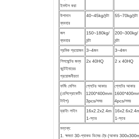
ইনস্টল করা
উপাদান
40~45kg/ঘন্টা
55~70kg/ঘন্টা
ব্যবহার
জল
150~180kg/
200~300kg/
ব্যবহার
ঘন্টা
ঘন্টা
শ্রমিক প্রয়োজন
3~4জন
3~4জন
শিপমেন্টের জন্য
2x 40HQ
2 x 40HQ
কন্টেইনারের
প্রয়োজনীয়তা
ফর্মিং মেশিন
প্লেটের আকার
প্লেটের আকার
(রেসিপ্রোকেটিং
1200*400mm
1600*400m
টাইপ)
3pcs/সময়
4pcs/সময়
ড্রাইং লাইন
16x2.2x2.4m
16x2.6x2.4
1-স্তর
1-স্তর
মন্তব্য:
1. ক্ষমতা 30-প্যাকড ডিমের ট্রে (আকার 300x30