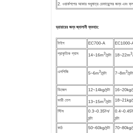
2. ওয়ার্কশপের আকার শুধুমাত্র রেফারেন্সের জন্য এবং ক্লায
ড্রায়ারের জন্য জ্বালানী ব্যবহার:
টাইপ
EC700-A
EC1000-
প্রাকৃতিক গ্যাস
3
3
14~16m
/ঘন্টা
18~22m
এলপিজি
3
3
5~6m
/ঘন্টা
7~8m
/ঘন্ট
ডিজেল
12~14kg/ঘন্টা
16~20kg/ঘন
ভারী তেল
18~21kg/ঘন
3
13~15m
/ঘন্টা
স্টিম
0.3~0.35টন/
0.4~0.45ট
ঘন্টা
ঘন্টা
কাঠ
50~60kg/ঘন্টা
70~80kg/ঘন