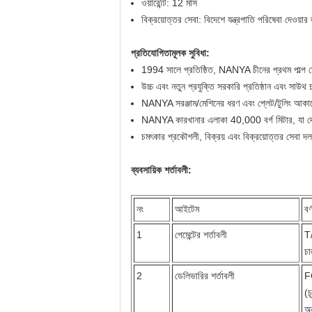
ওয়ারেন্টি: 12 মাস
বিক্রয়োত্তর সেবা: বিদেশে যন্ত্রপাতি পরিষেবা দেওয়া
প্রতিযোগিতামূলক সুবিধা:
1994 সালে প্রতিষ্ঠিত, NANYA চীনের প্রথম পাল্প মো
উচ্চ এবং নতুন প্রযুক্তি সরকারি প্রতিষ্ঠান এবং সাউ
NANYA সরঞ্জাম/মেশিনের ধরণ এবং প্লেট/টুলিং আকারে
NANYA কারখানার এলাকা 40,000 বর্গ মিটার, যা দেশ
চমৎকার প্রকৌশলী, বিক্রয় এবং বিক্রয়োত্তর সেবা দল আ
ব্যবসায়িক শর্তাবলী:
নং
আইটেম
বর্
1
পেমেন্টের শর্তাবলী
T/
চ
2
ডেলিভারির শর্তাবলী
FO
(চ
অন