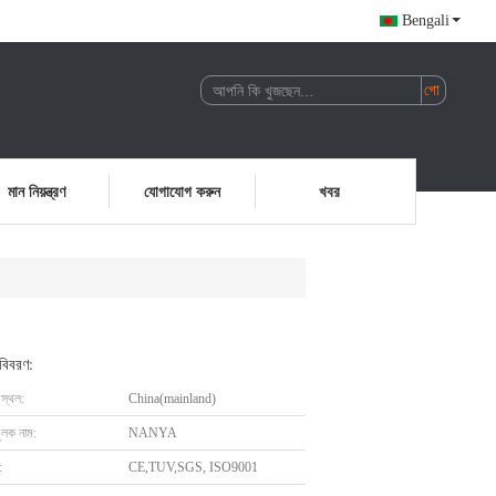
Bengali
মান নিয়ন্ত্রণ
যোগাযোগ করুন
খবর
 বিবরণ:
 স্থল:
China(mainland)
ুলক নাম:
NANYA
:
CE,TUV,SGS, ISO9001