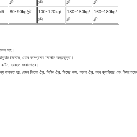
ঘন্টা
ঘন্টা
ঘন্টা
ঘন্টা
্টা
80~90kg/ঘন্টা
100~120kg/
130~150kg/
160~180kg/
ঘন্টা
ঘন্টা
ঘন্টা
টোমেশন সহ।
্যাকুয়াম সিস্টেম, এয়ার কম্প্রেসার সিস্টেম অন্তর্ভুক্ত।
য কার্টন, ব্যবহৃত সংবাদপত্র।
্য ব্যবহৃত হয়, যেমন ডিমের ট্রে, সিডিং ট্রে, ডিমের বাক্স, ফলের ট্রে, কাপ ক্যারিয়ার এবং ডিসপো