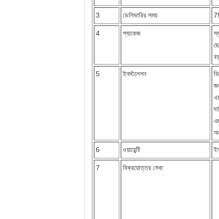
3
ডেলিভারির সময়
7
4
প্যাকেজ
সম
ছো
বড
5
ইনস্টলেশন
বি
জ
এয
দা
এছ
অন
6
ওয়ারেন্টি
ইন
7
বিক্রয়োত্তর সেবা