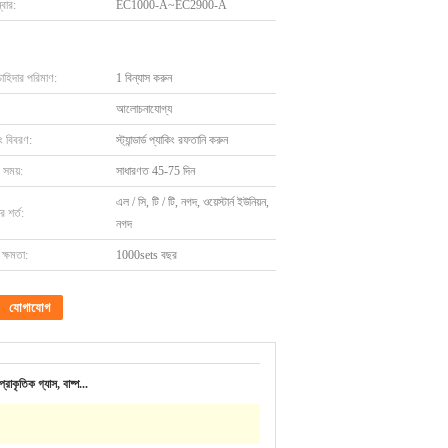
বার:
EC1000-A~EC2900-A
চাহিদার পরিমাণ:
1 বিন্যাস করুন
আলোচনাযোগ্য
ং বিবরণ:
স্ট্যান্ডার্ড প্যাকিং রফতানি করুন
 সময়:
সাধারণত 45-75 দিন
এল / সি, টি / টি, নগদ, ওয়েস্টার্ন ইউনিয়ন,
 শর্ত:
নগদ
ক্ষমতা:
1000sets বছর
যোগাযোগ
রাকৃতিক গ্যাস, বাষ্প...