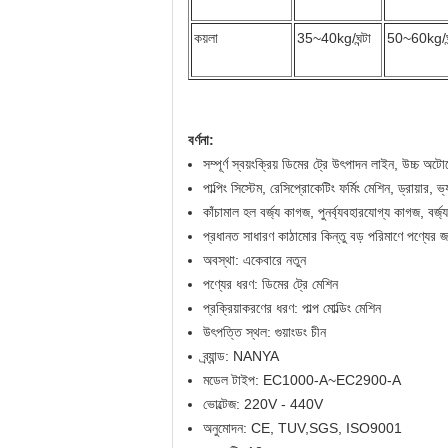
কয়লা
35~40kg/ঘন্টা
50~60kg/ঘন
বর্ণনা:
সম্পূর্ণ স্বয়ংক্রিয় ডিমের ট্রে উৎপাদন লাইন, উচ্চ অ
পাল্পিং সিস্টেম, রেসিপ্রোকেটিং ফর্মিং মেশিন, ড্রায়ার, ভ
কাঁচামাল হল বর্জ্য কাগজ, পুনর্ব্যবহারযোগ্য কাগজ, বর্জ্
প্রধানত সাধারণ কাঠামোর কিন্তু বড় পরিমাণে পণ্যের জন
অবস্থা: একেবারে নতুন
পণ্যের ধরণ: ডিমের ট্রে মেশিন
প্রক্রিয়াকরণের ধরণ: পাল্প মোল্ডিং মেশিন
উৎপত্তি স্থল: গুয়াংডং চীন
ব্র্যান্ড: NANYA
মডেল টাইপ: EC1000-A~EC2900-A
ভোল্টেজ: 220V - 440V
অনুমোদন: CE, TUV,SGS, ISO9001