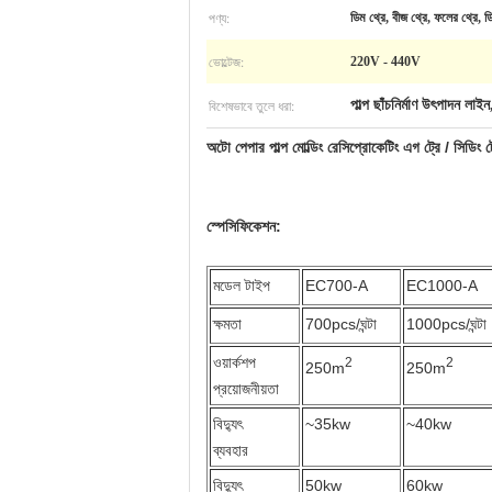
পণ্য:
ডিম থ্রে, বীজ থ্রে, ফলের থ্রে, ডি
ভোল্টেজ:
220V - 440V
বিশেষভাবে তুলে ধরা:
পাল্প ছাঁচনির্মাণ উৎপাদন লাইন
অটো পেপার পাল্প মোল্ডিং রেসিপ্রোকেটিং এগ ট্রে / সিডিং ট
স্পেসিফিকেশন:
মডেল টাইপ
EC700-A
EC1000-A
ক্ষমতা
700pcs/ঘন্টা
1000pcs/ঘন্টা
ওয়ার্কশপ
2
2
250m
250m
প্রয়োজনীয়তা
বিদ্যুৎ
~35kw
~40kw
ব্যবহার
বিদ্যুৎ
50kw
60kw