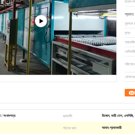
মডেল নম্
প্রদান:
ন্যূনতম 
মূল্য:
প্যাকেজি
ডেলিভারি
পরিশোধের
যোগানের 
জ্বালানী:
 / সংবাদপত্র
ডিজেল, ভারী তেল, এলপিজি, প্
গঠনের ধরন:
আদান-প্রদানকারী