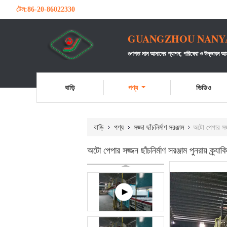
টেল:
86-20-86022330
GUANGZHOU NANYA 
গুণগত মান আমাদের প্যাশন;
পরিষেবা ও উদ্ভাবন আম
বাড়ি
পণ্য
ভিডিও
বাড়ি
পণ্য
সজ্জা ছাঁচনির্মাণ সরঞ্জাম
অটো পেপার সজ্জন
অটো পেপার সজ্জন ছাঁচনির্মাণ সরঞ্জাম পুনরায় ক্র্যা