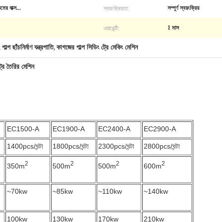
স্বয়ংক্রিয়তা:
মের বাক্স...
সম্পূর্ণ স্বয়ংক্রিয়
ওয়ারেন্টি:
1 মাস
পাল্প ছাঁচনির্মাণ যন্ত্রপাতি
কাগজের পাল্প সিডিং ট্রে মেকিং মেশিন
,
,
্রে তৈরির মেশিন
EC1500-A
EC1900-A
EC2400-A
EC2900-A
1400pcs/ঘন্টা
1800pcs/ঘন্টা
2300pcs/ঘন্টা
2800pcs/ঘন্টা
2
2
2
2
350m
500m
500m
600m
~70kw
~85kw
~110kw
~140kw
100kw
130kw
170kw
210kw