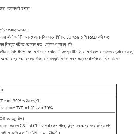
র জন্য প্রকৌশলী উপলব্ধ
ল্ডিং প্রস্তুতকারক;
থ চায়না ইউনিভার্সিটি অফ টেকনোলজির সাথে মিলিত, 30 জনের বেশি R&D কর্মী সহ;
র বিস্তৃত পরিসর সরবরাহ করে, সেইসাথে ব্যাপক ছাঁচ;
ীয় চাহিদার 60% এর বেশি অবদান রাখে, ইতিমধ্যে 80 টিরও বেশি দেশ ও অঞ্চলে রপ্তানি হয়েছে;
মাদের গ্রাহকদের জন্য দীর্ঘমেয়াদী সন্তুষ্টি নিশ্চিত করার জন্য সেরা পরিষেবা নিয়ে আসে।
ণনা
T দ্বারা 30% ডাউন পেমেন্ট,
ালানের আগে T/T বা L/C দ্বারা 70%
B গুয়াংজু, চীন।
ূড়ান্ত লেনদেন C&F বা CIF এ করা যেতে পারে, চুক্তি স্বাক্ষরের সময় বর্তমান হার
ুযায়ী মালবাহী এবং বীমা নির্ধারণ করা উচিত)।