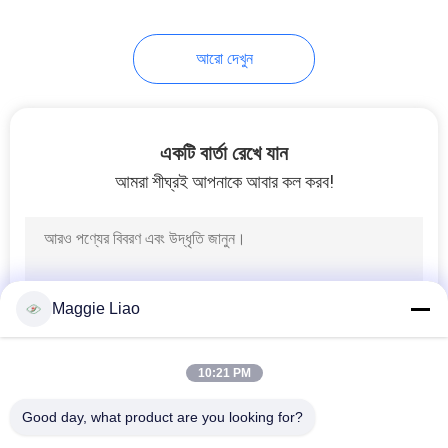
12
আরো দেখুন
উচ্চ-শ্রেণীর শিল্প প্যাকেজিং
সরঞ্জাম
একটি বার্তা রেখে যান
আমরা শীঘ্রই আপনাকে আবার কল করব!
13
ইন্ডাস্ট্রিয়াল প্যাকেজিং সেল্প
Maggie Liao
ট্রে সরঞ্জাম
10:21 PM
Good day, what product are you looking for?