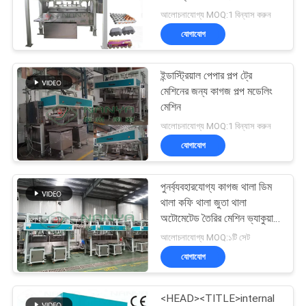
ম্যাপ
আলোচনাযোগ্য MOQ:1 বিন্যাস করুন
যোগাযোগ
PRIVACY
63
POLICY
ইন্ডাস্ট্রিয়াল পেপার পল্প ট্রে
টেবিলওয়্যার মেকিং মেশিন
মেশিনের জন্য কাগজ পল্প মডেলিং
মেশিন
আলোচনাযোগ্য MOQ:1 বিন্যাস করুন
যোগাযোগ
পুনর্ব্যবহারযোগ্য কাগজ থালা ডিম
51
থালা কফি থালা জুতা থালা
অটোমেটেড তৈরির মেশিন ভ্যাকুয়াম
ডিম কার্টন মেশিন
adsorption নতুন ব্যবসা গঠন
আলোচনাযোগ্য MOQ:১টি সেট
যোগাযোগ
<HEAD><TITLE>internal