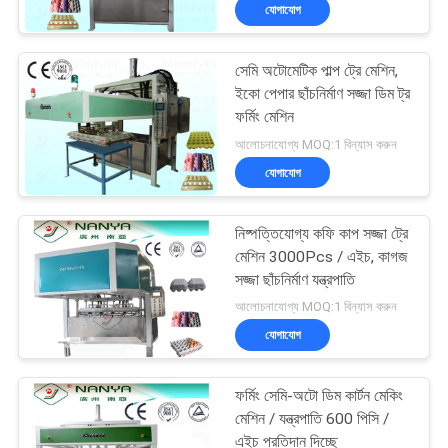
যোগাযোগ
কারখানা
সেমি অটোমেটিক পাল্প ট্রে মেশিন,
ভ্রমণ
67
ইকো পেপার ছাঁচনির্মাণ সজ্জা ডিম ট্র
ফর্মিং মেশিন
ডিম ট্রে মেশিন
মান
আলোচনাযোগ্য MOQ:1 বিন্যাস করুন
যোগাযোগ
নিয়ন্ত্রণ
নিষ্পত্তিযোগ্য কফি কাপ সজ্জা ট্রে
যোগাযোগ
মেশিন 3000Pcs / এইচ, কাগজ
করুন
সজ্জা ছাঁচনির্মাণ যন্ত্রপাতি
16
আলোচনাযোগ্য MOQ:1 বিন্যাস করুন
যোগাযোগ
খবর
প্যাকেজিং মেশিন
ফর্মিং সেমি-অটো ডিম কার্টন মেকিং
সাইট
মেশিন / যন্ত্রপাতি 600 পিসি /
এইচ প্রতিদান দিচ্ছে