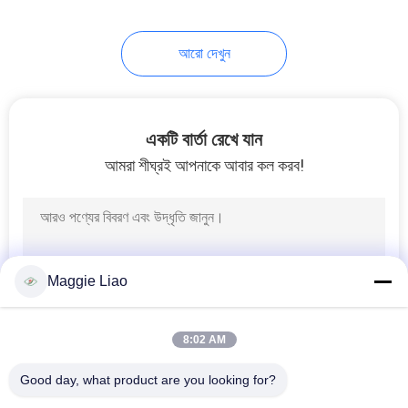
12
আরো দেখুন
উচ্চ-শ্রেণীর শিল্প প্যাকেজিং
সরঞ্জাম
একটি বার্তা রেখে যান
আমরা শীঘ্রই আপনাকে আবার কল করব!
13
ইন্ডাস্ট্রিয়াল প্যাকেজিং সেল্প
Maggie Liao
ট্রে সরঞ্জাম
8:02 AM
Good day, what product are you looking for?