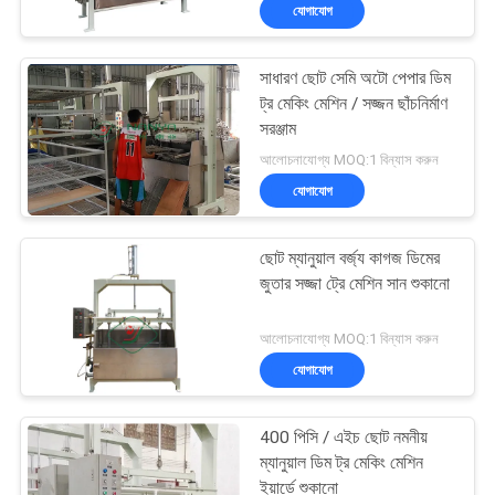
যোগাযোগ
কারখানা
সাধারণ ছোট সেমি অটো পেপার ডিম
ভ্রমণ
67
ট্র মেকিং মেশিন / সজ্জন ছাঁচনির্মাণ
সরঞ্জাম
ডিম ট্রে মেশিন
মান
আলোচনাযোগ্য MOQ:1 বিন্যাস করুন
যোগাযোগ
নিয়ন্ত্রণ
ছোট ম্যানুয়াল বর্জ্য কাগজ ডিমের
যোগাযোগ
জুতার সজ্জা ট্রে মেশিন সান শুকানো
করুন
16
আলোচনাযোগ্য MOQ:1 বিন্যাস করুন
যোগাযোগ
খবর
প্যাকেজিং মেশিন
400 পিসি / এইচ ছোট নমনীয়
সাইট
ম্যানুয়াল ডিম ট্র মেকিং মেশিন
ইয়ার্ডে শুকানো