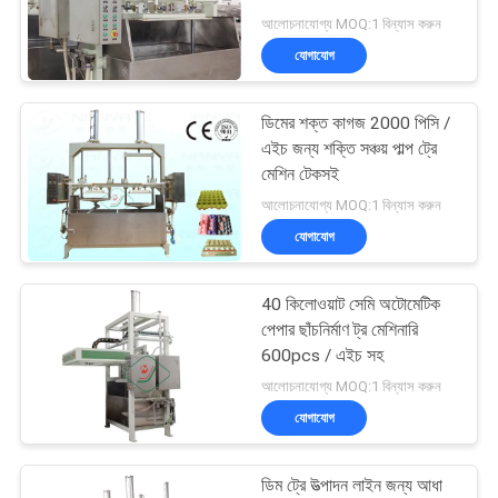
ম্যাপ
আলোচনাযোগ্য MOQ:1 বিন্যাস করুন
যোগাযোগ
PRIVACY
63
POLICY
ডিমের শক্ত কাগজ 2000 পিসি /
টেবিলওয়্যার মেকিং মেশিন
এইচ জন্য শক্তি সঞ্চয় পাল্প ট্রে
মেশিন টেকসই
আলোচনাযোগ্য MOQ:1 বিন্যাস করুন
যোগাযোগ
40 কিলোওয়াট সেমি অটোমেটিক
51
পেপার ছাঁচনির্মাণ ট্র মেশিনারি
600pcs / এইচ সহ
ডিম কার্টন মেশিন
আলোচনাযোগ্য MOQ:1 বিন্যাস করুন
যোগাযোগ
ডিম ট্রে উত্পাদন লাইন জন্য আধা