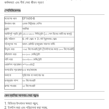
কর্মক্ষমতা এবং দীর্ঘ সেবা জীবন গ্রহণ
স্পেসিফিকেশনঃ
মডেলের ধরন
EF1600-B
উৎপাদন নাম
একক সিলিন্ডার মেশিন
ব্র্যান্ড
ন্যানিয়া
আউটপুট প্রতি ঘন্টা
১৪০০-১৬০০ পিসি/ঘন্টা (১২ সেল ডিমের কার্টনের জন্য)
ছাঁচ পরিমাণ
6 সেট মোল্ড + 3 সেট ট্রান্সফার মোল্ড
গঠনমূলক পথ
ডাবল রোটারি ভ্যাকুয়াম সাকশন ফর্মিং
বিদ্যুৎ খরচ
~৬৫ কিলোওয়াট/ঘন্টা (ইনস্টলডের জন্য ১০০ কিলোওয়াট)
কাঁচামাল খরচ
৮০-১০০ কেজি/ঘন্টা
পানি খরচ
৩০০-৪০০ কেজি/ঘন্টা
ওয়ার্কশপ প্রয়োজন
>=৩০০m2
অপারেটর প্রয়োজন
৩-৪ জন/জাহাজ
শুকানো
সূর্যালোক বা শুকানোর ঘর
ভ্যাকুয়াম পাম্প
৩০ কিলোওয়াট
পল্পার পাওয়ার
১৫ কিলোওয়াট
কেন ন্যানিয়া আপনার সেরা পছন্দঃ
1. বিভিন্ন উৎপাদন ক্ষমতা পছন্দ;
2. ইনস্টল করা এবং পরিচালনা করা সহজ;