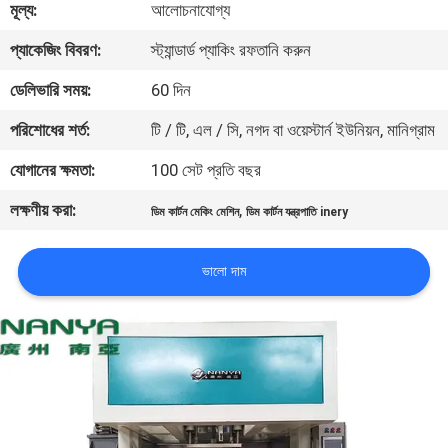
মূল্য:
আলোচনাযোগ্য
কারখানা
প্যাকেজিং বিবরণ:
স্ট্যান্ডার্ড প্যাকিং রফতানি করুন
ভ্রমণ
ডেলিভারি সময়:
60 দিন
পরিশোধের শর্ত:
টি / টি, এল / সি, নগদ বা ওয়েস্টার্ন ইউনিয়ন, মানিগ্রাম
মান
যোগানের ক্ষমতা:
100 সেট প্রতি বছর
নিয়ন্ত্রণ
লক্ষণীয় করা:
,
ডিম কার্টন মেকিং মেশিন
ডিম কার্টন যন্ত্রপাতি inery
যোগাযোগ
ভালো দাম
করুন
খবর
সাইট