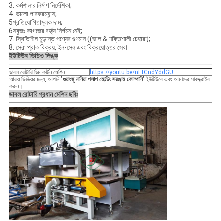
3. কর্মশালার নির্মাণ নির্দেশিকা;
4. ভালো পারফরম্যান্স;
5প্রতিযোগিতামূলক দাম;
6সবুজঃ কাগজের বর্জ্য নির্গমন নেই;
7. স্থিতিশীল চূড়ান্ত পণ্যের গুণমান ((ভাল & শক্তিশালী চেহারা);
8. সেরা প্রাক বিক্রয়, ইন-সেল এবং বিক্রয়োত্তর সেবা
ইউটিউব ভিডিও লিঙ্ক
ডাবল রোটারি ডিম কার্টন মেশিন
https://youtu.be/nEtQndYddGU
আরও ভিডিওর জন্য, আপনি "
গুয়াংজু নানিয়া পলাপ মোল্ডিং সরঞ্জাম কোম্পানি
" ইউটিউবে এবং আমাদের সাবস্ক্রাইব
করুন।
ডাবল রোটারি প্রধান মেশিন ছবিঃ