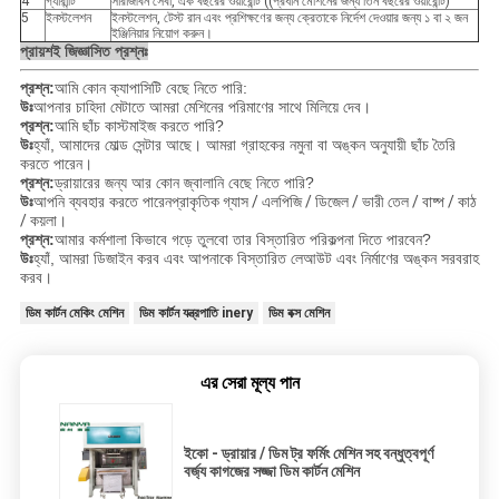
4
গ্যারান্টি
সারাজীবন সেবা, এক বছরের ওয়ারেন্টি ((প্রধান মেশিনের জন্য তিন বছরের ওয়ারেন্টি)
5
ইনস্টলেশন
ইনস্টলেশন, টেস্ট রান এবং প্রশিক্ষণের জন্য ক্রেতাকে নির্দেশ দেওয়ার জন্য ১ বা ২ জন
ইঞ্জিনিয়ার নিয়োগ করুন।
প্রায়শই জিজ্ঞাসিত প্রশ্নঃ
প্রশ্ন:
আমি কোন ক্যাপাসিটি বেছে নিতে পারি:
উঃ
আপনার চাহিদা মেটাতে আমরা মেশিনের পরিমাণের সাথে মিলিয়ে দেব।
প্রশ্ন:
আমি ছাঁচ কাস্টমাইজ করতে পারি?
উঃ
হ্যাঁ, আমাদের মোল্ড সেন্টার আছে। আমরা গ্রাহকের নমুনা বা অঙ্কন অনুযায়ী ছাঁচ তৈরি
করতে পারেন।
প্রশ্ন:
ড্রায়ারের জন্য আর কোন জ্বালানি বেছে নিতে পারি?
উঃ
আপনি ব্যবহার করতে পারেন
প্রাকৃতিক গ্যাস / এলপিজি / ডিজেল / ভারী তেল / বাষ্প / কাঠ
/ কয়লা।
প্রশ্ন:
আমার কর্মশালা কিভাবে গড়ে তুলবো তার বিস্তারিত পরিকল্পনা দিতে পারবেন?
উঃ
হ্যাঁ, আমরা ডিজাইন করব এবং আপনাকে বিস্তারিত লেআউট এবং নির্মাণের অঙ্কন সরবরাহ
করব।
ডিম কার্টন মেকিং মেশিন
ডিম কার্টন যন্ত্রপাতি inery
ডিম বক্স মেশিন
এর সেরা মূল্য পান
ইকো - ড্রায়ার / ডিম ট্র ফর্মিং মেশিন সহ বন্ধুত্বপূর্ণ
বর্জ্য কাগজের সজ্জা ডিম কার্টন মেশিন