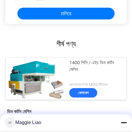
চালিয়ে
শীর্ষ পণ্য
1400 পিসি / এইচ ডিম কার্টন
মেশিন
আলোচনাযোগ্য MOQ:বিনিমেয়
যোগাযোগ
ডিম কার্টন মেশিন
Maggie Liao
স্বয়ংক্রিয় ডিমের কার্টন কাগজের ট্রে তৈরির মেশিন ১৮০০ পিস / ঘন্টা