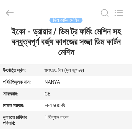
Nanya
Pulp
Molding
Equipment
Co.,
ডিম কার্টন মেশিন
Ltd..
All
Rights
ইকো - ড্রায়ার / ডিম ট্র ফর্মিং মেশিন সহ
বাড়ি
Reserved.
বন্ধুত্বপূর্ণ বর্জ্য কাগজের সজ্জা ডিম কার্টন
পণ্য
মেশিন
ভিডিও
উৎপত্তি স্থল:
গুয়াংডং, চীন (মূল ভূখণ্ড)
পরিচিতিমুলক নাম:
NANYA
VR
সাক্ষ্যদান:
CE
প্রদর্শন
মডেল নম্বার:
EF1600-বি
আমাদের
ন্যূনতম চাহিদার
1 বিন্যাস করুন
পরিমাণ:
সম্পর্কে