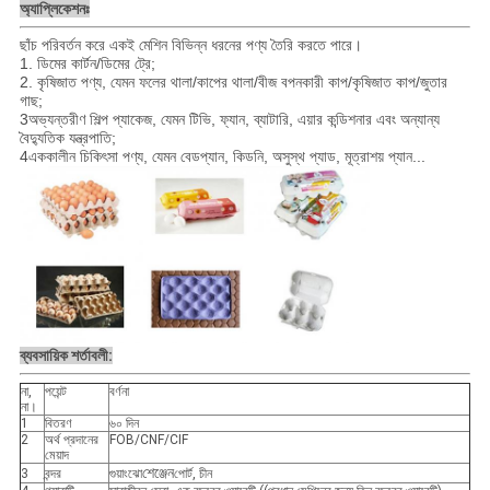
অ্যাপ্লিকেশনঃ
ছাঁচ পরিবর্তন করে একই মেশিন বিভিন্ন ধরনের পণ্য তৈরি করতে পারে।
1. ডিমের কার্টন/ডিমের ট্রে;
2. কৃষিজাত পণ্য, যেমন ফলের থালা/কাপের থালা/বীজ বপনকারী কাপ/কৃষিজাত কাপ/জুতার
গাছ;
3অভ্যন্তরীণ শিল্প প্যাকেজ, যেমন টিভি, ফ্যান, ব্যাটারি, এয়ার কন্ডিশনার এবং অন্যান্য
বৈদ্যুতিক যন্ত্রপাতি;
4এককালীন চিকিৎসা পণ্য, যেমন বেডপ্যান, কিডনি, অসুস্থ প্যাড, মূত্রাশয় প্যান...
ব্যবসায়িক শর্তাবলী:
না,
পয়েন্ট
বর্ণনা
না।
1
বিতরণ
৬০ দিন
2
অর্থ প্রদানের
FOB/CNF/CIF
মেয়াদ
শেঞ্জেন
3
বন্দর
গুয়াংঝো
পোর্ট, চীন