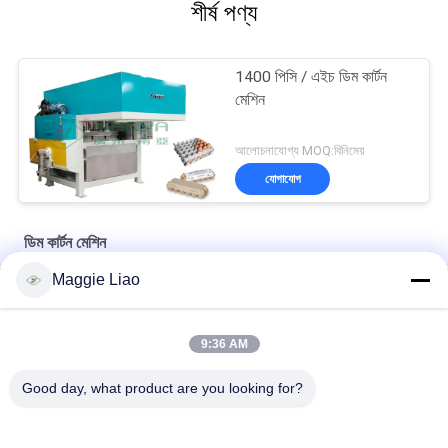
শীর্ষ পণ্য
1400 পিসি / এইচ ডিম কার্টন
মেশিন
আলোচনাযোগ্য MOQ:বিনিমেয়
যোগাযোগ
ডিম কার্টন মেশিন
Maggie Liao
স্বয়ংক্রিয় ডিমের কার্টন কাগজের ট্রে তৈরির মেশিন ১৮০০ পিস / ঘন্টা
সম্পূর্ণ স্বয়ংক্রিয় কাগজ সজ্জা ডিম কার্টন ট্রে মেকিং মেশিন সিই অনুমোদনের
9:36 AM
চিকেন ফার্ম ডিম ট্রে কার্টন পেপার রিসিপোক্রেটিং মোল্ডিং মেশিন
Good day, what product are you looking for?
সব