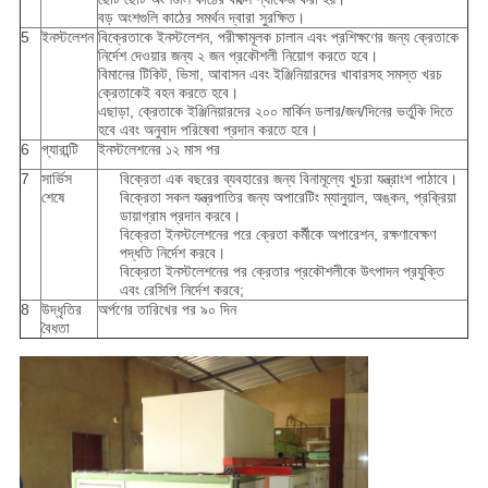
বড় অংশগুলি কাঠের সমর্থন দ্বারা সুরক্ষিত।
5
ইনস্টলেশন
বিক্রেতাকে ইনস্টলেশন, পরীক্ষামূলক চালান এবং প্রশিক্ষণের জন্য ক্রেতাকে
নির্দেশ দেওয়ার জন্য ২ জন প্রকৌশলী নিয়োগ করতে হবে।
বিমানের টিকিট, ভিসা, আবাসন এবং ইঞ্জিনিয়ারদের খাবারসহ সমস্ত খরচ
ক্রেতাকেই বহন করতে হবে।
এছাড়া, ক্রেতাকে ইঞ্জিনিয়ারদের ২০০ মার্কিন ডলার/জন/দিনের ভর্তুকি দিতে
হবে এবং অনুবাদ পরিষেবা প্রদান করতে হবে।
6
গ্যারান্টি
ইনস্টলেশনের ১২ মাস পর
7
সার্ভিস
বিক্রেতা এক বছরের ব্যবহারের জন্য বিনামূল্যে খুচরা যন্ত্রাংশ পাঠাবে।
শেষে
বিক্রেতা সকল যন্ত্রপাতির জন্য অপারেটিং ম্যানুয়াল, অঙ্কন, প্রক্রিয়া
ডায়াগ্রাম প্রদান করবে।
বিক্রেতা ইনস্টলেশনের পরে ক্রেতা কর্মীকে অপারেশন, রক্ষণাবেক্ষণ
পদ্ধতি নির্দেশ করবে।
বিক্রেতা ইনস্টলেশনের পর ক্রেতার প্রকৌশলীকে উৎপাদন প্রযুক্তি
এবং রেসিপি নির্দেশ করবে;
8
উদ্ধৃতির
অর্পণের তারিখের পর ৯০ দিন
বৈধতা