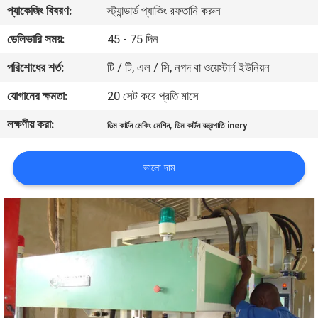
প্যাকেজিং বিবরণ:
স্ট্যান্ডার্ড প্যাকিং রফতানি করুন
কারখানা
ডেলিভারি সময়:
45 - 75 দিন
ভ্রমণ
পরিশোধের শর্ত:
টি / টি, এল / সি, নগদ বা ওয়েস্টার্ন ইউনিয়ন
যোগানের ক্ষমতা:
20 সেট করে প্রতি মাসে
মান
লক্ষণীয় করা:
,
নিয়ন্ত্রণ
ডিম কার্টন মেকিং মেশিন
ডিম কার্টন যন্ত্রপাতি inery
ভালো দাম
যোগাযোগ
করুন
খবর
সাইট