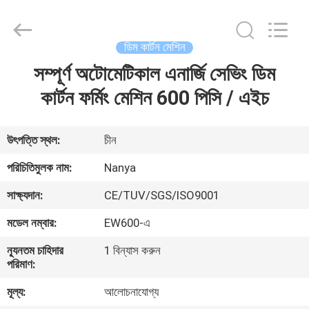
Nanya
Pulp
Molding
Equipment
Co.,
ডিম কার্টন মেশিন
Ltd..
All
Rights
সম্পূর্ণ অটোমেটিকাল এনার্জি সেভিং ডিম
বাড়ি
Reserved.
কার্টন ফর্মিং মেশিন 600 পিসি / এইচ
পণ্য
উৎপত্তি স্থল:
চীন
ভিডিও
পরিচিতিমুলক নাম:
Nanya
সাক্ষ্যদান:
CE/TUV/SGS/ISO9001
VR
মডেল নম্বার:
EW600-এ
প্রদর্শন
ন্যূনতম চাহিদার
1 বিন্যাস করুন
পরিমাণ:
আমাদের
মূল্য:
আলোচনাযোগ্য
সম্পর্কে