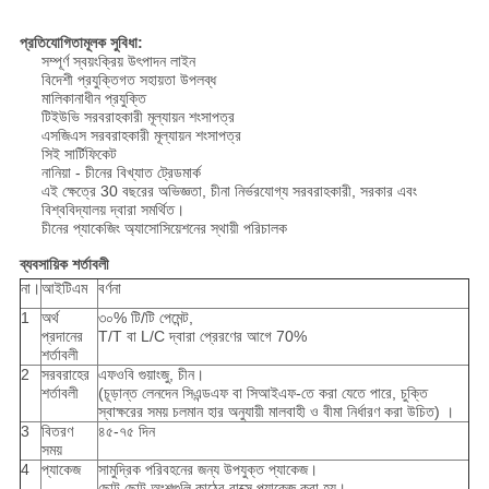
প্রতিযোগিতামূলক সুবিধা:
সম্পূর্ণ স্বয়ংক্রিয় উৎপাদন লাইন
বিদেশী প্রযুক্তিগত সহায়তা উপলব্ধ
মালিকানাধীন প্রযুক্তি
টিইউভি সরবরাহকারী মূল্যায়ন শংসাপত্র
এসজিএস সরবরাহকারী মূল্যায়ন শংসাপত্র
সিই সার্টিফিকেট
নানিয়া - চীনের বিখ্যাত ট্রেডমার্ক
এই ক্ষেত্রে 30 বছরের অভিজ্ঞতা, চীনা নির্ভরযোগ্য সরবরাহকারী, সরকার এবং
বিশ্ববিদ্যালয় দ্বারা সমর্থিত।
চীনের প্যাকেজিং অ্যাসোসিয়েশনের স্থায়ী পরিচালক
ব্যবসায়িক শর্তাবলী
না।
আইটিএম
বর্ণনা
1
অর্থ
৩০% টি/টি পেমেন্ট,
প্রদানের
T/T বা L/C দ্বারা প্রেরণের আগে 70%
শর্তাবলী
2
সরবরাহের
এফওবি গুয়াংজু, চীন।
শর্তাবলী
(চূড়ান্ত লেনদেন সিএন্ডএফ বা সিআইএফ-তে করা যেতে পারে, চুক্তি
স্বাক্ষরের সময় চলমান হার অনুযায়ী মালবাহী ও বীমা নির্ধারণ করা উচিত) ।
3
বিতরণ
৪৫-৭৫ দিন
সময়
4
প্যাকেজ
সামুদ্রিক পরিবহনের জন্য উপযুক্ত প্যাকেজ।
ছোট ছোট অংশগুলি কাঠের বাক্সে প্যাকেজ করা হয়।