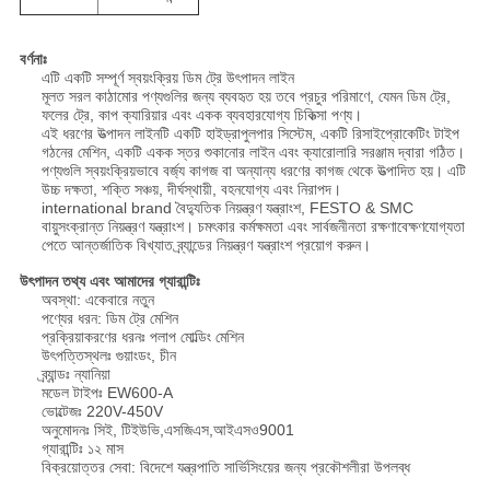
বর্ণনাঃ
এটি একটি সম্পূর্ণ স্বয়ংক্রিয় ডিম ট্রে উৎপাদন লাইন
মূলত সরল কাঠামোর পণ্যগুলির জন্য ব্যবহৃত হয় তবে প্রচুর পরিমাণে, যেমন ডিম ট্রে,
ফলের ট্রে, কাপ ক্যারিয়ার এবং একক ব্যবহারযোগ্য চিকিত্সা পণ্য।
এই ধরণের উত্পাদন লাইনটি একটি হাইড্রাপুলপার সিস্টেম, একটি রিসাইপ্রোকেটিং টাইপ
গঠনের মেশিন, একটি একক স্তর শুকানোর লাইন এবং ক্যারোলারি সরঞ্জাম দ্বারা গঠিত।
পণ্যগুলি স্বয়ংক্রিয়ভাবে বর্জ্য কাগজ বা অন্যান্য ধরণের কাগজ থেকে উত্পাদিত হয়। এটি
উচ্চ দক্ষতা, শক্তি সঞ্চয়, দীর্ঘস্থায়ী, বহনযোগ্য এবং নিরাপদ।
international brand বৈদ্যুতিক নিয়ন্ত্রণ যন্ত্রাংশ, FESTO & SMC
বায়ুসংক্রান্ত নিয়ন্ত্রণ যন্ত্রাংশ। চমৎকার কর্মক্ষমতা এবং সার্বজনীনতা রক্ষণাবেক্ষণযোগ্যতা
পেতে আন্তর্জাতিক বিখ্যাত ব্র্যান্ডের নিয়ন্ত্রণ যন্ত্রাংশ প্রয়োগ করুন।
উৎপাদন তথ্য এবং আমাদের গ্যারান্টিঃ
অবস্থা: একেবারে নতুন
পণ্যের ধরন: ডিম ট্রে মেশিন
প্রক্রিয়াকরণের ধরনঃ পলাপ মোল্ডিং মেশিন
উৎপত্তিস্থলঃ গুয়াংডং, চীন
ব্র্যান্ডঃ ন্যানিয়া
মডেল টাইপঃ EW600-A
ভোল্টেজঃ 220V-450V
অনুমোদনঃ সিই, টিইউভি,এসজিএস,আইএসও9001
গ্যারান্টিঃ ১২ মাস
বিক্রয়োত্তর সেবা: বিদেশে যন্ত্রপাতি সার্ভিসিংয়ের জন্য প্রকৌশলীরা উপলব্ধ