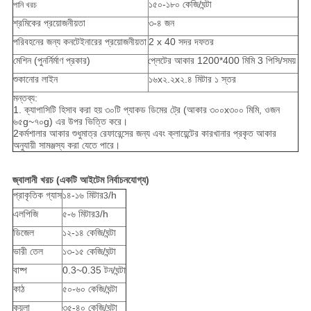
১৫০-১৮০ কেজি/ঘন্টা
পানি খরচ
শ্রমিকের প্রয়োজনীয়তা
৩-৪ জন
পরিবহনের জন্য কনটেইনারের প্রয়োজনীয়তা
2 x 40 সদর দফতর
মেশিন (পুনর্নির্মাণ প্রকার)
প্লেটের আকার 1200*400 মিমি 3 পিসি/সময়
শুকানোর লাইন
১৬x২.২x২.৪ মিটার ১ স্তর
মন্তব্য:
1. ক্যাপাসিটি হিসাব করা হয় ৩০টি প্যাকড ডিমের ট্রে (আকার ৩০০x৩০০ মিমি, ওজন
৬৫g~৭০g) এর উপর ভিত্তি করে।
2কর্মশালার আকার শুধুমাত্র রেফারেন্সের জন্য এবং ক্লায়েন্টের কারখানার প্রকৃত আকার
অনুযায়ী সামঞ্জস্য করা যেতে পারে।
জ্বালানী খরচ (একটি আইটেম নির্বাচনযোগ্য)
প্রাকৃতিক গ্যাস
১৪-১৬ মিটার
/h
3
এলপিজি
৫-৬ মিটার
/h
3
ডিজেল
১২-১৪ কেজি/ঘন্টা
ভারী তেল
১৩-১৫ কেজি/ঘন্টা
বাষ্প
0.3~0.35 টন/ঘন্টা
কাঠ
৫০-৬০ কেজি/ঘন্টা
কয়লা
৩৫-৪০ কেজি/ঘন্টা