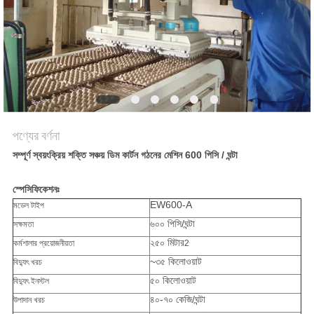
ম্যাপ
PRIVACY
POLICY
পণ্যের বর্ণনা
সম্পূর্ণ স্বয়ংক্রিয় শক্তি সঞ্চয় ডিম কার্টন গঠনের মেশিন 600 পিসি / ঘন্টা
স্পেসিফিকেশনঃ
EW600-A
মডেল টাইপ
৬০০ পিসি/ঘন্টা
সক্ষমতা
২৫০ মিটার
কর্মশালার প্রয়োজনীয়তা
2
~৩৫ কিলোওয়াট
বিদ্যুৎ খরচ
৫০ কিলোওয়াট
বিদ্যুৎ ইনস্টল
৪০-৭০ কেজি/ঘন্টা
উপাদান খরচ