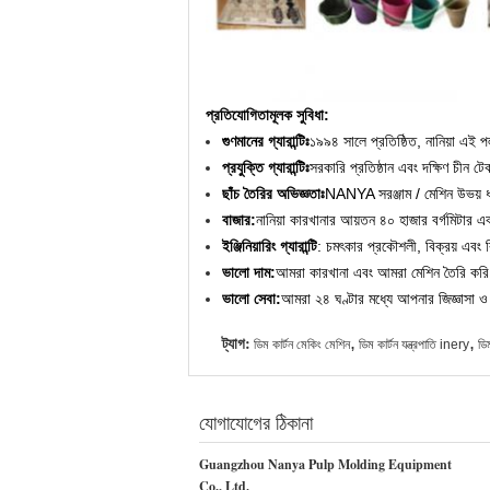
প্রতিযোগিতামূলক সুবিধা:
গুণমানের গ্যারান্টিঃ
১৯৯৪ সালে প্রতিষ্ঠিত, নানিয়া এই পল
প্রযুক্তি গ্যারান্টিঃ
সরকারি প্রতিষ্ঠান এবং দক্ষিণ চীন ট
ছাঁচ তৈরির অভিজ্ঞতাঃ
NANYA সরঞ্জাম / মেশিন উভয় ধরন
বাজার:
নানিয়া কারখানার আয়তন ৪০ হাজার বর্গমিটার 
ইঞ্জিনিয়ারিং গ্যারান্টি
: চমৎকার প্রকৌশলী, বিক্রয় এবং বি
ভালো দাম:
আমরা কারখানা এবং আমরা মেশিন তৈরি করি।
ভালো সেবা:
আমরা ২৪ ঘণ্টার মধ্যে আপনার জিজ্ঞাসা ও
ট্যাগ:
,
,
ডিম কার্টন মেকিং মেশিন
ডিম কার্টন যন্ত্রপাতি inery
ডি
যোগাযোগের ঠিকানা
Guangzhou Nanya Pulp Molding Equipment
Co., Ltd.