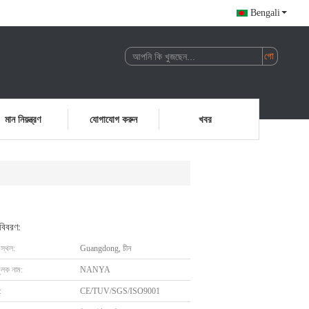
Bengali
মান নিয়ন্ত্রণ
যোগাযোগ করুন
খবর
 বিবরণ:
 স্থল:
Guangdong, চীন
ুলক নাম:
NANYA
:
CE/TUV/SGS/ISO9001