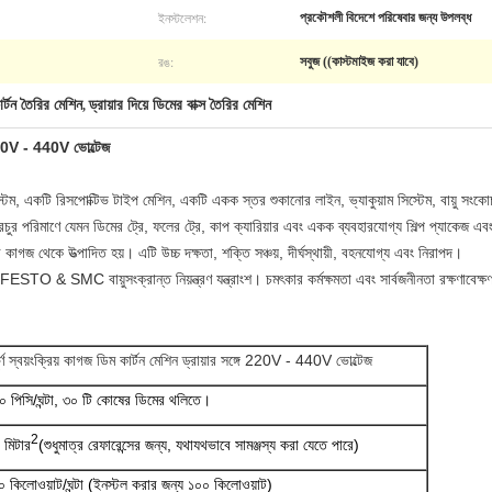
ইনস্টলেশন:
প্রকৌশলী বিদেশে পরিষেবার জন্য উপলব্ধ
রঙ:
সবুজ ((কাস্টমাইজ করা যাবে)
র্টন তৈরির মেশিন
ড্রায়ার দিয়ে ডিমের বাক্স তৈরির মেশিন
,
গে 220V - 440V ভোল্টেজ
েম, একটি রিসপোক্টিভ টাইপ মেশিন, একটি একক স্তর শুকানোর লাইন, ভ্যাকুয়াম সিস্টেম, বায়ু সংকোচ
চুর পরিমাণে যেমন ডিমের ট্রে, ফলের ট্রে, কাপ ক্যারিয়ার এবং একক ব্যবহারযোগ্য শিল্প প্যাকেজ এবং
ের কাগজ থেকে উত্পাদিত হয়। এটি উচ্চ দক্ষতা, শক্তি সঞ্চয়, দীর্ঘস্থায়ী, বহনযোগ্য এবং নিরাপদ।
ESTO & SMC বায়ুসংক্রান্ত নিয়ন্ত্রণ যন্ত্রাংশ। চমৎকার কর্মক্ষমতা এবং সার্বজনীনতা রক্ষণাবেক্ষণযোগ
ূর্ণ স্বয়ংক্রিয় কাগজ ডিম কার্টন মেশিন ড্রায়ার সঙ্গে 220V - 440V ভোল্টেজ
 পিসি/ঘন্টা, ৩০ টি কোষের ডিমের থলিতে।
2
 মিটার
(শুধুমাত্র রেফারেন্সের জন্য, যথাযথভাবে সামঞ্জস্য করা যেতে পারে)
 কিলোওয়াট/ঘন্টা (ইনস্টল করার জন্য ১০০ কিলোওয়াট)