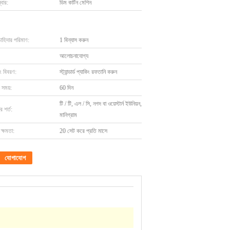
বার:
ডিম কার্টন মেশিন
চাহিদার পরিমাণ:
1 বিন্যাস করুন
আলোচনাযোগ্য
ং বিবরণ:
স্ট্যান্ডার্ড প্যাকিং রফতানি করুন
 সময়:
60 দিন
টি / টি, এল / সি, নগদ বা ওয়েস্টার্ন ইউনিয়ন,
 শর্ত:
মানিগ্রাম
ক্ষমতা:
20 সেট করে প্রতি মাসে
যোগাযোগ