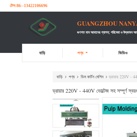
টেল:
86--13422106696
GUANGZHOU NANYA 
গুণগত মান আমাদের প্যাশন;
পরিষেবা ও উদ্ভাবন আম
বাড়ি
পণ্য
ভিডিও
বাড়ি
পণ্য
ডিম কার্টন মেশিন
ড্রায়ার 220V - 440
ড্রায়ার 220V - 440V ভোল্টেজ সহ সম্পূর্ণ স্বয়ং