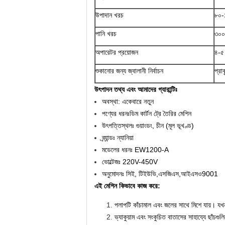
উপাদান খরচ
৮০-১
পানি খরচ
৩০০-
অপারেটর প্রয়োজন
৪-৫
শুকানোর জন্য জ্বালানী নির্বাচন
প্রা
উৎপাদন তথ্য এবং আমাদের গ্যারান্টিঃ
অবস্থা: একেবারে নতুন
পণ্যের ধরনঃ
ডিম কার্টন ট্রে তৈরির মেশিন
উৎপত্তিস্থলঃ গুয়াংডং, চীন (মূল ভূখণ্ড)
ব্র্যান্ডঃ ন্যানিয়া
মডেলের ধরনঃ EW1200-A
ভোল্টেজঃ 220V-450V
অনুমোদনঃ সিই, টিইউভি,এসজিএস,আইএসও9001
এই মেশিন কিভাবে কাজ করে:
পলাপটি কাঁচামাল এবং জলের সাথে মিশে যায়। যখন
ভ্যাকুয়াম এবং সংকুচিত বাতাসের সাহায্যে ছাঁচগু