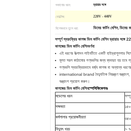
শুকানোর ধরন:
ড্রায়ার সঙ্গে
ভোল্টেজ:
220V - 440V
বিশেষভাবে তুলে ধরা:
ডিমের কার্টন মেশিন
ডিমের কা
,
সম্পূর্ণ স্বয়ংক্রিয় কাগজ ডিম কার্টন মেশিন ড্রায়ার সঙ্
কাগজের ডিম কার্টন মেশিন
বর্ণনা
এই ধরণের উত্পাদন লাইনটিতে একটি হাইড্রাপুলপার সিস্ট
মূলত সরল কাঠামোর পণ্যগুলির জন্য ব্যবহৃত হয় তবে প্র
পণ্যগুলি স্বয়ংক্রিয়ভাবে বর্জ্য কাগজ বা অন্যান্য ধরণ
international brand বৈদ্যুতিক নিয়ন্ত্রণ যন্ত্রাংশ, F
যন্ত্রাংশ প্রয়োগ করুন।
কাগজের ডিম কার্টন মেশিন
স্পেসিফিকেশনঃ
মডেলের ধরন
সম্প
সক্ষমতা
১৫০০
কর্মশালার প্রয়োজনীয়তা
৩৫০
বিদ্যুৎ খরচ
~ ৭০