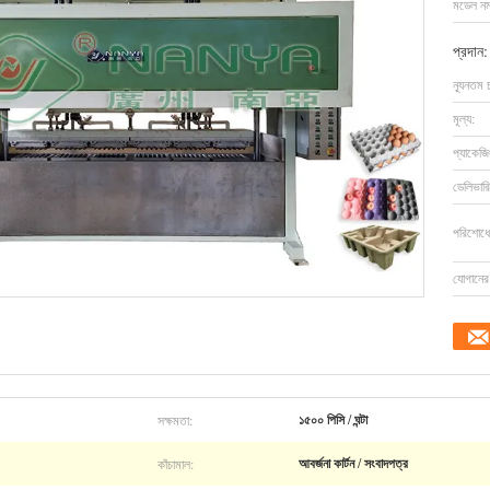
মডেল নম্
প্রদান:
ন্যূনতম 
মূল্য:
প্যাকেজি
ডেলিভারি
পরিশোধের
যোগানের 
সক্ষমতা:
১৫০০ পিসি / ঘন্টা
কাঁচামাল:
আবর্জনা কার্টন / সংবাদপত্র