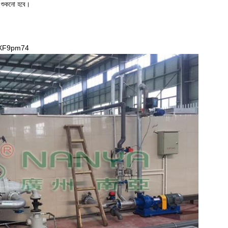
ে শুকনো হবে।
fXF9pm74