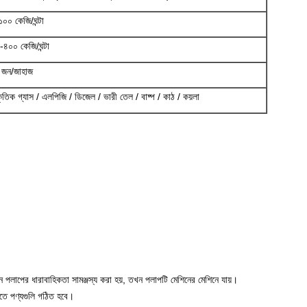
০০ কেজি/ঘন্টা
৪০০ কেজি/ঘন্টা
 জন/জাহাজ
কৃতিক গ্যাস / এলপিজি / ডিজেল / ভারী তেল / বাষ্প / কাঠ / কয়লা
 পলাপের ধারাবাহিকতা সামঞ্জস্য করা হয়, তখন পলাপটি মেশিনের মেশিনে যায়।
লিতে পণ্যগুলি গঠিত হবে।