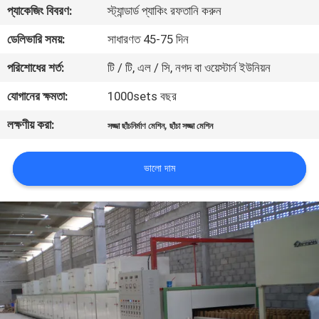
প্যাকেজিং বিবরণ:
স্ট্যান্ডার্ড প্যাকিং রফতানি করুন
কারখানা
ডেলিভারি সময়:
সাধারণত 45-75 দিন
ভ্রমণ
পরিশোধের শর্ত:
টি / টি, এল / সি, নগদ বা ওয়েস্টার্ন ইউনিয়ন
যোগানের ক্ষমতা:
1000sets বছর
মান
লক্ষণীয় করা:
,
নিয়ন্ত্রণ
সজ্জা ছাঁচনির্মাণ মেশিন
ছাঁচা সজ্জা মেশিন
ভালো দাম
যোগাযোগ
করুন
খবর
সাইট