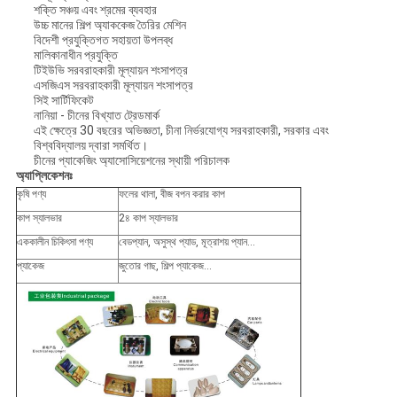
শক্তি সঞ্চয় এবং শ্রমের ব্যবহার
উচ্চ মানের শিল্প অ্যাককেজ তৈরির মেশিন
বিদেশী প্রযুক্তিগত সহায়তা উপলব্ধ
মালিকানাধীন প্রযুক্তি
টিইউভি সরবরাহকারী মূল্যায়ন শংসাপত্র
এসজিএস সরবরাহকারী মূল্যায়ন শংসাপত্র
সিই সার্টিফিকেট
নানিয়া - চীনের বিখ্যাত ট্রেডমার্ক
এই ক্ষেত্রে 30 বছরের অভিজ্ঞতা, চীনা নির্ভরযোগ্য সরবরাহকারী, সরকার এবং
বিশ্ববিদ্যালয় দ্বারা সমর্থিত।
চীনের প্যাকেজিং অ্যাসোসিয়েশনের স্থায়ী পরিচালক
অ্যাপ্লিকেশনঃ
কৃষি পণ্য
ফলের থালা, বীজ বপন করার কাপ
কাপ স্যালভার
2৪ কাপ স্যালভার
এককালীন চিকিৎসা পণ্য
বেডপ্যান, অসুস্থ প্যাড, মূত্রাশয় প্যান...
প্যাকেজ
জুতোর গাছ, শিল্প প্যাকেজ...