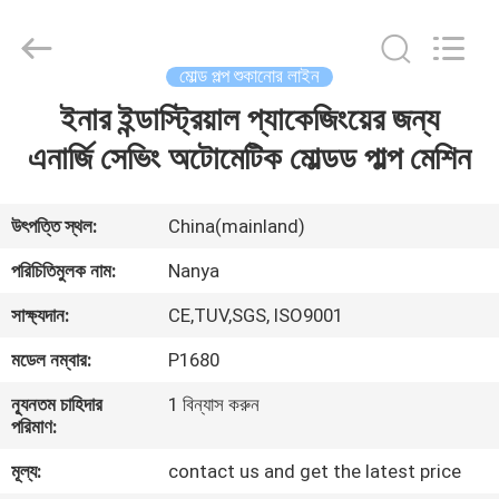
Nanya
Pulp
Molding
Equipment
Co.,
মোল্ড পল্প শুকানোর লাইন
Ltd..
All
Rights
ইনার ইন্ডাস্ট্রিয়াল প্যাকেজিংয়ের জন্য
বাড়ি
Reserved.
এনার্জি সেভিং অটোমেটিক মোল্ডড পাল্প মেশিন
পণ্য
উৎপত্তি স্থল:
China(mainland)
ভিডিও
পরিচিতিমুলক নাম:
Nanya
সাক্ষ্যদান:
CE,TUV,SGS, ISO9001
VR
মডেল নম্বার:
P1680
প্রদর্শন
ন্যূনতম চাহিদার
1 বিন্যাস করুন
পরিমাণ:
আমাদের
মূল্য:
contact us and get the latest price
সম্পর্কে