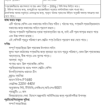
শক্তির প্রয়োজন
১৬০ কিলোওয়াট
1প্রয়োজনীয়তার ধারণক্ষমতা পণ্যের ওজন 150 ~ 200g / পিসি উপর ভিত্তি করে।
2. বিভিন্ন ক্ষমতার জন্য, ক্লায়েন্টদের প্রয়োজনীয়তা অনুসারে কাস্টমাইজড বরাদ্দ পাওয়া যায়।
3কর্মশালার আকার শুধুমাত্র রেফারেন্সের জন্য, প্রকৃত আকার গ্রাহকের উদ্ভিদ অনুযায়ী সামান্য সামঞ্জস্য করা
যেতে পারে।
কাজ করার তত্ত্ব:
এটি গঠনের মেশিন এবং শুকানোর লাইন নিয়ে গঠিত। গঠনের পরে, পণ্যগুলি স্বয়ংক্রিয়ভাবে
শুকানোর জন্য শুকানোর লাইনে প্রবেশ করবে।
গঠনের পণ্যগুলি শ্রমিকদের দ্বারা স্থানান্তরিত হয় না, তাই এটি শ্রম সাশ্রয় করতে পারে
এবং উচ্চ দক্ষতা রয়েছে।
এই মেশিনটি প্রচুর পরিমাণে পল্প মোল্ডিং পণ্য তৈরিতে প্রয়োগ করা যেতে পারে।
বর্ণনাঃ
সম্পূর্ণ স্বয়ংক্রিয় শিল্প প্যাকেজ উৎপাদন লাইন
মূলত সরল কাঠামোর পণ্যগুলির জন্য ব্যবহৃত হয় তবে প্রচুর পরিমাণে, যেমন শিল্প প্যাকেজের
অভ্যন্তরে, বীজ পাত্র এবং ফুলের পাত্র।
অবস্থা: নতুন
পণ্যের ধরন: শিল্প প্যাকেজিং মেশিন
প্রক্রিয়াকরণের ধরনঃ পলাপ মোল্ডিং মেশিন
উৎপত্তিস্থলঃ গুয়াংডং চীন
ব্র্যান্ডঃ ন্যানিয়া
মডেল টাইপঃ P1680
ভোল্টেজঃ 220V-440V
অনুমোদনঃ সিই, টিইউভি,এসজিএস,আইএসও9001
গ্যারান্টিঃ ১২ মাস
বিক্রয়োত্তর সেবা: বিদেশে যন্ত্রপাতি সার্ভিসিংয়ের জন্য প্রকৌশলীরা উপলব্ধ
প্রতিযোগিতামূলক সুবিধা:
সম্পূর্ণ স্বয়ংক্রিয়