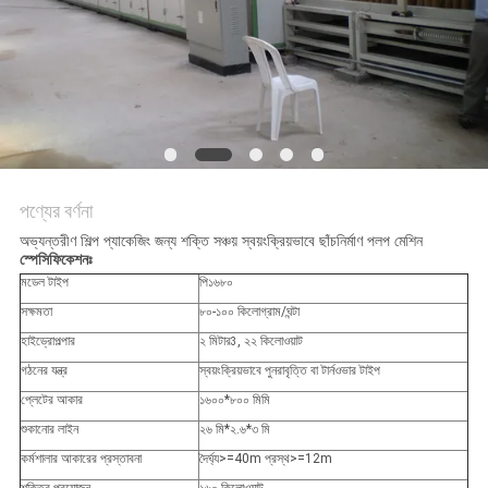
ম্যাপ
PRIVACY
POLICY
পণ্যের বর্ণনা
অভ্যন্তরীণ শিল্প প্যাকেজিং জন্য শক্তি সঞ্চয় স্বয়ংক্রিয়ভাবে ছাঁচনির্মাণ পলপ মেশিন
স্পেসিফিকেশনঃ
মডেল টাইপ
পি১৬৮০
সক্ষমতা
৮০-১০০ কিলোগ্রাম/ঘন্টা
হাইড্রোপল্পার
২ মিটার
, ২২ কিলোওয়াট
3
গঠনের যন্ত্র
স্বয়ংক্রিয়ভাবে পুনরাবৃত্তি বা টার্নওভার টাইপ
প্লেটের আকার
১৬০০*৮০০ মিমি
শুকানোর লাইন
২৬ মি*২.৬*৩ মি
কর্মশালার আকারের প্রস্তাবনা
দৈর্ঘ্য>=40m প্রস্থ>=12m