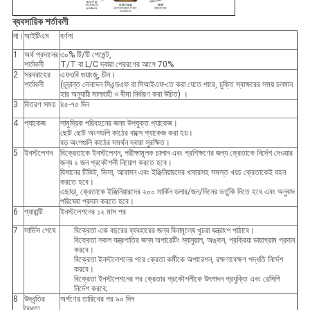
ব্যবসায়িক শর্তাবলী
না।
আইটিএম
বর্ণনা
1
অর্থ প্রদানের
৩০% টি/টি পেমেন্ট,
শর্তাবলী
T/T বা L/C দ্বারা প্রেরণের আগে 70%
2
সরবরাহের
এফওবি গুয়াংজু, চীন।
শর্তাবলী
(চূড়ান্ত লেনদেন সিএন্ডএফ বা সিআইএফ-তে করা যেতে পারে, চুক্তি স্বাক্ষরের সময় চলমান
হার অনুযায়ী মালবাহী ও বীমা নির্ধারণ করা উচিত) ।
3
বিতরণ সময়
৪৫-৭৫ দিন
4
প্যাকেজ
সামুদ্রিক পরিবহনের জন্য উপযুক্ত প্যাকেজ।
ছোট ছোট অংশগুলি কাঠের বাক্সে প্যাকেজ করা হয়।
বড় অংশগুলি কাঠের সমর্থন দ্বারা সুরক্ষিত।
5
ইনস্টলেশন
বিক্রেতাকে ইনস্টলেশন, পরীক্ষামূলক চালান এবং প্রশিক্ষণের জন্য ক্রেতাকে নির্দেশ দেওয়ার
জন্য ২ জন প্রকৌশলী নিয়োগ করতে হবে।
বিমানের টিকিট, ভিসা, আবাসন এবং ইঞ্জিনিয়ারদের খাবারসহ সমস্ত খরচ ক্রেতাকেই বহন
করতে হবে।
এছাড়া, ক্রেতাকে ইঞ্জিনিয়ারদের ২০০ মার্কিন ডলার/জন/দিনের ভর্তুকি দিতে হবে এবং অনুবাদ
পরিষেবা প্রদান করতে হবে।
6
গ্যারান্টি
ইনস্টলেশনের ১২ মাস পর
7
সার্ভিস শেষে
বিক্রেতা এক বছরের ব্যবহারের জন্য বিনামূল্যে খুচরা যন্ত্রাংশ পাঠাবে।
বিক্রেতা সকল যন্ত্রপাতির জন্য অপারেটিং ম্যানুয়াল, অঙ্কন, প্রক্রিয়া ডায়াগ্রাম প্রদান
করবে।
বিক্রেতা ইনস্টলেশনের পরে ক্রেতা কর্মীকে অপারেশন, রক্ষণাবেক্ষণ পদ্ধতি নির্দেশ
করবে।
বিক্রেতা ইনস্টলেশনের পর ক্রেতার প্রকৌশলীকে উৎপাদন প্রযুক্তি এবং রেসিপি
নির্দেশ করবে;
8
উদ্ধৃতির
অর্পণের তারিখের পর ৯০ দিন
বৈধতা