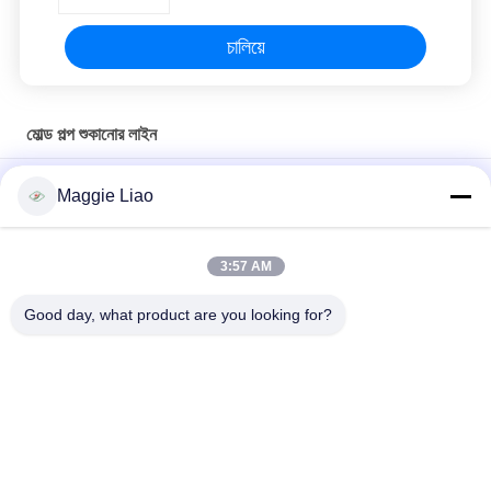
চালিয়ে
মোল্ড পল্প শুকানোর লাইন
টানেলের ধরণের কাগজ সজ্জা ছাঁচনির্মাণ মেশিন শুকানোর উত্পাদন লাইন ， 220V - 440V
Maggie Liao
বৈদ্যুতিন প্যাকেজ উত্পাদনের লাইনের জন্য স্বয়ংক্রিয় পুনঃপ্রসারণ বর্জ্য কাগজ ডিম কার্টন
মেকিং মেশিন
3:57 AM
সজ্জন ছাঁচনির্মাণ কাগজ ডিম কার্টন মেশিন, স্বয়ংক্রিয় ডিম ট্রে উত্পাদন লাইন
Good day, what product are you looking for?
সব
সজ্জা ছাঁচনির্মাণ সরঞ্জাম
কাগজ সজ্জা ছাঁচনির্মাণ মেশিন