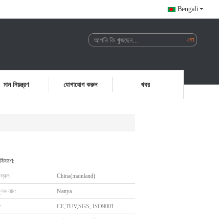
Bengali
মান নিয়ন্ত্রণ
যোগাযোগ করুন
খবর
 বিবরণ:
 স্থল:
China(mainland)
ুলক নাম:
Nanya
:
CE,TUV,SGS, ISO9001