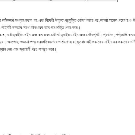
শি অভিজ্ঞতা সংগ্রহ করার পর এবং বিদেশী উন্নত প্রযুক্তি শোষণ করার পর,আমরা অনেক গবেষণা ও উন্
োর লাইনটি দক্ষতার সাথে কাজ করে তবে কম শক্তি খরচ করে।
ে, যথা ড্রাইভ চেইন এবং কনভেয়র নেট বা ড্রাইভ চেইন এবং নেট প্লেট। প্রথমত, পণ্যগুলি কনভে
ভূত হবে। অবশেষে, শুকনো পণ্য স্বয়ংক্রিয়ভাবে পাঠানো হবে।সুতরাং এই শুকানোর লাইন এর শুকানোর গত
্থান নেয় এবং জ্বালানী খরচ সাশ্রয় করে।