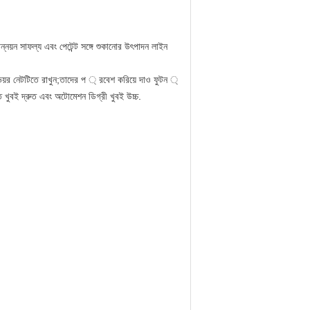
নয়ন সাফল্য এবং পেটেন্ট সঙ্গে শুকানোর উৎপাদন লাইন
য়র নেটটিতে রাখুন;তাদের প ্ রবেশ করিয়ে দাও ফুটন ্
ি খুবই দ্রুত এবং অটোমেশন ডিগ্রী খুবই উচ্চ.