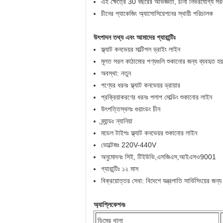
এই ক্ষেত্রে 30 বছরের অভিজ্ঞতা, চীনা নির্ভরযোগ্য সরব
চীনের প্যাকেজিং অ্যাসোসিয়েশনের স্থায়ী পরিচালক
উৎপাদন তথ্য এবং আমাদের গ্যারান্টিঃ
ফ্ল্যাট কনভেয়র মাল্টিপল ড্রাইং লাইন
মূলত সরল কাঠামোর পণ্যগুলি শুকানোর জন্য ব্যবহৃত হয়
অবস্থা: নতুন
পণ্যের ধরনঃ ফ্ল্যাট কনভেয়র ড্রায়ার
প্রক্রিয়াকরণের ধরনঃ পলাপ মোল্ডিং শুকানোর লাইন
উৎপত্তিস্থলঃ গুয়াংডং চীন
ব্র্যান্ডঃ ন্যানিয়া
মডেল টাইপঃ ফ্ল্যাট কনভেয়র শুকানোর লাইন
ভোল্টেজঃ 220V-440V
অনুমোদনঃ সিই, টিইউভি,এসজিএস,আইএসও9001
গ্যারান্টিঃ ১২ মাস
বিক্রয়োত্তর সেবা: বিদেশে যন্ত্রপাতি সার্ভিসিংয়ের জন
অ্যাপ্লিকেশনঃ
ডিমের থালা