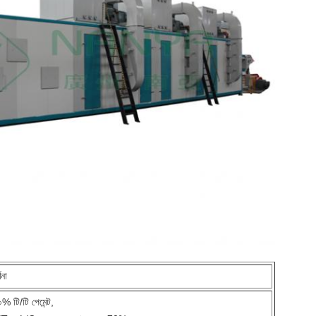
ণনা
% টি/টি পেমেন্ট,