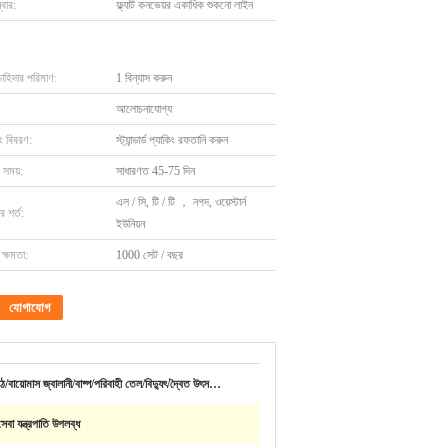
বার:
ফ্ল্যাট কনভেয়র একাধিক শুকনো লাইন
চাহিদার পরিমাণ:
1 বিন্যাস করুন
আলোচনাযোগ্য
ং বিবরণ:
স্ট্যান্ডার্ড প্যাকিং রফতানি করুন
 সময়:
সাধারণত 45-75 দিন
এল / সি, টি / টি ， নগদ, ওয়েস্টার্ন
 শর্ত:
ইউনিয়ন
ক্ষমতা:
1000 সেট / বছর
যোগাযোগ
ঠ/বায়োমাস জ্বালানী/বাষ্প/পরিবাহী তেল/বিদ্যুৎ/দ্বৈত উৎস…
বা যন্ত্রপাতি উপলব্ধ