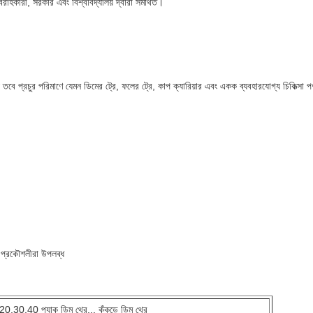
রাহকারী, সরকার এবং বিশ্ববিদ্যালয় দ্বারা সমর্থিত।
 তবে প্রচুর পরিমাণে যেমন ডিমের ট্রে, ফলের ট্রে, কাপ ক্যারিয়ার এবং একক ব্যবহারযোগ্য চিকিত্সা প
্য প্রকৌশলীরা উপলব্ধ
20,30,40 প্যাক ডিম থ্রে... কুঁকড়ে ডিম থ্রে