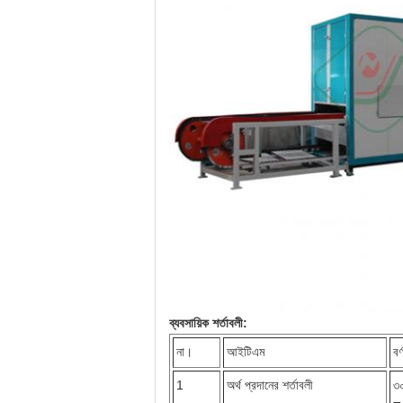
ব্যবসায়িক শর্তাবলী:
না।
আইটিএম
বর্
1
অর্থ প্রদানের শর্তাবলী
৩০