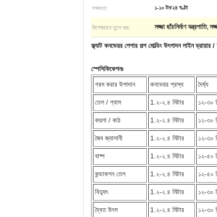
সক্ষমতা:
১-১০ টন/২৪ ঘণ্টা
বিশেষভাবে তুলে ধরা:
সজ্জা ছাঁচনির্মাণ যন্ত্রপাতি
সজ্
,
ফ্ল্যাট কনভেয়র পেপার পল্প মোল্ডিং উৎপাদন লাইন ড্রায়ার / 
স্পেসিফিকেশনঃ
গরম করার উপাদান
কনভেয়র প্রস্থ
দৈর্ঘ্য
তেল / গ্যাস
1.২-২.৪ মিটার
১২-৩০ ম
কয়লা / কাঠ
1.২-২.৪ মিটার
১২-৩০ ম
জৈব জ্বালানী
1.২-২.৪ মিটার
১২-৩০ ম
বাষ্প
1.২-২.৪ মিটার
১২-৫০ ম
কন্ডাকশন তেল
1.২-২.৪ মিটার
১২-৫০ ম
বিদ্যুৎ
1.২-২.৪ মিটার
১২-৩০ ম
দ্বৈত উৎস
1.২-২.৪ মিটার
১২-৩০ ম