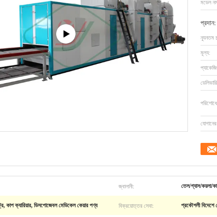
মডেল নম্
প্রদান:
ন্যূনতম 
মূল্য:
প্যাকেজি
ডেলিভারি
পরিশোধের
যোগানের 
জ্বালানী:
তেল/গ্যাস/কয়লা/কা
বিক্রয়োত্তর সেবা:
্রে, কাপ ক্যারিয়ার, ডিসপোজেবল মেডিকেল কেয়ার পণ্য
প্রকৌশলী বিদেশে সে