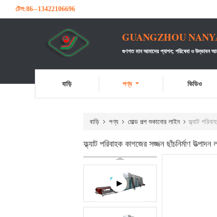
টেল:
86--13422106696
GUANGZHOU NANYA 
গুণগত মান আমাদের প্যাশন;
পরিষেবা ও উদ্ভাবন আম
বাড়ি
পণ্য
ভিডিও
বাড়ি
পণ্য
মোল্ড পল্প শুকানোর লাইন
ফ্ল্যাট পরিব
ফ্ল্যাট পরিবাহক কাগজের সজ্জন ছাঁচনির্মাণ উত্পাদ