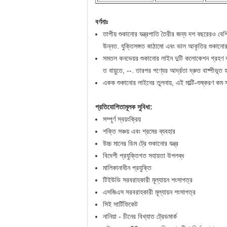
বর্ণনাঃ
তাপীয় শুকানোর যন্ত্রপাতি তৈরীর জন্য দশ বছরেরও বে
উন্নত. যুক্তিসঙ্গত কাঠামো এবং ভাল আকৃতির শুকান
সমতল কনভেয়র শুকানোর লাইন দুটি কলোকেশন গ্রহণ কর
ত বায়ুতে, --. তারপর পণ্যের আর্দ্রতা দ্রুত বাষ্পী
একক শুকানোর লাইনের তুলনায়, এই মাল্টি-শুষ্করণ কম স
প্রতিযোগিতামূলক সুবিধা:
সম্পূর্ণ স্বয়ংক্রিয়
শক্তি সঞ্চয় এবং শ্রমের ব্যবহার
উচ্চ মানের ডিম ট্রে শুকানোর যন্ত্র
বিদেশী প্রযুক্তিগত সহায়তা উপলব্ধ
মালিকানাধীন প্রযুক্তি
টিইউভি সরবরাহকারী মূল্যায়ন শংসাপত্র
এসজিএস সরবরাহকারী মূল্যায়ন শংসাপত্র
সিই সার্টিফিকেট
নানিয়া - চীনের বিখ্যাত ট্রেডমার্ক