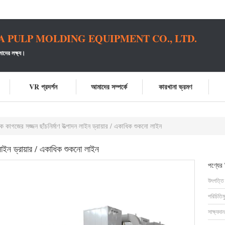
PULP MOLDING EQUIPMENT CO., LTD.
াদের লক্ষ্য।
VR প্রদর্শন
আমাদের সম্পর্কে
কারখানা ভ্রমণ
াহক কাগজের সজ্জন ছাঁচনির্মাণ উত্পাদন লাইন ড্রায়ার / একাধিক শুকনো লাইন
ন লাইন ড্রায়ার / একাধিক শুকনো লাইন
পণ্যের
উৎপত্তি
পরিচিতিম
সাক্ষ্যদান