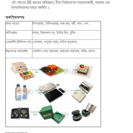
এই ক্ষেত্রে 30 বছরের অভিজ্ঞতা, চীনা নির্ভরযোগ্য সরবরাহকারী, সরকার এবং
বিশ্ববিদ্যালয় দ্বারা সমর্থিত।
অ্যাপ্লিকেশনঃ
খাদ্য পাত্রে
ডিশওয়্যার, টেবিলওয়্যার, লাঞ্চ বক্স, বাটি, কাপ, শেল...
আর্টওয়্যার
মাস্ক, ক্রিসমাস বল, ইস্টার ডিম, বুটিক...
এককালীন চিকিৎসা পণ্য
বেডপ্যান, অসুস্থ প্যাড, মহিলা মূত্রাশয়...
উচ্চমানের প্যাকেজিং
মোবাইল ফোন প্যাকেজ, ক্যামেরা প্যাকেজ, পানির বোতল...