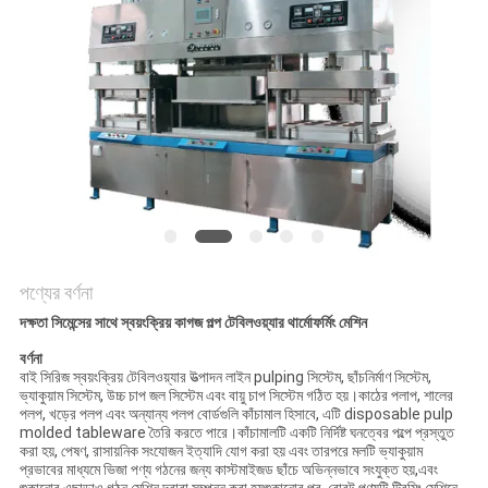
ম্যাপ
PRIVACY
POLICY
পণ্যের বর্ণনা
দক্ষতা সিমেন্সের সাথে স্বয়ংক্রিয় কাগজ পল্প টেবিলওয়্যার থার্মোফর্মিং মেশিন
বর্ণনা
বাই সিরিজ স্বয়ংক্রিয় টেবিলওয়্যার উত্পাদন লাইন pulping সিস্টেম, ছাঁচনির্মাণ সিস্টেম,
ভ্যাকুয়াম সিস্টেম, উচ্চ চাপ জল সিস্টেম এবং বায়ু চাপ সিস্টেম গঠিত হয়।কাঠের পলাপ, শালের
পলপ, খড়ের পলপ এবং অন্যান্য পলপ বোর্ডগুলি কাঁচামাল হিসাবে, এটি disposable pulp
molded tableware তৈরি করতে পারে।কাঁচামালটি একটি নির্দিষ্ট ঘনত্বের পল্পে প্রস্তুত
করা হয়, পেষণ, রাসায়নিক সংযোজন ইত্যাদি যোগ করা হয় এবং তারপরে মলটি ভ্যাকুয়াম
প্রভাবের মাধ্যমে ভিজা পণ্য গঠনের জন্য কাস্টমাইজড ছাঁচে অভিন্নভাবে সংযুক্ত হয়,এবং