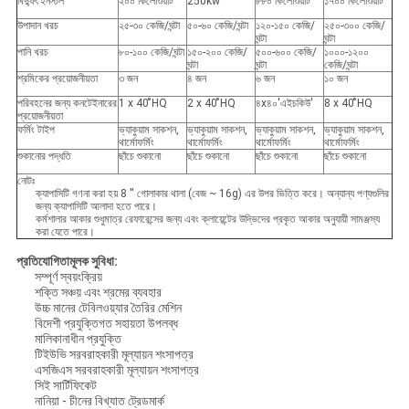
বিদ্যুৎ ইনস্টল
২০০ কিলোওয়াট
250kw
৮৮০ কিলোওয়াট
১৭০০ কিলোওয়াট
উপাদান খরচ
২৫-৩০ কেজি/ঘন্টা
৫০-৬০ কেজি/ঘন্টা
১২০-১৫০ কেজি/
২৫০-৩০০ কেজি/
ঘন্টা
ঘন্টা
পানি খরচ
৮০-১০০ কেজি/ঘন্টা
১৫০-২০০ কেজি/
৫০০-৬০০ কেজি/
১০০০-১২০০
ঘন্টা
ঘন্টা
কেজি/ঘন্টা
শ্রমিকের প্রয়োজনীয়তা
৩ জন
৪ জন
৬ জন
১০ জন
পরিবহনের জন্য কনটেইনারের
1 x 40 ̊HQ
2 x 40 ̊HQ
৪x৪০'এইচকিউ'
8 x 40 ̊HQ
প্রয়োজনীয়তা
ফর্মিং টাইপ
ভ্যাকুয়াম সাকশন,
ভ্যাকুয়াম সাকশন,
ভ্যাকুয়াম সাকশন,
ভ্যাকুয়াম সাকশন,
থার্মোফর্মিং
থার্মোফর্মিং
থার্মোফর্মিং
থার্মোফর্মিং
শুকানোর পদ্ধতি
ছাঁচে শুকানো
ছাঁচে শুকানো
ছাঁচে শুকানো
ছাঁচে শুকানো
নোটঃ
ক্যাপাসিটি গণনা করা হয় 8 ′′ গোলাকার থালা (বেজ ~ 16g) এর উপর ভিত্তি করে। অন্যান্য পণ্যগুলির
জন্য ক্যাপাসিটি আলাদা হতে পারে।
কর্মশালার আকার শুধুমাত্র রেফারেন্সের জন্য এবং ক্লায়েন্টের উদ্ভিদের প্রকৃত আকার অনুযায়ী সামঞ্জস্য
করা যেতে পারে।
প্রতিযোগিতামূলক সুবিধা:
সম্পূর্ণ স্বয়ংক্রিয়
শক্তি সঞ্চয় এবং শ্রমের ব্যবহার
উচ্চ মানের টেবিলওয়্যার তৈরির মেশিন
বিদেশী প্রযুক্তিগত সহায়তা উপলব্ধ
মালিকানাধীন প্রযুক্তি
টিইউভি সরবরাহকারী মূল্যায়ন শংসাপত্র
এসজিএস সরবরাহকারী মূল্যায়ন শংসাপত্র
সিই সার্টিফিকেট
নানিয়া - চীনের বিখ্যাত ট্রেডমার্ক