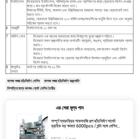
5
ইনস্টলেশন
বিক্রেতাকে ইনস্টলেশন, পরীক্ষামূলক চালান এবং প্রশিক্ষণের জন্য ক্রেতাকে নির্দেশ দেওয়ার
জন্য ২ জন প্রকৌশলী নিয়োগ করতে হবে।
বিমানের টিকিট, ভিসা, আবাসন এবং ইঞ্জিনিয়ারদের খাবারসহ সমস্ত খরচ ক্রেতাকেই বহন
করতে হবে।
এছাড়া, ক্রেতাকে ইঞ্জিনিয়ারদের ২০০ মার্কিন ডলার/জন/দিনের ভর্তুকি দিতে হবে এবং অনুবাদ
পরিষেবা প্রদান করতে হবে।
6
গ্যারান্টি
ইনস্টলেশনের ১২ মাস পর
7
সার্ভিস শেষে
বিক্রেতা এক বছরের ব্যবহারের জন্য বিনামূল্যে খুচরা যন্ত্রাংশ পাঠাবে।
বিক্রেতা সকল যন্ত্রপাতির জন্য অপারেটিং ম্যানুয়াল, অঙ্কন, প্রক্রিয়া ডায়াগ্রাম প্রদান
করবে।
বিক্রেতা ইনস্টলেশনের পরে ক্রেতা কর্মীকে অপারেশন, রক্ষণাবেক্ষণ পদ্ধতি নির্দেশ
করবে।
বিক্রেতা ইনস্টলেশনের পর ক্রেতার প্রকৌশলীকে উৎপাদন প্রযুক্তি এবং রেসিপি
নির্দেশ করবে;
8
উদ্ধৃতির
অর্পণের তারিখের পর ৯০ দিন
বৈধতা
কাগজ সজ্জা ছাঁচনির্মাণ মেশিন
কাগজ সজ্জা ছাঁচনির্মাণ যন্ত্রপাতি
নিষ্পত্তিযোগ্য কাগজ প্লেট মেশিন তৈরীর
এর সেরা মূল্য পান
সম্পূর্ণ স্বয়ংক্রিয় শাকসবজি পল্প ছাঁচনির্মাণ সার্ভো
ড্রাইভ বড় ক্ষমতা 6000pcs / ঘন্টা সঙ্গে মেশিন
গঠন