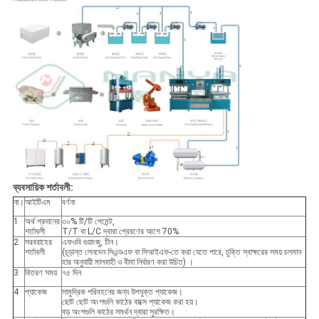
ব্যবসায়িক শর্তাবলী:
না।
আইটিএম
বর্ণনা
1
অর্থ প্রদানের
৩০% টি/টি পেমেন্ট,
শর্তাবলী
T/T বা L/C দ্বারা প্রেরণের আগে 70%
2
সরবরাহের
এফওবি গুয়াংজু, চীন।
শর্তাবলী
(চূড়ান্ত লেনদেন সিএন্ডএফ বা সিআইএফ-তে করা যেতে পারে, চুক্তি স্বাক্ষরের সময় চলমান
হার অনুযায়ী মালবাহী ও বীমা নির্ধারণ করা উচিত) ।
3
বিতরণ সময়
৭৫ দিন
4
প্যাকেজ
সামুদ্রিক পরিবহনের জন্য উপযুক্ত প্যাকেজ।
ছোট ছোট অংশগুলি কাঠের বাক্সে প্যাকেজ করা হয়।
বড় অংশগুলি কাঠের সমর্থন দ্বারা সুরক্ষিত।