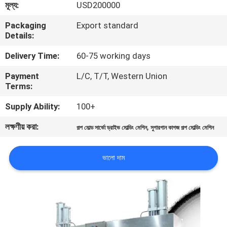
মূল্য:
USD200000
কারখানা
Packaging
Export standard
Details:
ভ্রমণ
Delivery Time:
60-75 working days
মান
Payment
L/C, T/T, Western Union
Terms:
নিয়ন্ত্রণ
Supply Ability:
100+
যোগাযোগ
লক্ষণীয় করা:
,
পল্প মোল্ড সার্ভো ড্রাইভ মোল্ডিং মেশিন
সুগারগান কাগজ পল্প মোল্ডিং মেশিন
করুন
ভালো দাম
খবর
সাইট