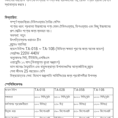
শুকানোর এছাড়াও গঠন মেশিন দ্বারা সম্পন্ন করা হয়শুকানোর পর, রোবট পণ্যটি ট্রিমিং মেশিনে
স্থানান্তর করবে।
বিস্তারিত:
সম্পূর্ণ স্বয়ংক্রিয় টেবিলওয়্যার তৈরির মেশিন
পণ্যের ধরন: প্রধানত উচ্চমানের পণ্য যেমন টেবিলওয়্যার, ডিশওয়্যার এবং কিছু উচ্চমানের
পল্প মোল্ডিং পণ্যের জন্য ব্যবহৃত হয়।
অবস্থা: নতুন
উৎপত্তিস্থলঃ গুয়াংডং চীন
ব্র্যান্ডঃ ন্যানিয়া
মডেল টাইপঃ TA-01B ~ TA-10B (বিভিন্ন ক্ষমতা পূরণের জন্য অনেক মডেল)
ভোল্টেজঃ 220V-440V
অনুমোদনঃ সিই, টিইউভি,এসজিএস
ওয়ারেন্টিঃ ১২ মাস (বিনামূল্যে খুচরা যন্ত্রাংশ)
ভাল মানেরঃ বৈদ্যুতিন এবং বায়ুসংক্রান্ত উপাদানগুলির আন্তর্জাতিক ব্র্যান্ড
সেবা জীবনঃ 25 বছরেরও বেশি
বিক্রয়োত্তর সেবা: বিদেশে যন্ত্রপাতি সার্ভিসিংয়ের জন্য প্রকৌশলীরা উপলব্ধ
স্পেসিফিকেশনঃ
মডেল টাইপ
TA-01B
TA-02B
TA-05B
TA-10B
সক্ষমতা
১৮০০ পিসি/ঘন্টা
৩৫০০ পিসি/ঘন্টা
৬০০০ পিসি/ঘন্টা
১০০০ পিসি/ঘন্টা
কর্মশালার প্রয়োজনীয়তা
২০০ মিটার
২৩০ মি
৬০০ মিটার
১২০০ মিটার
2
2
2
2
বিদ্যুৎ খরচ
১২০ কিলোওয়াট
৩৯০ কিলোওয়াট
৫৫০ কিলোওয়াট
১১০০ কিলোওয়াট