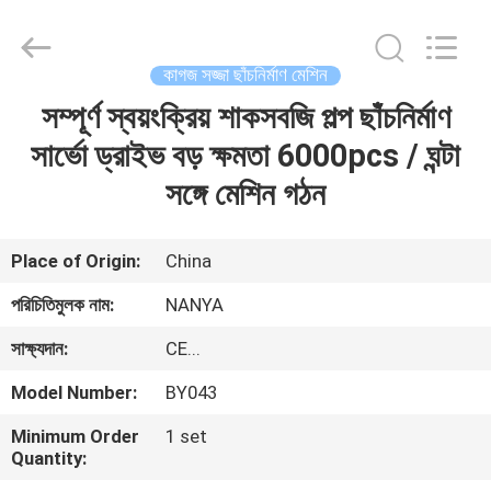
Nanya
Pulp
Molding
Equipment
Co.,
কাগজ সজ্জা ছাঁচনির্মাণ মেশিন
Ltd..
All
Rights
সম্পূর্ণ স্বয়ংক্রিয় শাকসবজি পল্প ছাঁচনির্মাণ
বাড়ি
Reserved.
সার্ভো ড্রাইভ বড় ক্ষমতা 6000pcs / ঘন্টা
পণ্য
সঙ্গে মেশিন গঠন
ভিডিও
Place of Origin:
China
পরিচিতিমুলক নাম:
NANYA
VR
সাক্ষ্যদান:
CE...
প্রদর্শন
Model Number:
BY043
আমাদের
Minimum Order
1 set
Quantity:
সম্পর্কে