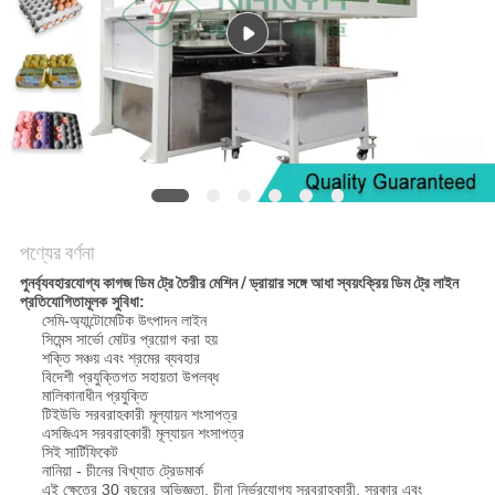
ম্যাপ
PRIVACY
POLICY
পণ্যের বর্ণনা
পুনর্ব্যবহারযোগ্য কাগজ ডিম ট্রে তৈরীর মেশিন / ড্রায়ার সঙ্গে আধা স্বয়ংক্রিয় ডিম ট্রে লাইন
প্রতিযোগিতামূলক সুবিধা:
সেমি-অ্যান্টোমেটিক উৎপাদন লাইন
সিমেন্স সার্ভো মোটর প্রয়োগ করা হয়
শক্তি সঞ্চয় এবং শ্রমের ব্যবহার
বিদেশী প্রযুক্তিগত সহায়তা উপলব্ধ
মালিকানাধীন প্রযুক্তি
টিইউভি সরবরাহকারী মূল্যায়ন শংসাপত্র
এসজিএস সরবরাহকারী মূল্যায়ন শংসাপত্র
সিই সার্টিফিকেট
নানিয়া - চীনের বিখ্যাত ট্রেডমার্ক
এই ক্ষেত্রে 30 বছরের অভিজ্ঞতা, চীনা নির্ভরযোগ্য সরবরাহকারী, সরকার এবং