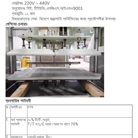
ভোল্টেজঃ 220V ~ 440V
অনুমোদনঃ সিই, টিইউভি,এসজিএস,আইএসও9001
গ্যারান্টিঃ ১২ মাস
বিক্রয়োত্তর সেবা: বিদেশে যন্ত্রপাতি সার্ভিসিংয়ের জন্য প্রকৌশলীরা উপলব্ধ
মেশিনের চেহারাঃ
ব্যবসায়িক শর্তাবলী
না।
আইটিএম
বর্ণনা
1
অর্থ প্রদানের
৩০% টি/টি পেমেন্ট,
শর্তাবলী
T/T বা L/C দ্বারা প্রেরণের আগে 70%
2
সরবরাহের
এফওবি গুয়াংজু, চীন।