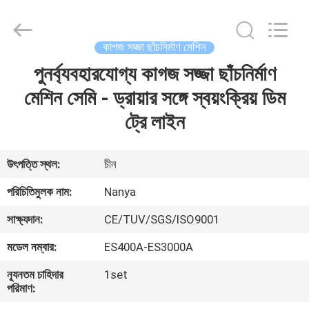
Nanya
Pulp
Molding
Equipment
Co.,
কাগজ সজ্জা ছাঁচনির্মাণ মেশিন
Ltd..
All
Rights
পুনর্ব্যবহারযোগ্য কাগজ সজ্জা ছাঁচনির্মাণ
বাড়ি
Reserved.
মেশিন সেমি - ড্রায়ার সঙ্গে স্বয়ংক্রিয় ডিম
পণ্য
ট্রে লাইন
ভিডিও
উৎপত্তি স্থল:
চীন
পরিচিতিমুলক নাম:
Nanya
VR
সাক্ষ্যদান:
CE/TUV/SGS/ISO9001
প্রদর্শন
মডেল নম্বার:
ES400A-ES3000A
আমাদের
ন্যূনতম চাহিদার
1set
পরিমাণ:
সম্পর্কে