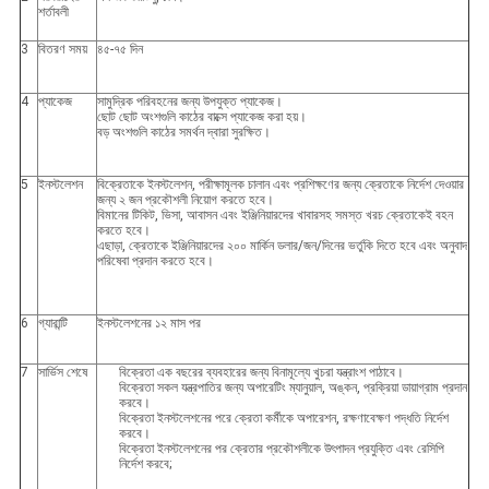
শর্তাবলী
3
বিতরণ সময়
৪৫-৭৫ দিন
4
প্যাকেজ
সামুদ্রিক পরিবহনের জন্য উপযুক্ত প্যাকেজ।
ছোট ছোট অংশগুলি কাঠের বাক্সে প্যাকেজ করা হয়।
বড় অংশগুলি কাঠের সমর্থন দ্বারা সুরক্ষিত।
5
ইনস্টলেশন
বিক্রেতাকে ইনস্টলেশন, পরীক্ষামূলক চালান এবং প্রশিক্ষণের জন্য ক্রেতাকে নির্দেশ দেওয়ার
জন্য ২ জন প্রকৌশলী নিয়োগ করতে হবে।
বিমানের টিকিট, ভিসা, আবাসন এবং ইঞ্জিনিয়ারদের খাবারসহ সমস্ত খরচ ক্রেতাকেই বহন
করতে হবে।
এছাড়া, ক্রেতাকে ইঞ্জিনিয়ারদের ২০০ মার্কিন ডলার/জন/দিনের ভর্তুকি দিতে হবে এবং অনুবাদ
পরিষেবা প্রদান করতে হবে।
6
গ্যারান্টি
ইনস্টলেশনের ১২ মাস পর
7
সার্ভিস শেষে
বিক্রেতা এক বছরের ব্যবহারের জন্য বিনামূল্যে খুচরা যন্ত্রাংশ পাঠাবে।
বিক্রেতা সকল যন্ত্রপাতির জন্য অপারেটিং ম্যানুয়াল, অঙ্কন, প্রক্রিয়া ডায়াগ্রাম প্রদান
করবে।
বিক্রেতা ইনস্টলেশনের পরে ক্রেতা কর্মীকে অপারেশন, রক্ষণাবেক্ষণ পদ্ধতি নির্দেশ
করবে।
বিক্রেতা ইনস্টলেশনের পর ক্রেতার প্রকৌশলীকে উৎপাদন প্রযুক্তি এবং রেসিপি
নির্দেশ করবে;