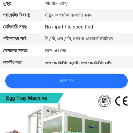
মূল্য:
আলোচনাযোগ্য
কারখানা
প্যাকেজিং বিবরণ:
স্ট্যান্ডার্ড প্যাকিং রফতানি করুন
ভ্রমণ
ডেলিভারি সময়:
No input file specified.
পরিশোধের শর্ত:
টি / টি, এল / সি, নগদ বা ওয়েস্টার্ন ইউনিয়ন
মান
যোগানের ক্ষমতা:
মাসে 50 সেট
নিয়ন্ত্রণ
লক্ষণীয় করা:
,
কাগজ সজ্জা ছাঁচনির্মাণ যন্ত্রপাতি
কাগজ সজ্জা ছাঁচনির্মাণ মেশিন
যোগাযোগ
ভালো দাম
করুন
খবর
সাইট