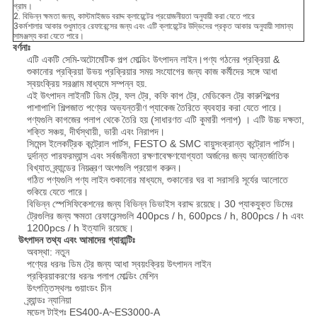
গ্রাম।
2. বিভিন্ন ক্ষমতা জন্য, কাস্টমাইজড বরাদ্দ ক্লায়েন্টের প্রয়োজনীয়তা অনুযায়ী করা যেতে পারে
3কর্মশালার আকার শুধুমাত্র রেফারেন্সের জন্য এবং এটি ক্লায়েন্টের উদ্ভিদের প্রকৃত আকার অনুযায়ী সামান্য
সামঞ্জস্য করা যেতে পারে।
বর্ণনাঃ
এটি একটি সেমি-অটোমেটিক পল্প মোল্ডিং উৎপাদন লাইন।পণ্য গঠনের প্রক্রিয়া &
শুকানোর প্রক্রিয়া উভয় প্রক্রিয়ার সময় সংযোগের জন্য কাজ কর্মীদের সঙ্গে আধা
স্বয়ংক্রিয় সরঞ্জাম মাধ্যমে সম্পন্ন হয়.
এই উৎপাদন লাইনটি ডিম ট্রে, ফল ট্রে, কফি কাপ ট্রে, মেডিকেল ট্রে কারুশিল্পের
পাশাপাশি শিল্পজাত পণ্যের অভ্যন্তরীণ প্যাকেজ তৈরিতে ব্যবহার করা যেতে পারে।
পণ্যগুলি কাগজের পলাপ থেকে তৈরি হয় (সাধারণত এটি কুমারী পলাপ) । এটি উচ্চ দক্ষতা,
শক্তি সঞ্চয়, দীর্ঘস্থায়ী, ভারী এবং নিরাপদ।
সিমেন্স ইলেকট্রিক কন্ট্রোল পার্টস, FESTO & SMC বায়ুসংক্রান্ত কন্ট্রোল পার্টস।
দুর্দান্ত পারফরম্যান্স এবং সর্বজনীনতা রক্ষণাবেক্ষণযোগ্যতা অর্জনের জন্য আন্তর্জাতিক
বিখ্যাত ব্র্যান্ডের নিয়ন্ত্রণ অংশগুলি প্রয়োগ করুন।
গঠিত পণ্যগুলি পণ্য লাইন শুকানোর মাধ্যমে, শুকানোর ঘর বা সরাসরি সূর্যের আলোতে
শুকিয়ে যেতে পারে।
বিভিন্ন স্পেসিফিকেশনের জন্য বিভিন্ন ডিভাইস বরাদ্দ রয়েছে। 30 প্যাকযুক্ত ডিমের
ট্রেগুলির জন্য ক্ষমতা রেফারেন্সগুলি 400pcs / h, 600pcs / h, 800pcs / h এবং
1200pcs / h ইত্যাদি রয়েছে।
উৎপাদন তথ্য এবং আমাদের গ্যারান্টিঃ
অবস্থা: নতুন
পণ্যের ধরনঃ ডিম ট্রে জন্য আধা স্বয়ংক্রিয় উৎপাদন লাইন
প্রক্রিয়াকরণের ধরনঃ পলাপ মোল্ডিং মেশিন
উৎপত্তিস্থলঃ গুয়াংডং চীন
ব্র্যান্ডঃ ন্যানিয়া
মডেল টাইপঃ ES400-A~ES3000-A