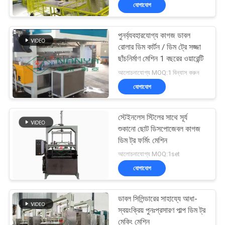
যোগাযোগ
কারখানা
পুনর্ব্যবহারযোগ্য কাগজ ডাবল
ভ্রমণ
67
রোলার ডিম কার্টন / ডিম ট্রে সজ্জা
ছাঁচনির্মাণ মেশিন 1 বছরের ওয়ারেন্টি
ডিম ট্রে মেশিন
মান
আলোচনাযোগ্য MOQ:1 বিন্যাস করুন
যোগাযোগ
নিয়ন্ত্রণ
স্টেইনলেস স্টিলের সাথে সূর্য
যোগাযোগ
শুকানো ছোট ডিসপোজেবল কাগজ
করুন
ডিম ট্র ফর্মিং মেশিন
16
আলোচনাযোগ্য MOQ:1set
যোগাযোগ
খবর
প্যাকেজিং মেশিন
ডাবল সিলিন্ডারের সাহায্যে আধা-
সাইট
স্বয়ংক্রিয় পুনঃপ্রসারণ পাল্প ডিম ট্র
মেকিং মেশিন