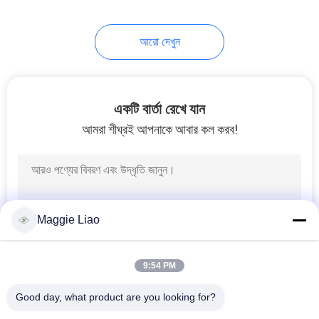
12
আরো দেখুন
উচ্চ-শ্রেণীর শিল্প প্যাকেজিং
সরঞ্জাম
একটি বার্তা রেখে যান
আমরা শীঘ্রই আপনাকে আবার কল করব!
13
ইন্ডাস্ট্রিয়াল প্যাকেজিং সেল্প
Maggie Liao
ট্রে সরঞ্জাম
9:54 PM
Good day, what product are you looking for?