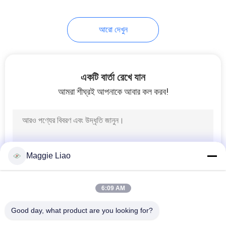
12
আরো দেখুন
উচ্চ-শ্রেণীর শিল্প প্যাকেজিং
সরঞ্জাম
একটি বার্তা রেখে যান
আমরা শীঘ্রই আপনাকে আবার কল করব!
13
ইন্ডাস্ট্রিয়াল প্যাকেজিং সেল্প
Maggie Liao
ট্রে সরঞ্জাম
6:09 AM
Good day, what product are you looking for?