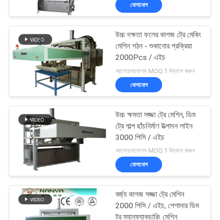
যোগাযোগ
কারখানা
উচ্চ দক্ষতা ফলের কাগজ ট্রে মেকিং
ভ্রমণ
67
মেশিন গঠন - শুকানোর প্রক্রিয়া
2000Pcs / এইচ
ডিম ট্রে মেশিন
মান
আলোচনাযোগ্য MOQ:1 বিন্যাস করুন
যোগাযোগ
নিয়ন্ত্রণ
উচ্চ ক্ষমতা সজ্জা ট্রে মেশিন, ডিম
যোগাযোগ
ট্রে পাল্প ছাঁচনির্মাণ উত্পাদন লাইন
করুন
3000 পিসি / এইচ
16
আলোচনাযোগ্য MOQ:1 বিন্যাস করুন
যোগাযোগ
খবর
প্যাকেজিং মেশিন
বর্জ্য কাগজ সজ্জা ট্রে মেশিন
সাইট
2000 পিসি / এইচ, পেশাদার ডিম
ট্র ম্যানুফ্যাকচারিং মেশিন